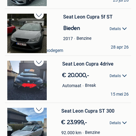
23 jul 26
Geraardsbergen
Seat Leon Cupra 5f ST
Bewaren
in
Bieden
Details
Mijn
Favorieten
Benzine
2017
Ivone Fernandes
28 apr 26
Haaltert + Deel Erembodegem
Seat Leon Cupra 4drive
Bewaren
in
€ 20.000,-
Details
Mijn
Favorieten
Break
Automaat
Dennis
15 mei 26
Balen
Seat Leon Cupra ST 300
Bewaren
in
€ 23.999,-
Details
Mijn
Favorieten
Benzine
92.000
km