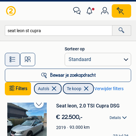
Auto's
Sorteer op
Alle afstanden…
Bewaar je zoekopdracht
Filters
Auto's
Te koop
Verwijder filters
Seat leon, 2.0 TSI Cupra DSG
Bewaren
in
€ 22.500,-
Details
Mijn
Favorieten
93.000
km
2019
maikavdv