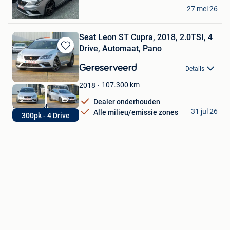
senna praet
27 mei 26
Geraardsbergen
Seat Leon ST Cupra, 2018, 2.0TSI, 4
Drive, Automaat, Pano
Bewaren
in
Gereserveerd
Details
Mijn
Favorieten
107.300
km
2018
Dealer onderhouden
FAES Automotive
31 jul 26
Alle milieu/emissie zones
300pk - 4 Drive
Lommel