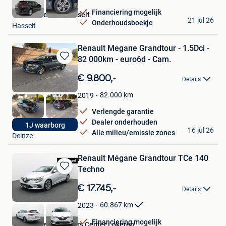
Financiering mogelijk
Van Mossel Fiat Hasselt
21 jul 26
Onderhoudsboekje
Hasselt
Renault Megane Grandtour - 1.5Dci -
82 000km - euro6d - Cam.
Bewaren
in
€ 9.800,-
Details
Mijn
Favorieten
82.000
km
2019
Verlengde garantie
Dealer onderhouden
Emil
1J waarborg
16 jul 26
Alle milieu/emissie zones
Deinze
Renault Mégane Grandtour TCe 140
Techno
Bewaren
in
€ 17.745,-
Details
Mijn
Favorieten
60.867
km
2023
Financiering mogelijk
Van Mossel Used Cars Center Lokeren