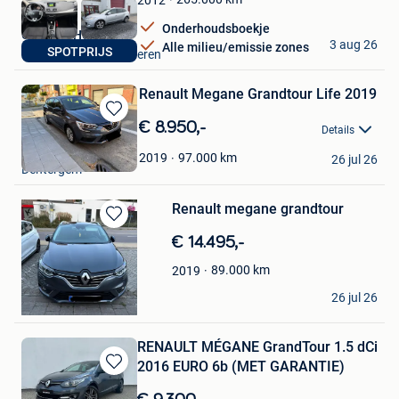
Onderhoudsboekje
Carpoint Hechtel
3 aug 26
Alle milieu/emissie zones
SPOTPRIJS
Hechtel + Deel Helchteren
Renault Megane Grandtour Life 2019
Bewaren
€ 8.950,-
Details
in
Dimitri
Mijn
97.000
km
2019
26 jul 26
Dentergem
Favorieten
Renault megane grandtour
Bewaren
€ 14.495,-
in
Mijn
89.000
km
2019
Favorieten
Amber
26 jul 26
Willebroek
RENAULT MÉGANE GrandTour 1.5 dCi
2016 EURO 6b (MET GARANTIE)
Bewaren
in