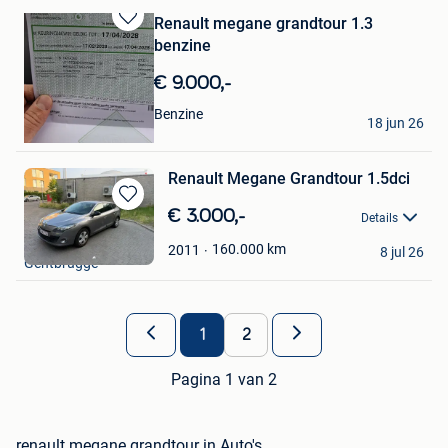
Renault megane grandtour 1.3
Bewaren
benzine
in
Mijn
€ 9.000,-
Favorieten
nevak
Benzine
18 jun 26
Lier
Renault Megane Grandtour 1.5dci
Bewaren
€ 3.000,-
Details
in
tarik_k
Mijn
160.000
km
2011
8 jul 26
Gentbrugge
Favorieten
1
2
Pagina 1 van 2
renault megane grandtour in Auto's