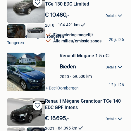
TCe 130 EDC Limited
Bewaren
in
€ 10.480,-
Details
Mijn
Favorieten
104.421
km
2018
Financiering mogelijk
Van Mossel Peugeot Tongeren
20 jul 26
Alle milieu/emissie zones
Tongeren
Renault Megane 1.5 dCi
Bewaren
in
Bieden
Mijn
Details
Favorieten
69.500
km
2020
Charlotte
12 jul 26
Sint-Lievens-Houtem + Deel Oombergen
Renault Mégane Grandtour TCe 140
EDC GPF Intens
Bewaren
in
€ 16.695,-
Details
Mijn
Favorieten
84.395
km
2021