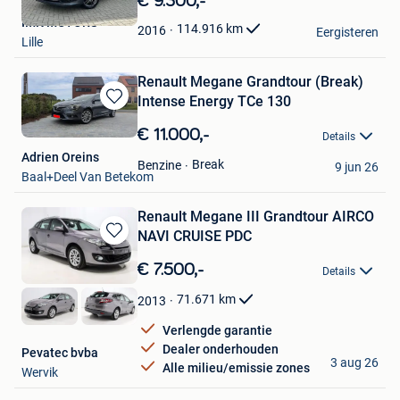
€ 9.300,-
Mijn
IMK MOTORS
Favorieten
114.916
km
2016
Eergisteren
Lille
Renault Megane Grandtour (Break)
Intense Energy TCe 130
Bewaren
in
€ 11.000,-
Details
Mijn
Adrien Oreins
Favorieten
Break
Benzine
9 jun 26
Baal+Deel Van Betekom
Renault Megane III Grandtour AIRCO
NAVI CRUISE PDC
Bewaren
in
€ 7.500,-
Details
Mijn
Favorieten
71.671
km
2013
Verlengde garantie
Dealer onderhouden
Pevatec bvba
3 aug 26
Alle milieu/emissie zones
Wervik