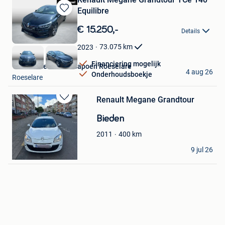
Equilibre
Bewaren
in
€ 15.250,-
Details
Mijn
Favorieten
73.075
km
2023
Financiering mogelijk
Van Mossel Devos-Capoen Roeselare
4 aug 26
Onderhoudsboekje
Roeselare
Renault Megane Grandtour
Bewaren
in
Bieden
Mijn
Favorieten
400
km
2011
Hadd
9 jul 26
Brussel