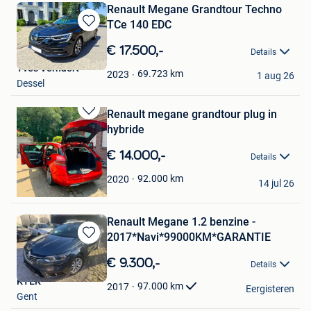
Renault Megane Grandtour Techno
TCe 140 EDC
Bewaren
in
€ 17.500,-
Details
Mijn
Yves Verhaert
Favorieten
69.723
km
2023
1 aug 26
Dessel
Renault megane grandtour plug in
Bewaren
hybride
in
Mijn
€ 14.000,-
Details
Favorieten
Jeroen de Bruyne
92.000
km
2020
14 jul 26
Beernem
Renault Megane 1.2 benzine -
2017*Navi*99000KM*GARANTIE
Bewaren
in
€ 9.300,-
Details
Mijn
KTEK
Favorieten
97.000
km
2017
Eergisteren
Gent