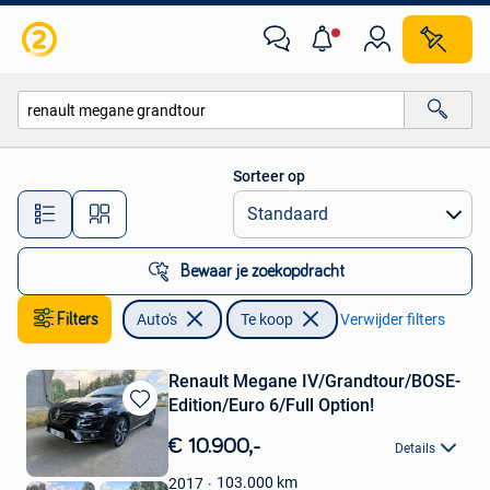
Auto's
Sorteer op
Alle afstanden…
Bewaar je zoekopdracht
Filters
Auto's
Te koop
Verwijder filters
Renault Megane IV/Grandtour/BOSE-
Edition/Euro 6/Full Option!
Bewaren
in
€ 10.900,-
Details
Mijn
Favorieten
103.000
km
2017