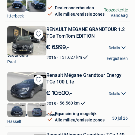
Dealer onderhouden
MMSIX CARS
Topzoekertje
Alle milieu/emissie zones
Vandaag
Itterbeek
RENAULT MEGANE GRANDTOUR 1.2
TCe TomTom EDITION
Bewaren
in
€ 6.999,-
Details
Mijn
Sedat Cars
Favorieten
131.627
km
2016
Eergisteren
Paal
Renault Mégane Grandtour Energy
TCe 100 Life
Bewaren
in
€ 10.500,-
Details
Mijn
Favorieten
56.560
km
2018
Financiering mogelijk
Van Mossel Citroën Hasselt
30 jul 26
Alle milieu/emissie zones
Hasselt
Renault Mégane Grandtour TCe 140