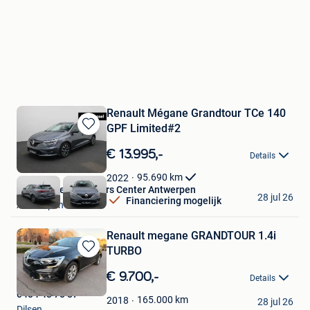
Renault Mégane Grandtour TCe 140
GPF Limited#2
Bewaren
in
€ 13.995,-
Details
Mijn
Favorieten
95.690
km
2022
Van Mossel Used Cars Center Antwerpen
28 jul 26
Financiering mogelijk
Antwerpen
Renault megane GRANDTOUR 1.4i
TURBO
Bewaren
in
€ 9.700,-
Details
Mijn
0484 43 78 87
Favorieten
165.000
km
2018
28 jul 26
Dilsen