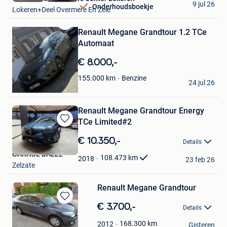
9 jul 26
Onderhoudsboekje
Lokeren+Deel Overmere En Zele
Renault Megane Grandtour 1.2 TCe
Bewaren
in
Automaat
Mijn
Favorieten
€ 8.000,-
Sara
Benzine
155.000
km
24 jul 26
Deurne
Renault Megane Grandtour Energy
TCe Limited#2
Bewaren
in
€ 10.350,-
Details
Mijn
GARAGE BAELE
Favorieten
108.473
km
2018
23 feb 26
Zelzate
Renault Megane Grandtour
Bewaren
€ 3.700,-
Details
in
Stich
Mijn
168.300
km
2012
Gisteren