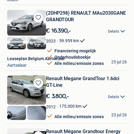
(2DHP298) RENAULT MAu2030GANE
GRANDTOUR
Bewaren
in
€ 16.390,-
Details
Mijn
Favorieten
59.959
km
2023
Financiering mogelijk
Onderhoudsboekje
Leaseplan Belgium Aartselaar
25 jul 26
Alle milieu/emissie zones
Aartselaar
Renault Megane GrandTour 1.6dci
GT-Line
Bewaren
in
€ 3.800,-
Details
Mijn
Favorieten
175.000
km
2012
R.S
23 jul 26
Alle milieu/emissie zones
Wavre
Renault Mégane Grandtour Energy