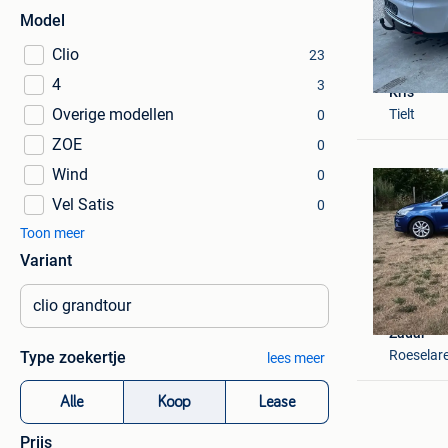
Model
Clio
23
4
3
Kris
Overige modellen
Tielt
0
ZOE
0
Wind
0
Vel Satis
0
Toon meer
Variant
Zadar
Roeselar
Type zoekertje
lees meer
Alle
Koop
Lease
Prijs