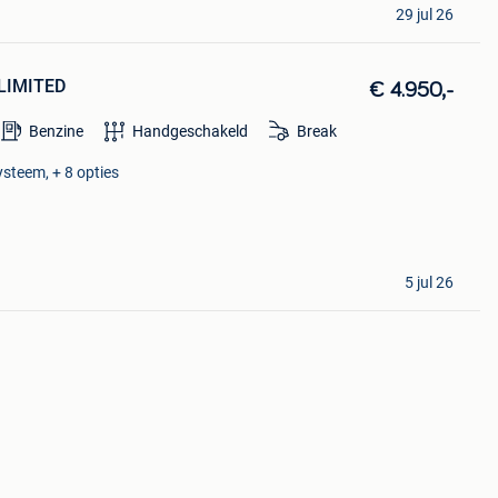
29 jul 26
 LIMITED
€ 4.950,-
Benzine
Handgeschakeld
Break
ysteem, + 8 opties
5 jul 26