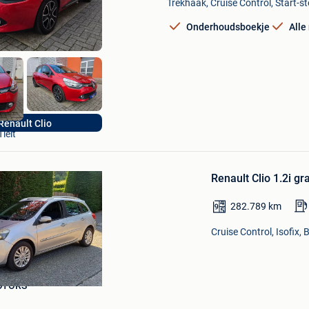
Mijn
Trekhaak, Cruise Control, Start-s
Favorieten
Onderhoudsboekje
Alle
DQ-CARS bv
Renault Clio
Tielt
Bewaren
Renault Clio 1.2i 
in
Mijn
282.789
km
Favorieten
Cruise Control, Isofix,
OTORS