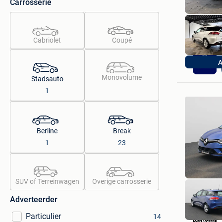
Carrosserie
Cabriolet
Coupé
Monovolume
Stadsauto
1
Berline
Break
1
23
SUV of Terreinwagen
Overige carrosserie
Adverteerder
Particulier
14