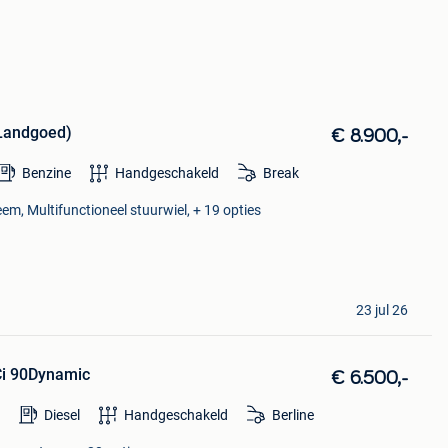
(Landgoed)
€ 8.900,-
Benzine
Handgeschakeld
Break
eem, Multifunctioneel stuurwiel, + 19 opties
23 jul 26
Ci 90Dynamic
€ 6.500,-
Diesel
Handgeschakeld
Berline