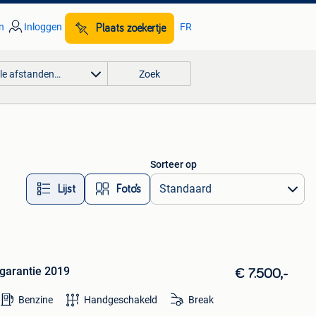
n
Inloggen
FR
Plaats zoekertje
lle afstanden…
Zoek
Sorteer op
Lijst
Foto’s
 garantie 2019
€ 7.500,-
Benzine
Handgeschakeld
Break