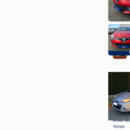
AYARI M
Temse