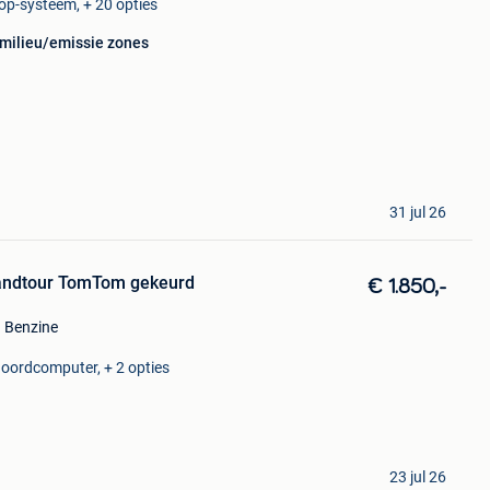
top-systeem, + 20 opties
 milieu/emissie zones
31 jul 26
grandtour TomTom gekeurd
€ 1.850,-
Benzine
 Boordcomputer, + 2 opties
23 jul 26