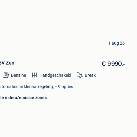
1 aug 26
16V Zen
€ 9.990,-
Benzine
Handgeschakeld
Break
Automatische klimaatregeling, + 9 opties
lle milieu/emissie zones