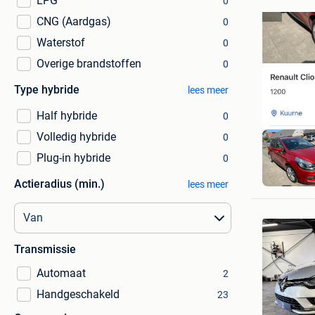
LPG
0
CNG (Aardgas)
0
Waterstof
0
Overige brandstoffen
0
Type hybride
lees meer
Half hybride
0
Volledig hybride
0
Plug-in hybride
0
kathy
Heule
Actieradius (min.)
lees meer
Transmissie
Automaat
2
Handgeschakeld
23