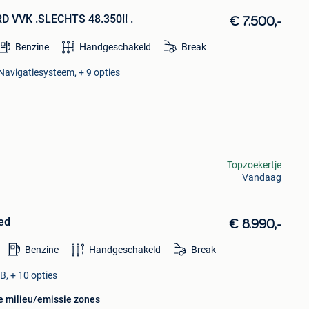
RD VVK .SLECHTS 48.350!! .
€ 7.500,-
Benzine
Handgeschakeld
Break
 Navigatiesysteem, + 9 opties
Topzoekertje
Vandaag
ted
€ 8.990,-
Benzine
Handgeschakeld
Break
B, + 10 opties
le milieu/emissie zones