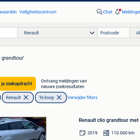
waarden
Veiligheidscentrum
Chat
Meldinge
Renault
A
o grandtour'
Ontvang meldingen van
 je zoekopdracht
nieuwe zoekresultaten
Renault
Te koop
Verwijder filters
Bewaren
in
Renault clio grandtour met
Mijn
Favorieten
2019
110.000
km