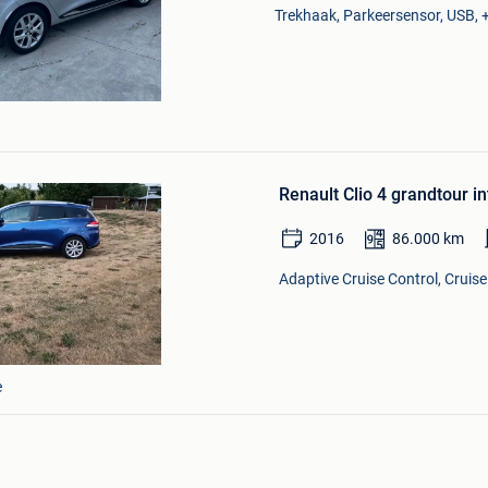
Trekhaak, Parkeersensor, USB, +
Bewaren
in
Mijn
Favorieten
Renault Clio 4 grandtour i
2016
86.000
km
Adaptive Cruise Control, Cruise
e