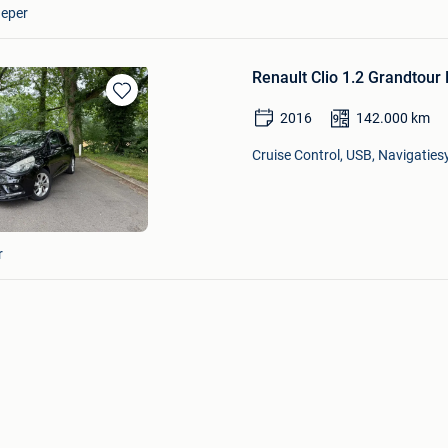
Ieper
Renault Clio 1.2 Grandtour
Bewaren
2016
142.000
km
in
Mijn
Cruise Control, USB, Navigaties
Favorieten
r