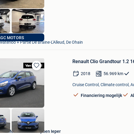
AGC MOTORS
AGC MOTORS
Waterloo + Partie De Braine-L'Alleud, De Ohain
Renault Clio Grandtour 1.2 
Bewaren
2018
56.969
km
in
Mijn
Cruise Control, Climate control, 
Favorieten
Financiering mogelijk
A
Van Mossel Devos-Capoen Ieper