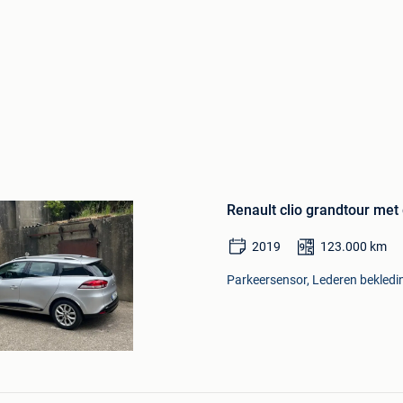
Bewaren
in
Renault clio grandtour met
Mijn
Favorieten
2019
123.000
km
Parkeersensor, Lederen bekledin
Bewaren