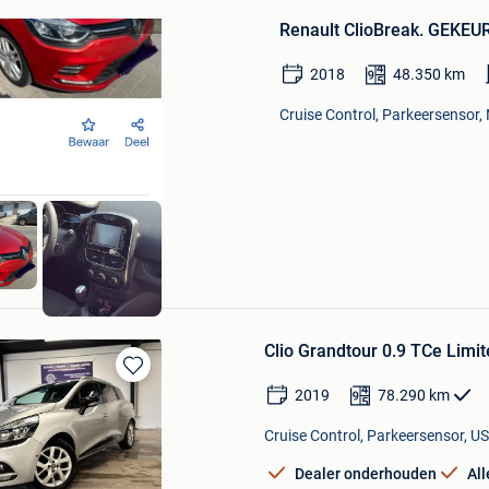
in
Mijn
Renault ClioBreak. GEKEU
Favorieten
2018
48.350
km
Cruise Control, Parkeersensor,
Clio Grandtour 0.9 TCe Limi
Bewaren
2019
78.290
km
in
Mijn
Cruise Control, Parkeersensor, US
Favorieten
Dealer onderhouden
Al