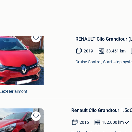
RENAULT Clio Grandtour 
Bewaren
in
2019
38.461
km
Mijn
Favorieten
Cruise Control, Start-stop-syst
-Lez-Herlaimont
Renault Clio Grandtour 1.5d
Bewaren
2015
182.000
km
in