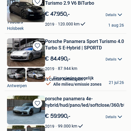
Turismo 2.9 V6 BiTurbo
Bewaren
in
€ 47.950,-
Details
Mijn
YouCars
Favorieten
120.000
km
2019
1 aug 26
Holsbeek
Porsche Panamera Sport Turismo 4.0
Turbo S E-Hybrid | SPORTD
Bewaren
in
€ 84.490,-
Details
Mijn
Favorieten
87.944
km
2019
Financiering mogelijk
Van Mossel Used Cars Center Antwerpen
21 jul 26
Alle milieu/emissie zones
Antwerpen
porsche panamera 4e-
hybrid/hud/pano/led/softclose/360/btw
Bewaren
in
€ 59.990,-
Details
Mijn
Favorieten
99.000
km
2019