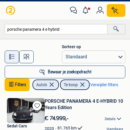
Auto's
Sorteer op
Alle afstanden…
Bewaar je zoekopdracht
Filters
Auto's
Te koop
Verwijder filters
PORSCHE PANAMERA 4 E-HYBRID 10
Years Edition
Bewaren
in
€ 74.999,-
Details
Mijn
Sedat Cars
Favorieten
81.765
km
2020
Vandaag