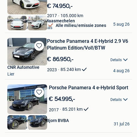
in
€ 74.950,-
Mijn
Favorieten
105.000
km
2017
Autohandel Bejzak Maasmechelen
5 aug 26
Alle milieu/emissie zones
Mechelen-Aan-De-Maas
Porsche Panamera 4 E-Hybrid 2.9 V6
Platinum Edition/Vol!/BTW
Bewaren
in
€ 86.950,-
Details
Mijn
CNR Automotive
Favorieten
85.240
km
2023
4 aug 26
Lier
Porsche Panamera 4 e-Hybrid Sport
Bewaren
€ 54.995,-
Details
in
Mijn
85.201
km
2017
Favorieten
Autohandel Sneppe Bjorn BVBA
31 jul 26
Oostkamp