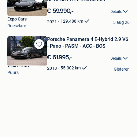
Bewaren
in
€ 59.990,-
Details
Mijn
Expo Cars
Favorieten
129.488
km
2021
5 aug 26
Roeselare
Porsche Panamera 4 E-Hybrid 2.9 V6
- Pano - PASM - ACC - BOS
Bewaren
in
€ 61.995,-
Details
Mijn
V-MOTORS
Favorieten
55.002
km
2018
Gisteren
Puurs