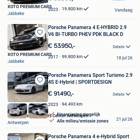
Mijn
XOTO PREMIUM CARS
Favorieten
19.800
km
2023
Vandaag
Jabbeke
Porsche Panamera 4 E-HYBRID 2.9
V6 BI-TURBO PHEV PDK BLACK D
Bewaren
in
€ 53.950,-
Details
Mijn
XOTO PREMIUM CARS
Favorieten
99.800
km
2017
18 jul 26
Jabbeke
Porsche Panamera Sport Turismo 2.9
4S E-Hybrid | SPORTDESIGN
Bewaren
in
€ 91.490,-
Details
Mijn
Favorieten
94.493
km
2023
Financiering mogelijk
Van Mossel Used Cars Center Antwerpen
21 jul 26
Alle milieu/emissie zones
Antwerpen
Porsche Panamera 4 e-Hybrid Sport