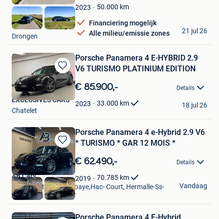
Favorieten
50.000
km
2023
Financiering mogelijk
Spardex
21 jul 26
Alle milieu/emissie zones
Drongen
Porsche Panamera 4 E-HYBRID 2.9
V6 TURISMO PLATINIUM EDITION
Bewaren
in
€ 85.900,-
Details
Mijn
EXCLUSIVES CARS
Favorieten
33.000
km
2023
18 jul 26
Chatelet
Porsche Panamera 4 e-Hybrid 2.9 V6
* TURISMO * GAR 12 MOIS *
Bewaren
in
€ 62.490,-
Details
Mijn
Favorieten
AB Cars
70.785
km
2019
Vandaag
Vise + Partie De Bombaye,Hac- Court, Hermalle-Ss-
Argenteau
Porsche Panamera 4 E-Hybrid