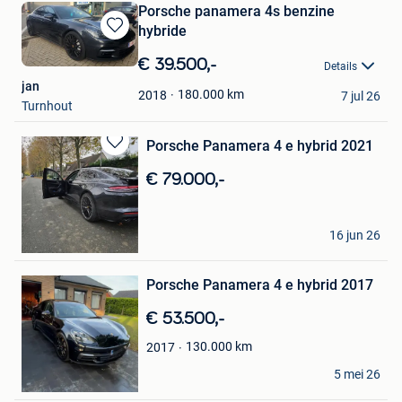
Porsche panamera 4s benzine
hybride
Bewaren
in
€ 39.500,-
Details
Mijn
jan
Favorieten
180.000
km
2018
7 jul 26
Turnhout
Porsche Panamera 4 e hybrid 2021
Bewaren
in
€ 79.000,-
Mijn
Favorieten
Okan Kurt
16 jun 26
Bruxelles
Bewaren
Porsche Panamera 4 e hybrid 2017
in
Mijn
€ 53.500,-
Favorieten
130.000
km
2017
mert eralp
5 mei 26
Lovendegem