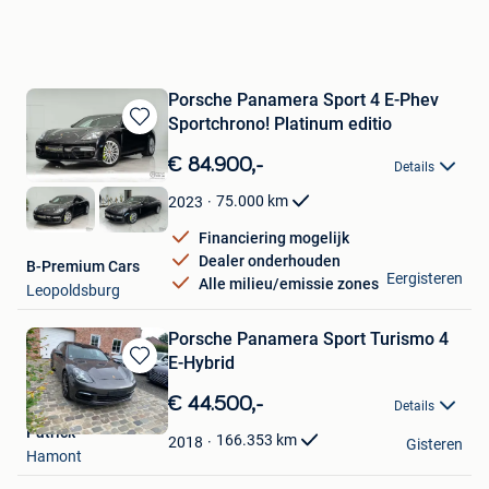
Porsche Panamera Sport 4 E-Phev
Sportchrono! Platinum editio
Bewaren
in
€ 84.900,-
Details
Mijn
Favorieten
75.000
km
2023
Financiering mogelijk
Dealer onderhouden
B-Premium Cars
Eergisteren
Alle milieu/emissie zones
Leopoldsburg
Porsche Panamera Sport Turismo 4
E-Hybrid
Bewaren
in
€ 44.500,-
Details
Mijn
Patrick
Favorieten
166.353
km
2018
Gisteren
Hamont