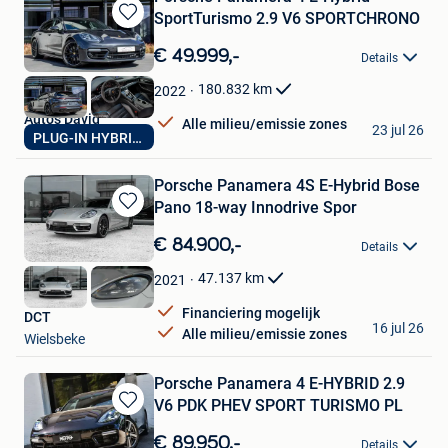
SportTurismo 2.9 V6 SPORTCHRONO
Bewaren
in
€ 49.999,-
Details
Mijn
Favorieten
180.832
km
2022
Auto's David
Alle milieu/emissie zones
23 jul 26
PLUG-IN HYBRIDE
Lebbeke
Porsche Panamera 4S E-Hybrid Bose
Pano 18-way Innodrive Spor
Bewaren
in
€ 84.900,-
Details
Mijn
Favorieten
47.137
km
2021
Financiering mogelijk
DCT
16 jul 26
Alle milieu/emissie zones
Wielsbeke
Porsche Panamera 4 E-HYBRID 2.9
V6 PDK PHEV SPORT TURISMO PL
Bewaren
in
€ 89.950,-
Details