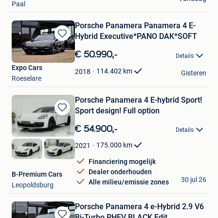
Paal
Porsche Panamera Panamera 4 E-
Hybrid Executive*PANO DAK*SOFT
Bewaren
in
€ 50.990,-
Details
Mijn
Expo Cars
Favorieten
114.402
km
2018
Gisteren
Roeselare
Porsche Panamera 4 E-hybrid Sport!
Sport design! Full option
Bewaren
in
€ 54.900,-
Details
Mijn
Favorieten
175.000
km
2021
Financiering mogelijk
Dealer onderhouden
B-Premium Cars
30 jul 26
Alle milieu/emissie zones
Leopoldsburg
Porsche Panamera 4 e-Hybrid 2.9 V6
Bi-Turbo PHEV BLACK Edit