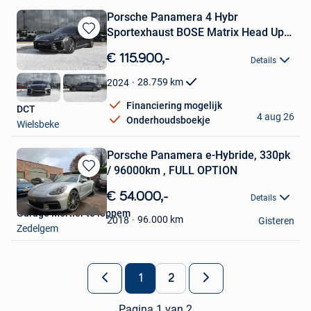
Porsche Panamera 4 Hybr
Sportexhaust BOSE Matrix Head Up
Bewaren
Key
in
€ 115.900,-
Details
Mijn
Favorieten
28.759
km
2024
Financiering mogelijk
DCT
4 aug 26
Onderhoudsboekje
Wielsbeke
Porsche Panamera e-Hybride, 330pk
/ 96000km , FULL OPTION
Bewaren
in
€ 54.000,-
Details
Mijn
Garage Mortier te loppem
Favorieten
96.000
km
2018
Gisteren
Zedelgem
1
2
Pagina 1 van 2