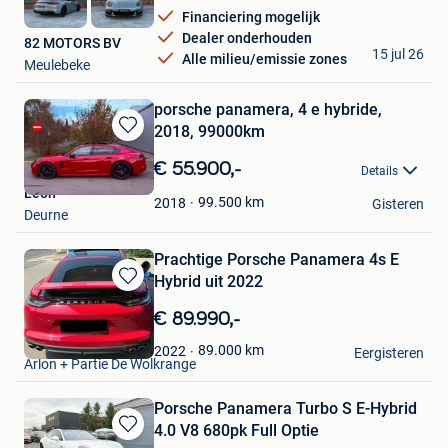
Financiering mogelijk
Dealer onderhouden
82 MOTORS BV
15 jul 26
Alle milieu/emissie zones
Meulebeke
porsche panamera, 4 e hybride,
2018, 99000km
Bewaren
in
€ 55.900,-
Details
Mijn
Leon
Favorieten
99.500
km
2018
Gisteren
Deurne
Prachtige Porsche Panamera 4s E
Hybrid uit 2022
Bewaren
in
€ 89.990,-
Mijn
Exclusive Occasion
Favorieten
89.000
km
2022
Eergisteren
Arlon + Partie De Wolkrange
Porsche Panamera Turbo S E-Hybrid
4.0 V8 680pk Full Optie
Bewaren