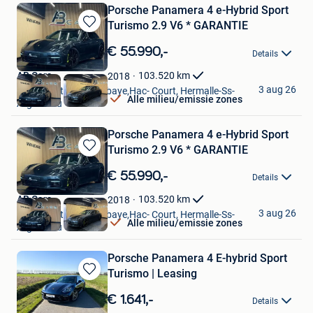
Porsche Panamera 4 e-Hybrid Sport
Turismo 2.9 V6 * GARANTIE
Bewaren
in
€ 55.990,-
Details
Mijn
Favorieten
AB Cars
103.520
km
2018
3 aug 26
Vise + Partie De Bombaye,Hac- Court, Hermalle-Ss-
Alle milieu/emissie zones
Argenteau
Porsche Panamera 4 e-Hybrid Sport
Turismo 2.9 V6 * GARANTIE
Bewaren
in
€ 55.990,-
Details
Mijn
Favorieten
AB Cars
103.520
km
2018
3 aug 26
Vise + Partie De Bombaye,Hac- Court, Hermalle-Ss-
Alle milieu/emissie zones
Argenteau
Porsche Panamera 4 E-hybrid Sport
Turismo | Leasing
Bewaren
in
€ 1.641,-
Details
Mijn