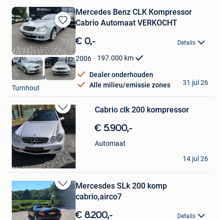
Mercedes Benz CLK Kompressor
Cabrio Automaat VERKOCHT
Bewaren
in
€ 0,-
Details
Mijn
Favorieten
197.000
km
2006
Dealer onderhouden
B&G Motors
31 jul 26
Alle milieu/emissie zones
Turnhout
Cabrio clk 200 kompressor
Bewaren
in
€ 5.900,-
Mijn
Favorieten
Automaat
filip
14 jul 26
Kemzeke
Mercesdes SLk 200 komp
Bewaren
cabrio,airco7
in
Mijn
€ 8.200,-
Details
Favorieten