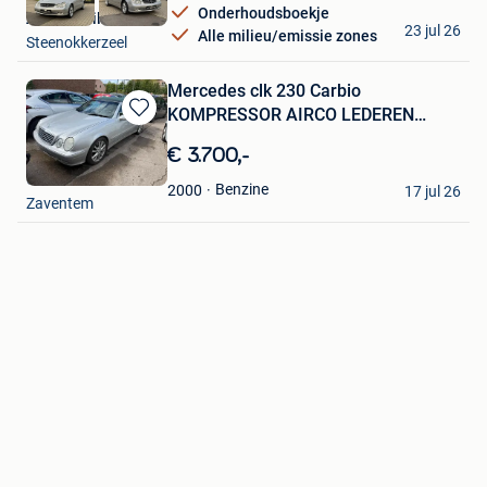
Onderhoudsboekje
Auto Mobile Invest
23 jul 26
Alle milieu/emissie zones
Steenokkerzeel
Mercedes clk 230 Carbio
KOMPRESSOR AIRCO LEDEREN
Bewaren
AUTOBOX
in
€ 3.700,-
Mijn
Clk
Favorieten
Benzine
2000
17 jul 26
Zaventem