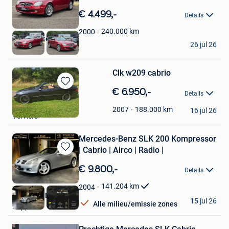
Bewaren
in
€ 4.499,-
Details
Mijn
Favorieten
240.000
km
2000
genkerautocenter
26 jul 26
Genk
Clk w209 cabrio
Bewaren
€ 6.950,-
Details
in
cheb
Mijn
188.000
km
2007
16 jul 26
Verviers
Favorieten
Mercedes-Benz SLK 200 Kompressor
| Cabrio | Airco | Radio |
Bewaren
in
€ 9.800,-
Details
Mijn
Favorieten
141.204
km
2004
Meti Cars Bvba
15 jul 26
Alle milieu/emissie zones
Poppel
Bewaren
in
Mijn