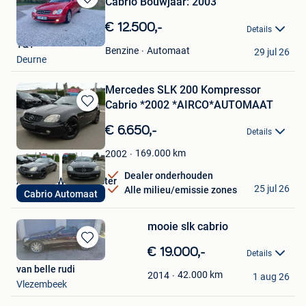
Cabrio Bouwjaar: 2003
Bewaren
in
€ 12.500,-
Details
Mijn
Y&T
Favorieten
Automaat
Benzine
29 jul 26
Deurne
Mercedes SLK 200 Kompressor
Cabrio *2002 *AIRCO*AUTOMAAT
Bewaren
in
€ 6.650,-
Details
Mijn
Favorieten
169.000
km
2002
Dealer onderhouden
Autos Az Waasmunster
25 jul 26
Alle milieu/emissie zones
Cabrio Automaat
Waasmunster
mooie slk cabrio
Bewaren
€ 19.000,-
Details
in
van belle rudi
Mijn
42.000
km
2014
1 aug 26
Vlezembeek
Favorieten