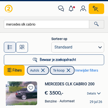
Auto's
Sorteer op
Alle afstanden…
Bewaar je zoekopdracht
Filters
Auto's
Te koop
Verwijder filters
MERCEDES CLK CABRIO 200
Bewaren
€ 3.500,-
Details
in
Ruby Spee
Mijn
Automaat
Benzine
29 jul 26
Dilsen
Favorieten