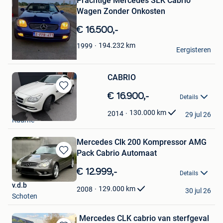
Prachtige Mercedes SLK Cabrio
Favorieten
Wagen Zonder Onkosten
€ 16.500,-
massimo
194.232
km
1999
Eergisteren
Paal
CABRIO
Bewaren
€ 16.900,-
Details
in
garage ameye
Mijn
130.000
km
2014
29 jul 26
Kuurne
Favorieten
Mercedes Clk 200 Kompressor AMG
Pack Cabrio Automaat
Bewaren
in
€ 12.999,-
Details
Mijn
v.d.b
Favorieten
129.000
km
2008
30 jul 26
Schoten
Mercedes CLK cabrio van sterfgeval