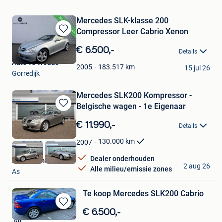
Mercedes SLK-klasse 200
Compressor Leer Cabrio Xenon
Bewaren
in
€ 6.500,-
Details
Mijn
Auto vd Woude
Favorieten
183.517
km
2005
15 jul 26
Gorredijk
Mercedes SLK200 Kompressor -
Belgische wagen - 1e Eigenaar
Bewaren
in
€ 11.990,-
Details
Mijn
Favorieten
130.000
km
2007
Dealer onderhouden
RW Automobiel
2 aug 26
Alle milieu/emissie zones
As
Te koop Mercedes SLK200 Cabrio
Bewaren
€ 6.500,-
in