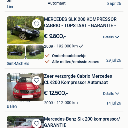
Jill
Automaat
5 apr 26
Mijn
Lier
Favorieten
MERCEDES SLK 200 KOMPRESSOR
CABRIO - TOPSTAAT - GARANTIE -
Bewaren
in
€ 9.800,-
Details
Mijn
Favorieten
192.000
km
2009
Onderhoudsboekje
Autohandel Robby
29 jul 26
Alle milieu/emissie zones
Sint-Michiels
Zeer verzorgde Cabrio Mercedes
CLK200 Kompressor Automaat
Bewaren
in
€ 12.500,-
Details
Mijn
Wolf Trading
Favorieten
112.000
km
2003
14 jul 26
Balen
Mercedes-Benz Slk 200 kompressor/
GARANTIE