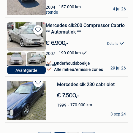
Fanny Gryspeerdt
157.000
km
2004
4 jul 26
Nieuwpoort+Deel Westende
Mercedes clk200 Compressor Cabrio
** Automatiek **
Bewaren
in
€ 6.900,-
Details
Mijn
Favorieten
190.000
km
2007
Onderhoudsboekje
S-Cars Bvba Dendermonde
29 jul 26
Alle milieu/emissie zones
Avantgarde
Dendermonde
Mercedes clk 230 cabriolet
Bewaren
in
€ 7.500,-
Mijn
Favorieten
170.000
km
1999
invincible
3 sep 24
Kasterlee