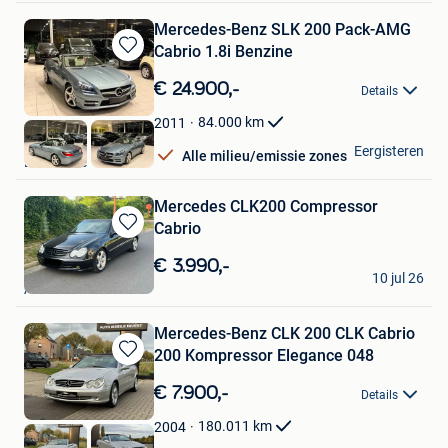
Mercedes-Benz SLK 200 Pack-AMG
Cabrio 1.8i Benzine
Bewaren
in
€ 24.900,-
Details
Mijn
Favorieten
84.000
km
2011
HAK Auto
Eergisteren
Alle milieu/emissie zones
Lendelede
Mercedes CLK200 Compressor
Cabrio
Bewaren
in
€ 3.990,-
Adrien
Mijn
10 jul 26
Asse
Favorieten
Mercedes-Benz CLK 200 CLK Cabrio
200 Kompressor Elegance 048
Bewaren
in
€ 7.900,-
Details
Mijn
Favorieten
180.011
km
2004