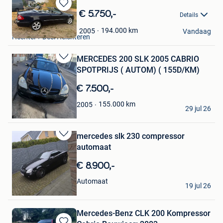
Bewaren
€ 5.750,-
Details
in
Bex Kathleen
Mijn
194.000
km
2005
Vandaag
Hechtel + Deel Helchteren
Favorieten
MERCEDES 200 SLK 2005 CABRIO
Bewaren
SPOTPRIJS ( AUTOM) ( 155D/KM)
in
Mijn
€ 7.500,-
Favorieten
Koopje!!
155.000
km
2005
29 jul 26
Duffel
mercedes slk 230 compressor
Bewaren
automaat
in
Mijn
€ 8.900,-
Favorieten
Debbie
Automaat
19 jul 26
Lommel
Mercedes-Benz CLK 200 Kompressor