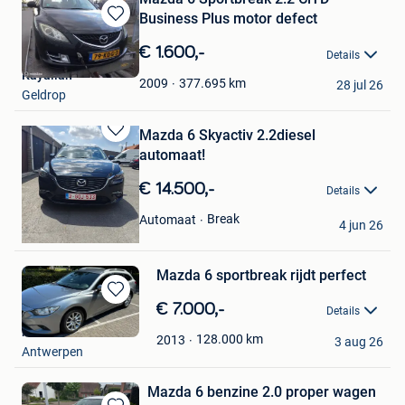
Business Plus motor defect
Bewaren
in
€ 1.600,-
Details
Mijn
Kayallah
Favorieten
377.695
km
2009
28 jul 26
Geldrop
Mazda 6 Skyactiv 2.2diesel
Bewaren
automaat!
in
Mijn
€ 14.500,-
Details
Favorieten
zeqir
Break
Automaat
4 jun 26
Tielt
Mazda 6 sportbreak rijdt perfect
Bewaren
€ 7.000,-
Details
in
m
Mijn
128.000
km
2013
3 aug 26
Antwerpen
Favorieten
Mazda 6 benzine 2.0 proper wagen