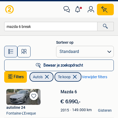
Auto's
Sorteer op
Alle afstanden…
Bewaar je zoekopdracht
Filters
Auto's
Te koop
Verwijder filters
Mazda 6
Bewaren
€ 6.990,-
in
autoline 24
149.000
km
2015
Mijn
Gisteren
Fontaine-L'Eveque
Favorieten