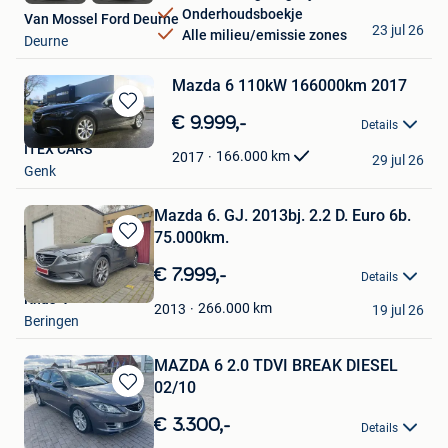
Onderhoudsboekje
Van Mossel Ford Deurne
23 jul 26
Alle milieu/emissie zones
Deurne
Mazda 6 110kW 166000km 2017
Bewaren
€ 9.999,-
Details
in
ITEX CARS
Mijn
166.000
km
2017
29 jul 26
Genk
Favorieten
Mazda 6. GJ. 2013bj. 2.2 D. Euro 6b.
75.000km.
Bewaren
in
€ 7.999,-
Details
Mijn
Khas-V
Favorieten
266.000
km
2013
19 jul 26
Beringen
MAZDA 6 2.0 TDVI BREAK DIESEL
02/10
Bewaren
in
€ 3.300,-
Details
Mijn