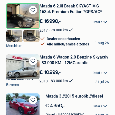
Mazda 6 2.0i Break SKYACTIV-G
163pk Premium Edition *GPS/AC*
Bewaren
in
€ 16.990,-
Details
Mijn
Favorieten
78.000
km
2017
Dealer onderhouden
Ben's Cars BV
1 aug 26
Alle milieu/emissie zones
Merchtem
Mazda 6 Wagon 2.0 Benzine Skyactiv
| 83.000 KM | 12MGarantie
Bewaren
in
€ 10.999,-
Details
Mijn
Sasha Motors BV
Favorieten
83.000
km
2013
31 jul 26
Beveren
Mazda 3 //2015 euro6b //diesel
Bewaren
€ 4.350,-
Details
in
jansens hendrik
Mijn
Handgeschakeld
Diesel
4 aug 26