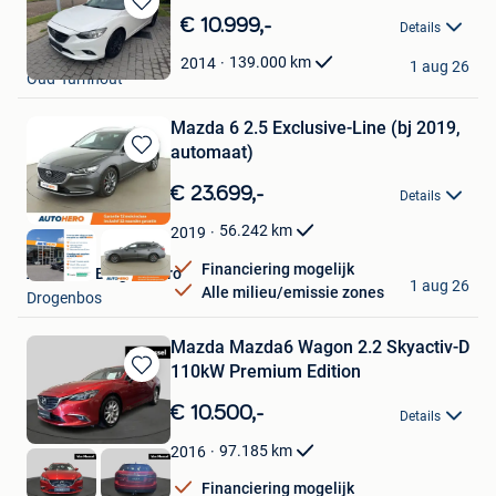
Bewaren
€ 10.999,-
Details
in
Autos De Kempen
Mijn
139.000
km
2014
1 aug 26
Oud-Turnhout
Favorieten
Mazda 6 2.5 Exclusive-Line (bj 2019,
automaat)
Bewaren
in
€ 23.699,-
Details
Mijn
Favorieten
56.242
km
2019
Financiering mogelijk
Autohero Belgium Pro
1 aug 26
Alle milieu/emissie zones
Drogenbos
Mazda Mazda6 Wagon 2.2 Skyactiv-D
110kW Premium Edition
Bewaren
in
€ 10.500,-
Details
Mijn
Favorieten
97.185
km
2016
Financiering mogelijk