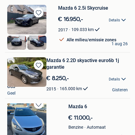
Mazda 6 2.5i Skycruise
Bewaren
€ 16.950,-
Details
in
Mijn
109.033
km
2017
Favorieten
Alle milieu/emissie zones
Chef Motors
1 aug 26
Evergem
Mazda 6 2.2D skyactive euro6b 1j
garantie
Bewaren
in
€ 8.250,-
Details
Mijn
OCJ
Favorieten
165.000
km
2015
Gisteren
Geel
Mazda 6
Bewaren
in
€ 11.000,-
Mijn
Favorieten
Automaat
Benzine
david