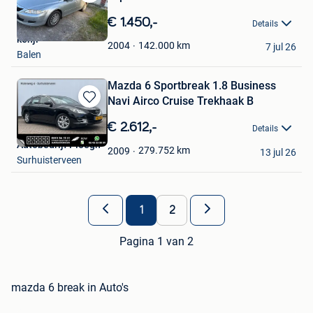
Bewaren
in
€ 1.450,-
Details
Mijn
kenji
Favorieten
142.000
km
2004
7 jul 26
Balen
Mazda 6 Sportbreak 1.8 Business
Navi Airco Cruise Trekhaak B
Bewaren
in
€ 2.612,-
Details
Mijn
Autobedrijf Ploegh
Favorieten
279.752
km
2009
13 jul 26
Surhuisterveen
1
2
Pagina 1 van 2
mazda 6 break in Auto's