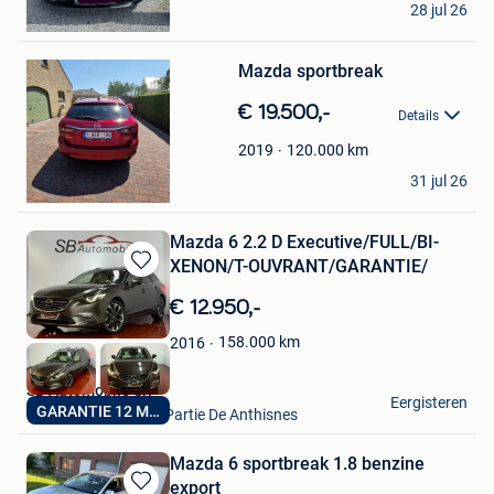
28 jul 26
Weelde
Bewaren
Mazda sportbreak
in
Mijn
€ 19.500,-
Favorieten
Details
120.000
km
2019
Bury Stephan
31 jul 26
Maldegem
Mazda 6 2.2 D Executive/FULL/BI-
XENON/T-OUVRANT/GARANTIE/
Bewaren
in
€ 12.950,-
Mijn
Favorieten
158.000
km
2016
SB Automobile Srl
Eergisteren
GARANTIE 12 MOIS
Comblain-Au-Pont+ Partie De Anthisnes
Mazda 6 sportbreak 1.8 benzine
export