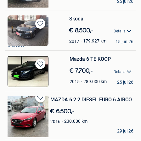
25 jul 26
Puurs
Skoda
Bewaren
€ 8.500,-
Details
in
Mazda
Mijn
179.927
km
2017
15 jun 26
Chatelet
Favorieten
Mazda 6 TE KOOP
Bewaren
€ 7.700,-
Details
in
Ikram
Mijn
289.000
km
2015
25 jul 26
Brecht
Favorieten
MAZDA 6 2.2 DIESEL EURO 6 AIRCO
Bewaren
in
€ 6.500,-
Mijn
Favorieten
230.000
km
2016
H CARS
29 jul 26
Sint-Pieters-Leeuw