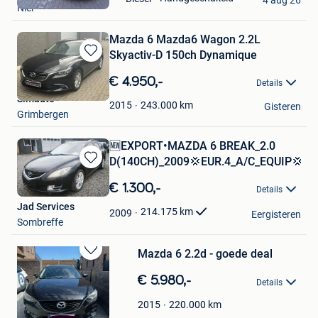
Niel
Favorieten
Mazda 6 Mazda6 Wagon 2.2L
Skyactiv-D 150ch Dynamique
Bewaren
in
€ 4.950,-
Details
Mijn
Slmauto
Favorieten
243.000
km
2015
Gisteren
Grimbergen
🆕EXPORT•MAZDA 6 BREAK_2.0
D(140CH)_2009💢EUR.4_A/C_EQUIP💢
Bewaren
in
€ 1.300,-
Details
Mijn
Jad Services
Favorieten
214.175
km
2009
Eergisteren
Sombreffe
Mazda 6 2.2d - goede deal
Bewaren
in
€ 5.980,-
Details
Mijn
Favorieten
220.000
km
2015
Joe