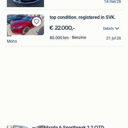
14 mei 26
Leopoldsburg
top condition. registered in SVK.
Bewaren
€ 22.000,-
Details
in
bd
Mijn
Benzine
80.000
km
21 jul 26
Mons
Favorieten
Mazda 6 Sportbreak 2.2 CiTD