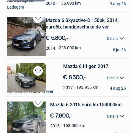
Auto Jacques
Favorieten
156.993
km
2010
3 aug 26
Ledegem
Mazda 6 Skyactive-D 150pk, 2014,
Bewaren
euro6b, handgeschakelde ver
in
Mijn
€ 5.800,-
Details
Favorieten
elsto
228.000
km
2014
6 jul 26
Jette
Mazda 6 III gen 2017
Bewaren
€ 8.300,-
Details
in
Bartek Salwin
Mijn
193.955
km
2017
4 aug 26
Onze-Lieve-Vrouw-Waver
Favorieten
Mazda 6 2015 euro 6b 153000km
Bewaren
in
€ 7.800,-
Details
Mijn
Favorieten
153.000
km
2015
De Kiekes