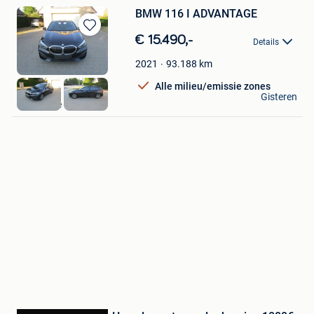
BMW 116 I ADVANTAGE
Bewaren
€ 15.490,-
Details
in
Mijn
93.188
km
2021
Favorieten
Alle milieu/emissie zones
Marnix
Gisteren
Diksmuide
Bewaren
in
Mijn