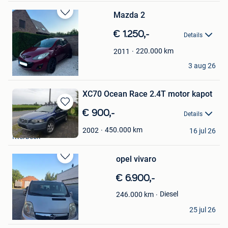
Mazda 2
Bewaren
in
€ 1.250,-
Details
Mijn
Favorieten
220.000
km
2011
Marnix
3 aug 26
Oostakker
XC70 Ocean Race 2.4T motor kapot
Bewaren
€ 900,-
Details
in
Marnix
Mijn
450.000
km
2002
16 jul 26
Itterbeek
Favorieten
opel vivaro
Bewaren
in
€ 6.900,-
Mijn
Favorieten
Diesel
246.000
km
marnix
25 jul 26
Bavikhove