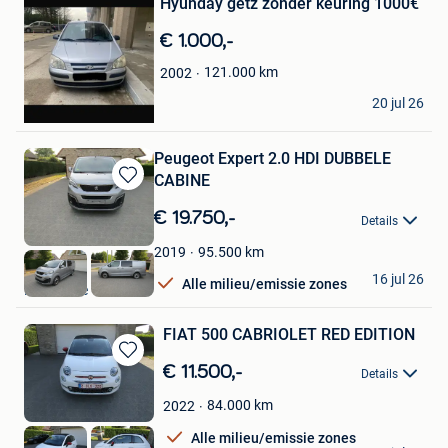
Hyunday getz zonder keuring 1000€
Favorieten
€ 1.000,-
121.000
km
2002
Marnix
20 jul 26
Antwerpen
Peugeot Expert 2.0 HDI DUBBELE
CABINE
Bewaren
in
€ 19.750,-
Details
Mijn
Favorieten
95.500
km
2019
Marnix
16 jul 26
Alle milieu/emissie zones
Diksmuide
FIAT 500 CABRIOLET RED EDITION
Bewaren
€ 11.500,-
Details
in
Mijn
84.000
km
2022
Favorieten
Alle milieu/emissie zones
Marnix