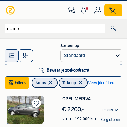
Auto's
Sorteer op
Alle afstanden…
Bewaar je zoekopdracht
Filters
Auto's
Te koop
Verwijder filters
OPEL MERIVA
Bewaren
€ 2.200,-
Details
in
marnix
Mijn
192.000
km
2011
Eergisteren
Gent
Favorieten