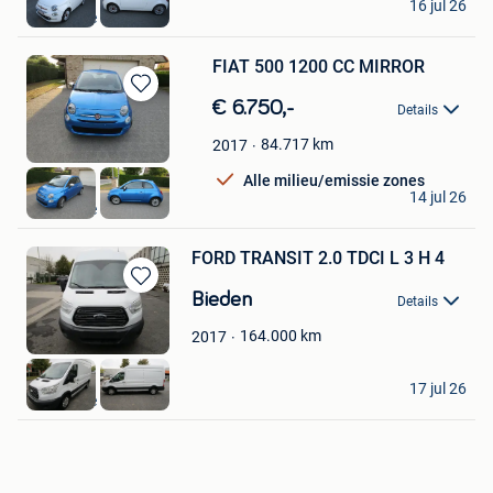
16 jul 26
Diksmuide
FIAT 500 1200 CC MIRROR
Bewaren
€ 6.750,-
Details
in
Mijn
84.717
km
2017
Favorieten
Alle milieu/emissie zones
Marnix
14 jul 26
Diksmuide
FORD TRANSIT 2.0 TDCI L 3 H 4
Bewaren
Bieden
Details
in
Mijn
164.000
km
2017
Favorieten
Marnix
17 jul 26
Diksmuide