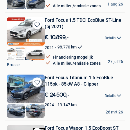
M-Cars
1 aug 26
Alle milieu/emissie zones
Beyne-Heusay
Ford Focus 1.5 TDCi EcoBlue ST-Line
(bj 2021)
Bewaren
in
€ 10.899,-
Details
Mijn
Favorieten
98.770
km
2021
Financiering mogelijk
Autohero België
27 jul 26
Alle milieu/emissie zones
Brussel
Ford Focus Titanium 1.5 EcoBlue
115pk - 85kW A8 - Clipper
Bewaren
in
€ 24.500,-
Details
Mijn
Favorieten
19.147
km
2024
Feyaerts Haacht
26 mrt 26
Haacht
Ford Focus Wagon 1.5 EcoBoost ST