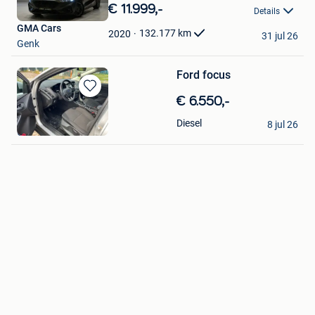
in
€ 11.999,-
Details
Mijn
GMA Cars
Favorieten
132.177
km
2020
31 jul 26
Genk
Ford focus
Bewaren
€ 6.550,-
in
Ionel Asimine
Diesel
Mijn
8 jul 26
Genk
Favorieten