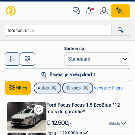
Auto's
Sorteer op
Alle afstanden…
Bewaar je zoekopdracht
Filters
Auto's
Te koop
Verwijder filters
Ford Focus Focus 1.5 EcoBlue *12
mois de garantie*
Bewaren
in
€ 12.500,-
Details
Mijn
Favorieten
129.000
km
2020