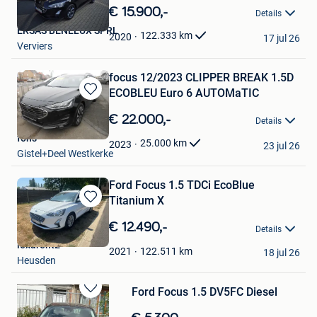
in
€ 15.900,-
Details
Mijn
ERSAS BENELUX SPRL
Favorieten
122.333
km
2020
17 jul 26
Verviers
focus 12/2023 CLIPPER BREAK 1.5D
ECOBLEU Euro 6 AUTOMaTIC
Bewaren
in
€ 22.000,-
Details
Mijn
fons
Favorieten
25.000
km
2023
23 jul 26
Gistel+Deel Westkerke
Ford Focus 1.5 TDCi EcoBlue
Titanium X
Bewaren
in
€ 12.490,-
Details
Mijn
lexarent2
Favorieten
122.511
km
2021
18 jul 26
Heusden
Ford Focus 1.5 DV5FC Diesel
Bewaren
in