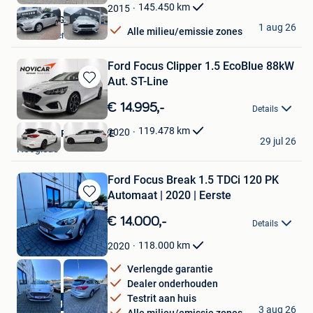
Favorieten
145.450
km
2015
AG GARAGE
1 aug 26
Alle milieu/emissie zones
Steenokkerzeel
Ford Focus Clipper 1.5 EcoBlue 88kW
Aut. ST-Line
Bewaren
in
€ 14.995,-
Details
Mijn
Favorieten
119.478
km
2020
NOVICAR ROESELARE
29 jul 26
Hooglede
Ford Focus Break 1.5 TDCi 120 PK
Automaat | 2020 | Eerste
Bewaren
in
€ 14.000,-
Details
Mijn
Favorieten
118.000
km
2020
Verlengde garantie
Dealer onderhouden
Testrit aan huis
Shahan Auto
1 jaar garantie
3 aug 26