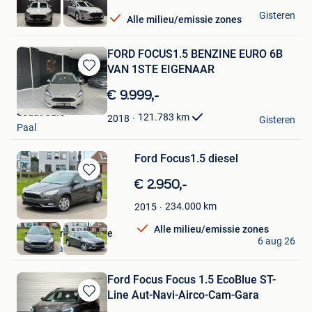
E&L Cars
Gisteren
Alle milieu/emissie zones
Herstal
FORD FOCUS1.5 BENZINE EURO 6B
VAN 1STE EIGENAAR
Bewaren
in
€ 9.999,-
Mijn
Sedat Cars
Favorieten
121.783
km
2018
Gisteren
Paal
Ford Focus1.5 diesel
Bewaren
€ 2.950,-
in
234.000
km
2015
Mijn
Favorieten
Alle milieu/emissie zones
Steven van den bosse
6 aug 26
Sint-Niklaas
Ford Focus Focus 1.5 EcoBlue ST-
Line Aut-Navi-Airco-Cam-Gara
Bewaren