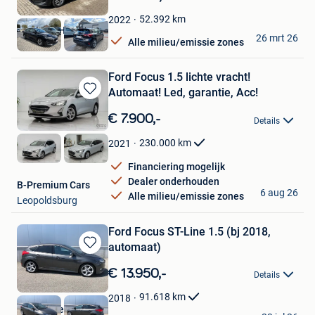
Mijn
Favorieten
52.392
km
2022
Feyaerts Haacht
26 mrt 26
Alle milieu/emissie zones
Haacht
Ford Focus 1.5 lichte vracht!
Automaat! Led, garantie, Acc!
Bewaren
in
€ 7.900,-
Details
Mijn
Favorieten
230.000
km
2021
Financiering mogelijk
Dealer onderhouden
B-Premium Cars
6 aug 26
Alle milieu/emissie zones
Leopoldsburg
Ford Focus ST-Line 1.5 (bj 2018,
automaat)
Bewaren
in
€ 13.950,-
Details
Mijn
Favorieten
91.618
km
2018
Garage Vermeire