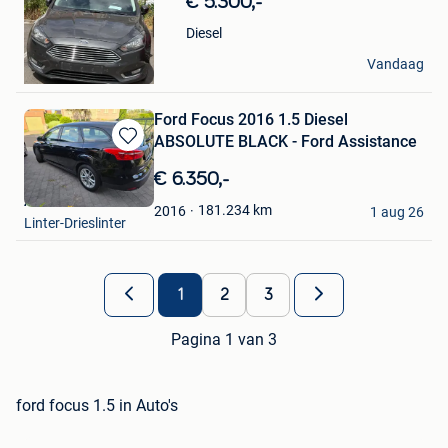
€ 5.300,-
Mijn
Favorieten
Diesel
Ali
Vandaag
Verviers
Ford Focus 2016 1.5 Diesel
ABSOLUTE BLACK - Ford Assistance
Bewaren
in
€ 6.350,-
Mijn
ALSHABIBI
Favorieten
181.234
km
2016
1 aug 26
Linter-Drieslinter
1
2
3
Pagina 1 van 3
ford focus 1.5 in Auto's