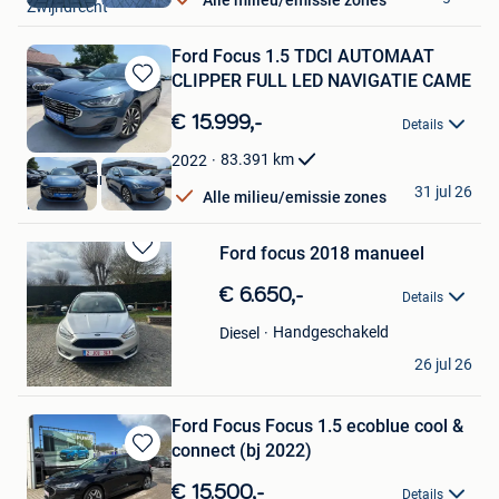
Alle milieu/emissie zones
Zwijndrecht
Ford Focus 1.5 TDCI AUTOMAAT
CLIPPER FULL LED NAVIGATIE CAME
Bewaren
in
€ 15.999,-
Details
Mijn
Favorieten
83.391
km
2022
KGT Trading BV
31 jul 26
Alle milieu/emissie zones
Ninove
Ford focus 2018 manueel
Bewaren
in
€ 6.650,-
Details
Mijn
Favorieten
Handgeschakeld
Diesel
Dries
26 jul 26
Tielt
Ford Focus Focus 1.5 ecoblue cool &
connect (bj 2022)
Bewaren
in
€ 15.500,-
Details