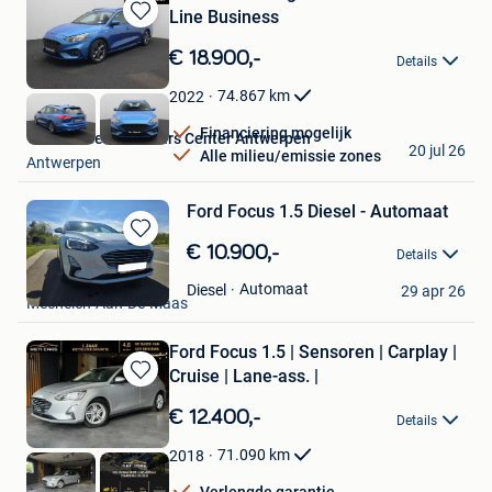
Line Business
Bewaren
in
€ 18.900,-
Details
Mijn
Favorieten
74.867
km
2022
Financiering mogelijk
Van Mossel Used Cars Center Antwerpen
20 jul 26
Alle milieu/emissie zones
Antwerpen
Ford Focus 1.5 Diesel - Automaat
Bewaren
€ 10.900,-
Details
in
mike
Mijn
Automaat
Diesel
29 apr 26
Mechelen-Aan-De-Maas
Favorieten
Ford Focus 1.5 | Sensoren | Carplay |
Cruise | Lane-ass. |
Bewaren
in
€ 12.400,-
Details
Mijn
Favorieten
71.090
km
2018