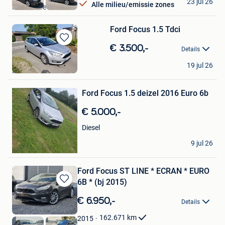
23 jul 26
Alle milieu/emissie zones
Knesselare
Ford Focus 1.5 Tdci
Bewaren
€ 3.500,-
Details
in
Olivier
Mijn
19 jul 26
Heuvelland
Bewaren
Favorieten
in
Mijn
Ford Focus 1.5 deizel 2016 Euro 6b
Favorieten
€ 5.000,-
Diesel
Salah
9 jul 26
Wilrijk
Ford Focus ST LINE * ECRAN * EURO
6B * (bj 2015)
Bewaren
in
€ 6.950,-
Details
Mijn
Favorieten
162.671
km
2015