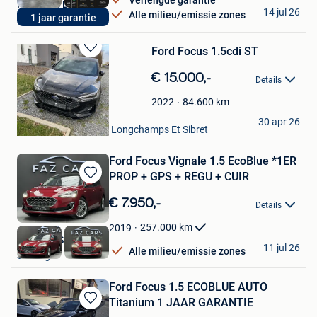
Verlengde garantie
Meti Cars Bvba
14 jul 26
Alle milieu/emissie zones
1 jaar garantie
Poppel
Ford Focus 1.5cdi ST
Bewaren
in
€ 15.000,-
Details
Mijn
Favorieten
84.600
km
2022
Pierre
30 apr 26
Bastogne + Partie De Longchamps Et Sibret
Ford Focus Vignale 1.5 EcoBlue *1ER
PROP + GPS + REGU + CUIR
Bewaren
in
€ 7.950,-
Details
Mijn
Favorieten
257.000
km
2019
Faz Cars SRL
11 jul 26
Alle milieu/emissie zones
Seraing
Ford Focus 1.5 ECOBLUE AUTO
Titanium 1 JAAR GARANTIE
Bewaren