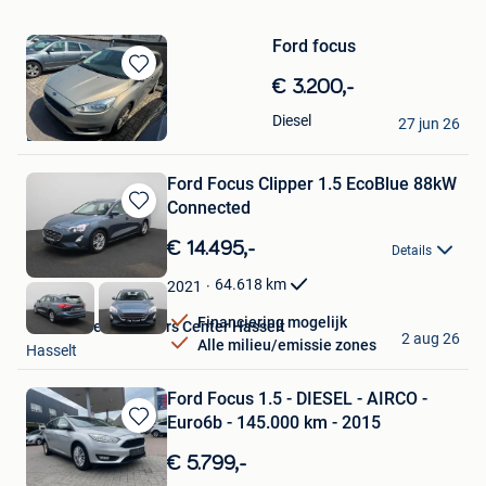
Ford focus
Bewaren
€ 3.200,-
in
Frederick
Diesel
Mijn
27 jun 26
Beveren
Favorieten
Ford Focus Clipper 1.5 EcoBlue 88kW
Connected
Bewaren
in
€ 14.495,-
Details
Mijn
Favorieten
64.618
km
2021
Financiering mogelijk
Van Mossel Used Cars Center Hasselt
2 aug 26
Alle milieu/emissie zones
Hasselt
Ford Focus 1.5 - DIESEL - AIRCO -
Euro6b - 145.000 km - 2015
Bewaren
in
€ 5.799,-
Mijn