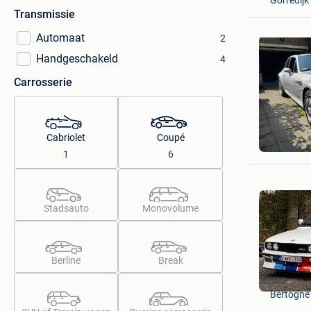
Transmissie
Automaat
2
Handgeschakeld
4
Carrosserie
S.H
Cabriolet
Coupé
St-Kwinte
1
6
Stadsauto
Monovolume
Berline
Break
BMwPoW
Bertogne