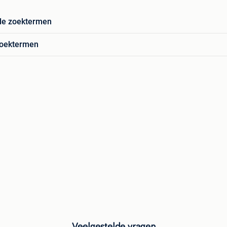
de zoektermen
zoektermen
Veelgestelde vragen