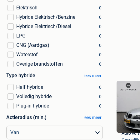
Elektrisch
0
Hybride Elektrisch/Benzine
0
Hybride Elektrisch/Diesel
0
LPG
0
CNG (Aardgas)
0
Waterstof
0
Overige brandstoffen
0
Type hybride
lees meer
Half hybride
0
Volledig hybride
0
Plug-in hybride
0
Actieradius (min.)
lees meer
Auto vd 
Gorredijk