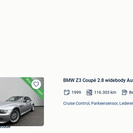
BMW Z3 Coupé 2.8 widebody A
Bewaren
1999
116.303
km
B
in
Mijn
Cruise Control, Parkeersensor, Lederen
Favorieten
Woude