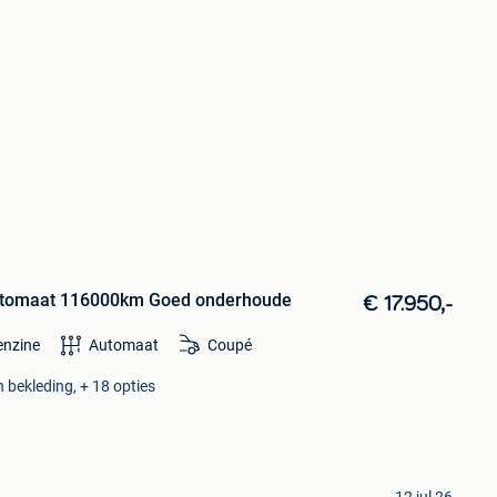
utomaat 116000km Goed onderhoude
€ 17.950,-
enzine
Automaat
Coupé
 bekleding, + 18 opties
12 jul 26