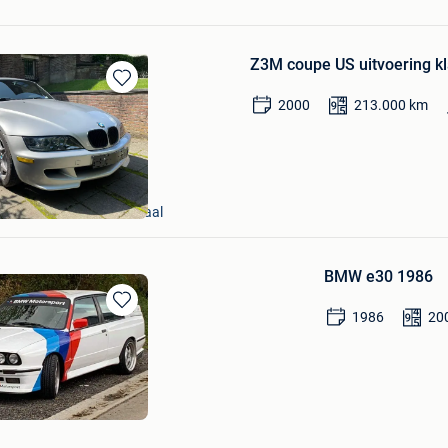
Z3M coupe US uitvoering kla
Bewaren
2000
213.000
km
in
Mijn
Favorieten
ns-Lennik + Deel Roosdaal
BMW e30 1986
1986
20
Bewaren
in
Mijn
Favorieten
er