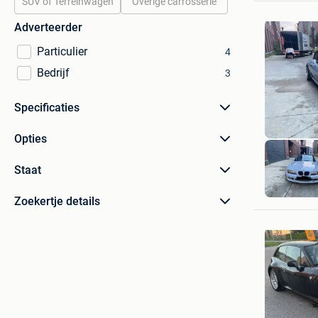
SUV of Terreinwagen
Overige carrosserie
Adverteerder
Particulier
4
Bedrijf
3
Specificaties
Opties
Staat
K&S
Antwerp
Zoekertje details