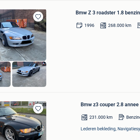
Bmw Z 3 roadster 1.8 benzi
Bewaren
1996
268.000
km
in
Mijn
Favorieten
en
Bmw z3 couper 2.8 annee 
Bewaren
231.000
km
Benzin
in
Mijn
Lederen bekleding, Navigatiesy
Favorieten