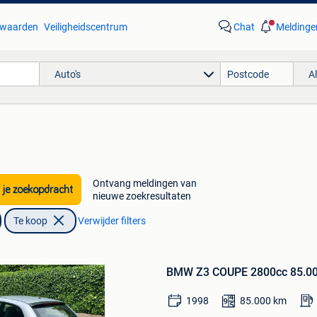
waarden
Veiligheidscentrum
Chat
Meldinge
Auto's
A
Ontvang meldingen van
 je zoekopdracht
nieuwe zoekresultaten
Te koop
Verwijder filters
Bewaren
in
BMW Z3 COUPE 2800cc 85.0
Mijn
Favorieten
1998
85.000
km