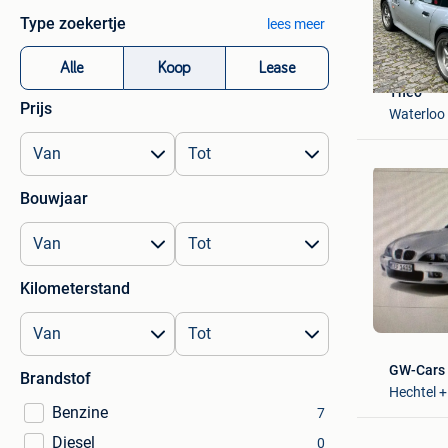
Type zoekertje
lees meer
Alle
Koop
Lease
Théo
Prijs
Waterloo 
Bouwjaar
Kilometerstand
GW-Cars
Brandstof
Hechtel +
Benzine
7
Diesel
0