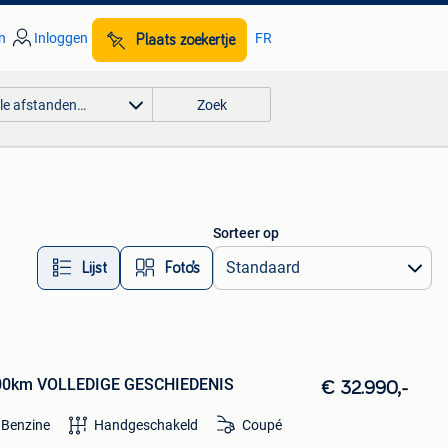
n
Inloggen
FR
Plaats zoekertje
lle afstanden…
Zoek
Sorteer op
Lijst
Foto’s
00km VOLLEDIGE GESCHIEDENIS
€ 32.990,-
Benzine
Handgeschakeld
Coupé