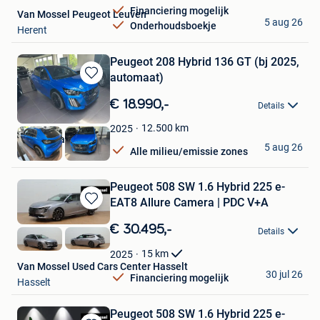
Financiering mogelijk
Van Mossel Peugeot Leuven
5 aug 26
Onderhoudsboekje
Herent
Peugeot 208 Hybrid 136 GT (bj 2025,
automaat)
Bewaren
in
€ 18.990,-
Details
Mijn
Favorieten
12.500
km
2025
Garage Vanhees NV
5 aug 26
Alle milieu/emissie zones
Bilzen
Peugeot 508 SW 1.6 Hybrid 225 e-
EAT8 Allure Camera | PDC V+A
Bewaren
in
€ 30.495,-
Details
Mijn
Favorieten
15
km
2025
Van Mossel Used Cars Center Hasselt
30 jul 26
Financiering mogelijk
Hasselt
Peugeot 508 SW 1.6 Hybrid 225 e-