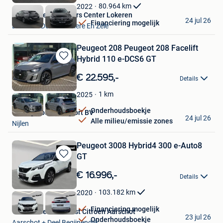
Favorieten
80.964
km
2022
Van Mossel Used Cars Center Lokeren
24 jul 26
Financiering mogelijk
Lokeren+Deel Overmere En Zele
Peugeot 208 Peugeot 208 Facelift
Hybrid 110 e-DCS6 GT
Bewaren
in
€ 22.595,-
Details
Mijn
Favorieten
1
km
2025
Onderhoudsboekje
Garage Louis Vervoort BV
24 jul 26
Alle milieu/emissie zones
Nijlen
Peugeot 3008 Hybrid4 300 e-Auto8
GT
Bewaren
in
€ 16.996,-
Details
Mijn
Favorieten
103.182
km
2020
Financiering mogelijk
Van Mossel Van Kelst Citroen Aarschot
23 jul 26
Onderhoudsboekje
Aarschot + Deel Begijnendijk