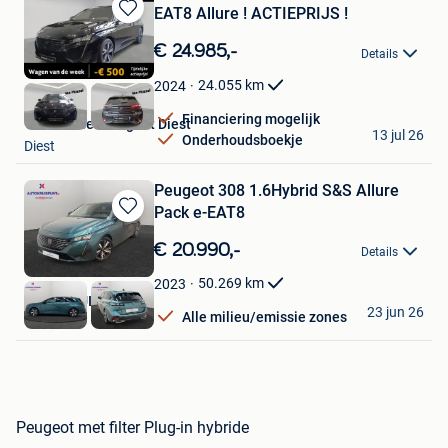
EAT8 Allure ! ACTIEPRIJS !
Bewaren
in
€ 24.985,-
Details
Mijn
Favorieten
24.055
km
2024
Financiering mogelijk
Van Mossel Peugeot Diest
13 jul 26
Onderhoudsboekje
Diest
Peugeot 308 1.6Hybrid S&S Allure
Pack e-EAT8
Bewaren
in
€ 20.990,-
Details
Mijn
Favorieten
50.269
km
2023
AUTOKRUISPUNT
23 jun 26
Alle milieu/emissie zones
Tielt
Peugeot met filter Plug-in hybride