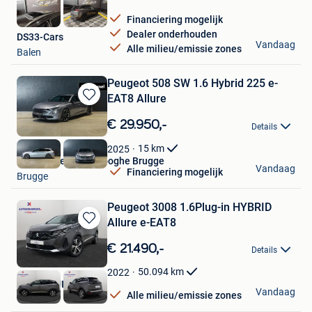
Financiering mogelijk
Dealer onderhouden
DS33-Cars
Vandaag
Alle milieu/emissie zones
Balen
Peugeot 508 SW 1.6 Hybrid 225 e-
EAT8 Allure
Bewaren
in
€ 29.950,-
Details
Mijn
Favorieten
15
km
2025
Van Mossel Vereenooghe Brugge
Vandaag
Financiering mogelijk
Brugge
Peugeot 3008 1.6Plug-in HYBRID
Allure e-EAT8
Bewaren
in
€ 21.490,-
Details
Mijn
Favorieten
50.094
km
2022
AUTOKRUISPUNT
Vandaag
Alle milieu/emissie zones
Tielt