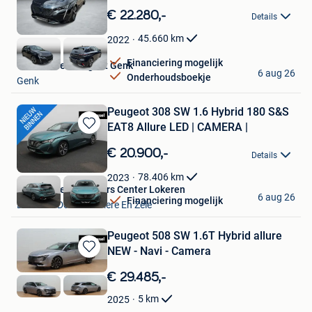
in
€ 22.280,-
Details
Mijn
Favorieten
45.660
km
2022
Financiering mogelijk
Van Mossel Peugeot Genk
6 aug 26
Onderhoudsboekje
Genk
Peugeot 308 SW 1.6 Hybrid 180 S&S
EAT8 Allure LED | CAMERA |
Bewaren
in
€ 20.900,-
Details
Mijn
Favorieten
78.406
km
2023
Van Mossel Used Cars Center Lokeren
6 aug 26
Financiering mogelijk
Lokeren+Deel Overmere En Zele
Peugeot 508 SW 1.6T Hybrid allure
NEW - Navi - Camera
Bewaren
in
€ 29.485,-
Mijn
Favorieten
5
km
2025