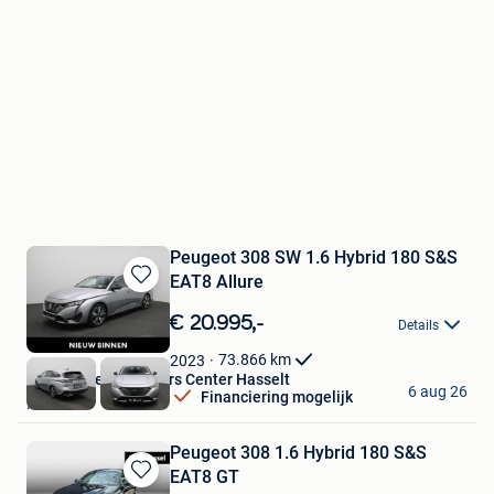
Peugeot 308 SW 1.6 Hybrid 180 S&S
EAT8 Allure
Bewaren
in
€ 20.995,-
Details
Mijn
Favorieten
73.866
km
2023
Van Mossel Used Cars Center Hasselt
6 aug 26
Financiering mogelijk
Hasselt
Peugeot 308 1.6 Hybrid 180 S&S
EAT8 GT
Bewaren