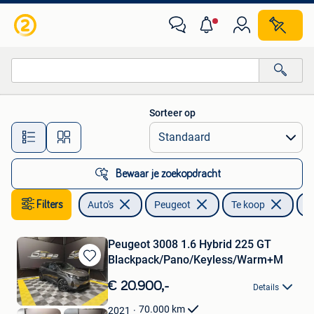
Peugeot
Sorteer op
Alle afstanden…
Bewaar je zoekopdracht
Filters
Auto's
Peugeot
Te koop
P
Peugeot 3008 1.6 Hybrid 225 GT
Blackpack/Pano/Keyless/Warm+M
Bewaren
in
€ 20.900,-
Details
Mijn
Favorieten
70.000
km
2021