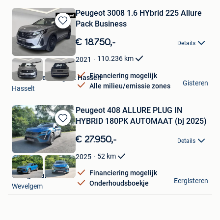
Peugeot 3008 1.6 HYbrid 225 Allure
Pack Business
Bewaren
in
€ 18.750,-
Details
Mijn
Favorieten
110.236
km
2021
Financiering mogelijk
Van Mossel Peugeot Hasselt
Gisteren
Alle milieu/emissie zones
Hasselt
Peugeot 408 ALLURE PLUG IN
HYBRID 180PK AUTOMAAT (bj 2025)
Bewaren
in
€ 27.950,-
Details
Mijn
Favorieten
52
km
2025
Financiering mogelijk
Garage Palermo
Eergisteren
Onderhoudsboekje
Wevelgem