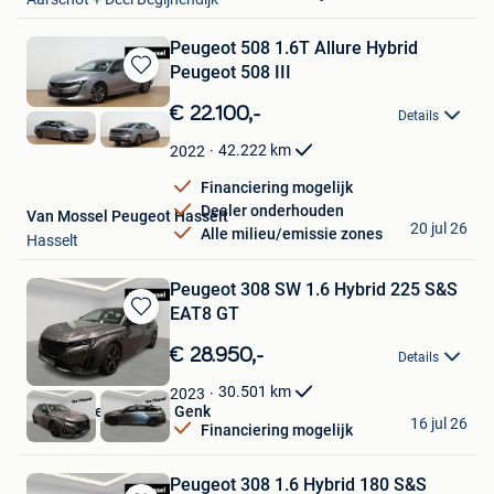
Peugeot 508 1.6T Allure Hybrid
Peugeot 508 III
Bewaren
in
€ 22.100,-
Details
Mijn
Favorieten
42.222
km
2022
Financiering mogelijk
Dealer onderhouden
Van Mossel Peugeot Hasselt
20 jul 26
Alle milieu/emissie zones
Hasselt
Peugeot 308 SW 1.6 Hybrid 225 S&S
EAT8 GT
Bewaren
in
€ 28.950,-
Details
Mijn
Favorieten
30.501
km
2023
Van Mossel Peugeot Genk
16 jul 26
Financiering mogelijk
Genk
Peugeot 308 1.6 Hybrid 180 S&S