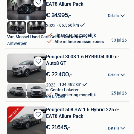
EAT8 Allure Pack
Bewaren
in
€ 24.995,-
Details
Mijn
Favorieten
86.366
km
2023
Financiering mogelijk
Van Mossel Used Cars Center Antwerpen
30 jul 26
Alle milieu/emissie zones
Antwerpen
Peugeot 3008 1.6 HYBRID4 300 e-
Auto8 GT
Bewaren
in
€ 22.400,-
Details
Mijn
Favorieten
104.482
km
2023
Van Mossel Used Cars Center Lokeren
25 jul 26
Financiering mogelijk
Lokeren+Deel Overmere En Zele
Peugeot 508 SW 1.6 Hybrid 225 e-
EAT8 Allure Pack
Bewaren
in
€ 21.645,-
Details
Mijn