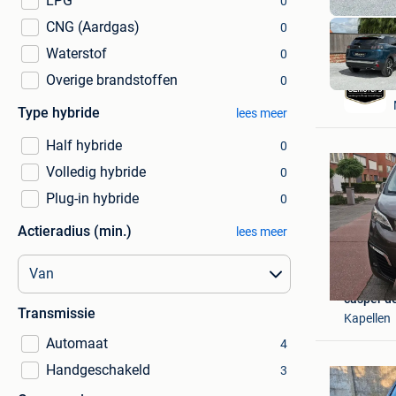
LPG
0
CNG (Aardgas)
0
Waterstof
0
Overige brandstoffen
0
Type hybride
lees meer
Half hybride
0
Volledig hybride
0
Plug-in hybride
0
Actieradius (min.)
lees meer
casper d
Transmissie
Kapellen
Automaat
4
Handgeschakeld
3