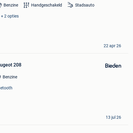
Benzine
Handgeschakeld
Stadsauto
 + 2 opties
22 apr 26
ugeot 208
Bieden
Benzine
uetooth
13 jul 26