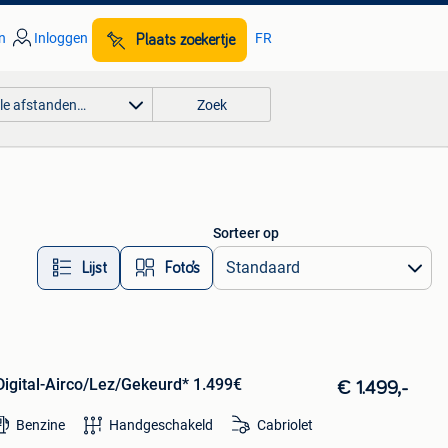
n
Inloggen
FR
Plaats zoekertje
lle afstanden…
Zoek
Sorteer op
Lijst
Foto’s
igital-Airco/Lez/Gekeurd* 1.499€
€ 1.499,-
Benzine
Handgeschakeld
Cabriolet