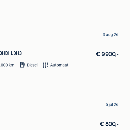
3 aug 26
.0HDI L3H3
€ 9.900,-
.000
km
Diesel
Automaat
5 jul 26
€ 800,-