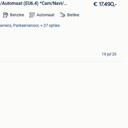
/Automaat (EU6.4) *Cam/Navi/...
€ 17.490,-
Benzine
Automaat
Berline
camera, Parkeersensor, + 37 opties
16 jul 26