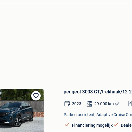
peugeot 3008 GT/trekhaak/12-
Bewaren
2023
29.000
km
in
Mijn
Parkeerassistent, Adaptive Cruise Con
Favorieten
Financiering mogelijk
Deale