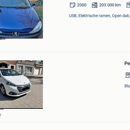
2000
203.000
km
USB, Elektrische ramen, Open dak,
Bewaren
in
Mijn
ani
Favorieten
Pe
Bl
Elk
e