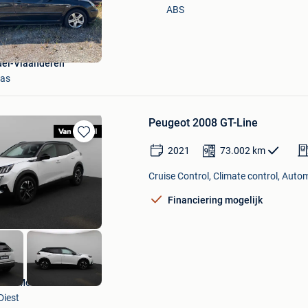
Mijn
ABS
Favorieten
el-Vlaanderen
aas
Peugeot 2008 GT-Line
Bewaren
2021
73.002
km
in
Mijn
Cruise Control, Climate control, Auto
Favorieten
Financiering mogelijk
Van Mossel KIA DIEST
Diest