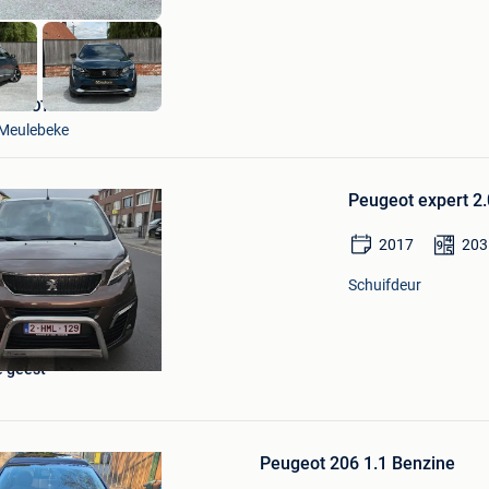
82 MOTORS BV
Meulebeke
Bewaren
in
Peugeot expert 2
Mijn
Favorieten
2017
203
Schuifdeur
e geest
Bewaren
in
Peugeot 206 1.1 Benzine
Mijn
Favorieten