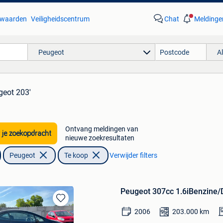
waarden
Veiligheidscentrum
Chat
Meldinge
Peugeot
A
geot 203'
Ontvang meldingen van
 je zoekopdracht
nieuwe zoekresultaten
Peugeot
Te koop
Verwijder filters
Peugeot 307cc 1.6iBenzine/D
Bewaren
2006
203.000
km
in