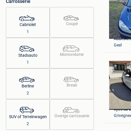
Carrosserie
Coupé
Cabriolet
1
AdamAm
Geel
Monovolume
Stadsauto
1
Break
Berline
2
Ilyes Sb 
Grivegne
Overige carrosserie
SUV of Terreinwagen
2