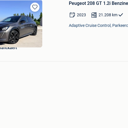
Peugeot 208 GT 1.2i Benzine
Bewaren
2023
21.208
km
in
Mijn
Adaptive Cruise Control, Parkeer
Favorieten
lanckaert