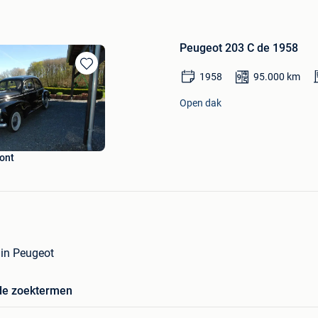
Peugeot 203 C de 1958
1958
95.000
km
Bewaren
in
Mijn
Open dak
Favorieten
ont
 in Peugeot
de zoektermen