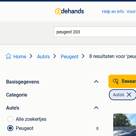
Help en info
Voor
8 resultaten
voor 'peu
Home
Auto's
Peugeot
Basisgegevens
Bewaar
Categorie
Auto's
Auto's
Alle zoekertjes
Peugeot
8