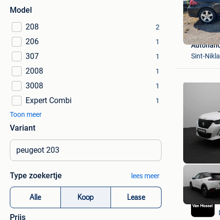
Model
208
2
206
1
Autohand
307
Sint-Nikl
1
2008
1
3008
1
Expert Combi
1
Toon meer
Variant
Type zoekertje
lees meer
Alle
Koop
Lease
Prijs