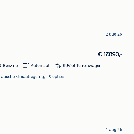
2 aug 26
€ 17.890,-
Benzine
Automaat
SUV of Terreinwagen
matische klimaatregeling, + 9 opties
1 aug 26