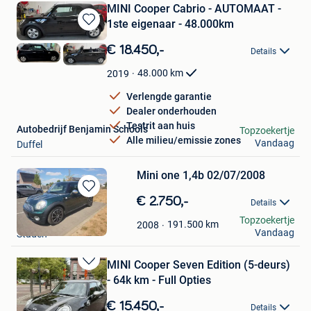
MINI Cooper Cabrio - AUTOMAAT -
1ste eigenaar - 48.000km
Bewaren
in
€ 18.450,-
Details
Mijn
Favorieten
48.000
km
2019
Verlengde garantie
Dealer onderhouden
Testrit aan huis
Autobedrijf Benjamin Schools
Topzoekertje
Alle milieu/emissie zones
Vandaag
Duffel
Mini one 1,4b 02/07/2008
Bewaren
€ 2.750,-
Details
in
Alex
Topzoekertje
Mijn
191.500
km
2008
Vandaag
Staden
Favorieten
MINI Cooper Seven Edition (5-deurs)
Bewaren
- 64k km - Full Opties
in
Mijn
€ 15.450,-
Details
Favorieten