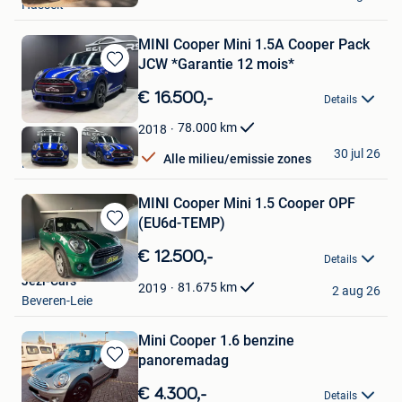
Hasselt
Favorieten
MINI Cooper Mini 1.5A Cooper Pack
JCW *Garantie 12 mois*
Bewaren
in
€ 16.500,-
Details
Mijn
Favorieten
78.000
km
2018
E&L Cars
30 jul 26
Alle milieu/emissie zones
Herstal
MINI Cooper Mini 1.5 Cooper OPF
(EU6d-TEMP)
Bewaren
in
€ 12.500,-
Details
Mijn
Jezi-Cars
Favorieten
81.675
km
2019
2 aug 26
Beveren-Leie
Mini Cooper 1.6 benzine
panoremadag
Bewaren
in
€ 4.300,-
Details