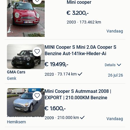
Mini cooper
Bewaren
in
€ 3.200,-
Mijn
Favorieten
173.462
km
2003
Mako Polak
Vandaag
Zulte
MINI Cooper S Mini 2.0A Cooper S
Benzine Aut-141kw-Hleder-Ai
Bewaren
in
€ 19.499,-
Details
Mijn
GMA Cars
Favorieten
73.174
km
2020
26 jul 26
Genk
Mini Cooper S Autmmaat 2008 |
EXPORT | 210.000KM Benzine
Bewaren
in
€ 1.600,-
Mijn
Autocentrale ZIVOLI
Favorieten
210.000
km
2009
Vandaag
Hemiksem