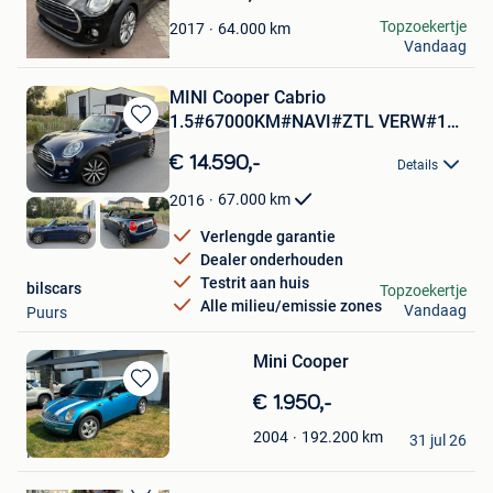
Sarah De Velder
Topzoekertje
64.000
km
2017
Vandaag
Hamme
MINI Cooper Cabrio
1.5#67000KM#NAVI#ZTL VERW#12
Bewaren
GANRANTIE
in
€ 14.590,-
Details
Mijn
Favorieten
67.000
km
2016
Verlengde garantie
Dealer onderhouden
Testrit aan huis
bilscars
Topzoekertje
Alle milieu/emissie zones
Vandaag
Puurs
Mini Cooper
Bewaren
€ 1.950,-
in
Bajram
192.200
km
2004
Mijn
31 jul 26
Hamme
Favorieten