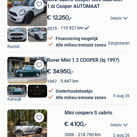
1.6i Cooper AUTOMAAT
Bewaren
in
€ 12.250,-
Details
Mijn
Favorieten
110.921
km
2015
Financiering mogelijk
Auto's 94
Eergisteren
Alle milieu/emissie zones
Rumst
Rover Mini 1.3 COOPER (bj 1997)
Bewaren
€ 34.950,-
in
5.847
km
1997
Mijn
Favorieten
Onderhoudsboekje
HooG Selections
5 aug 26
Alle milieu/emissie zones
Katwijk
Mini coopers S cabrio
Bewaren
€ 4.100,-
Details
in
petry
Mijn
218.700
km
2006
2 aug 26