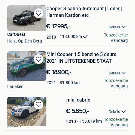
Cooper S cabrio Automaat | Leder |
Harman Kardon etc
Bewaren
in
€ 17.995,-
Details
Mijn
CarQuest
Topzoekertje
Favorieten
113.000
km
2018
Vandaag
Heist-Op-Den-Berg
Mini Cooper 1.5 benzine 5 deurs
2021 IN UITSTEKENDE STAAT
Bewaren
in
€ 18.900,-
Details
Mijn
Mark
Topzoekertje
Favorieten
81.800
km
2021
Vandaag
Lanaken
mini cabrio
Bewaren
€ 5.850,-
Details
in
p
Topzoekertje
Mijn
153.819
km
2010
Vandaag
Zichem
Favorieten