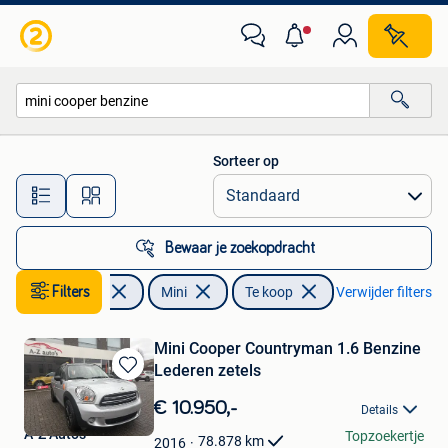
Mini
Sorteer op
Alle afstanden…
Bewaar je zoekopdracht
Filters
Auto's
Mini
Te koop
Verwijder filters
Mini Cooper Countryman 1.6 Benzine
Lederen zetels
Bewaren
in
€ 10.950,-
Details
Mijn
A-Z Auto's
Topzoekertje
Favorieten
78.878
km
2016