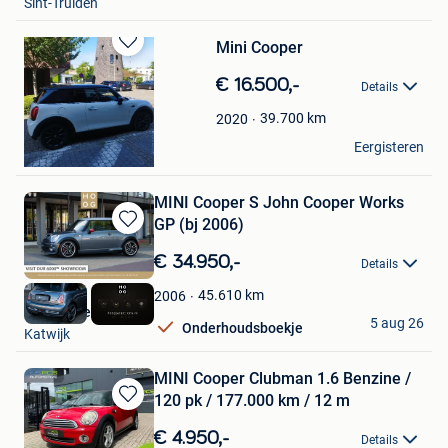
Sint-Truiden
Mini Cooper
Bewaren
in
€ 16.500,-
Details
Mijn
Favorieten
39.700
km
2020
jeffrobert
Eergisteren
Kapellen
MINI Cooper S John Cooper Works
GP (bj 2006)
Bewaren
in
€ 34.950,-
Details
Mijn
Favorieten
45.610
km
2006
HooG Selections
5 aug 26
Onderhoudsboekje
Katwijk
MINI Cooper Clubman 1.6 Benzine /
120 pk / 177.000 km / 12 m
Bewaren
in
€ 4.950,-
Details