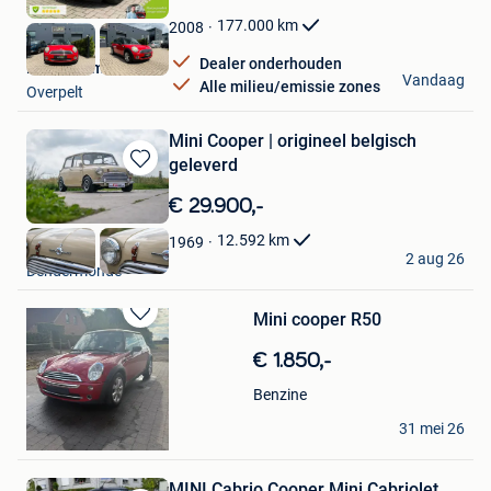
Mijn
Favorieten
177.000
km
2008
Dealer onderhouden
PCS Automotive
Vandaag
Alle milieu/emissie zones
Overpelt
Mini Cooper | origineel belgisch
geleverd
Bewaren
in
€ 29.900,-
Mijn
Favorieten
12.592
km
1969
Funcars
2 aug 26
Dendermonde
Mini cooper R50
Bewaren
in
€ 1.850,-
Mijn
Favorieten
Benzine
Seppe Hannes
31 mei 26
Geel
MINI Cabrio Cooper Mini Cabriolet