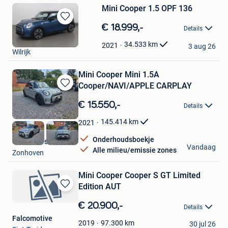
Mini Cooper 1.5 OPF 136
Bewaren
€ 18.999,-
Details
in
Cardoen
Mijn
34.533
km
2021
3 aug 26
Wilrijk
Favorieten
Mini Cooper Mini 1.5A
Cooper/NAVI/APPLE CARPLAY
Bewaren
in
€ 15.550,-
Details
Mijn
Favorieten
145.414
km
2021
Onderhoudsboekje
Savas Cars
Vandaag
Alle milieu/emissie zones
Zonhoven
Mini Cooper Cooper S GT Limited
Edition AUT
Bewaren
in
€ 20.900,-
Details
Mijn
Falcomotive
Favorieten
97.300
km
2019
30 jul 26