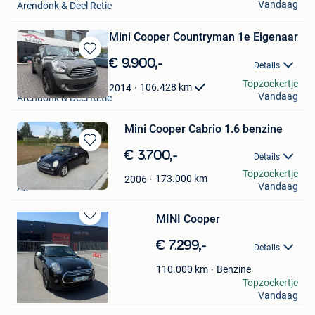
Vandaag
Arendonk & Deel Retie
Mini Cooper Countryman 1e Eigenaar
Bewaren
€ 9.900,-
Details
in
A-Z Auto's
Topzoekertje
Mijn
106.428
km
2014
Vandaag
Arendonk & Deel Retie
Favorieten
Mini Cooper Cabrio 1.6 benzine
Bewaren
€ 3.700,-
Details
in
SK
Topzoekertje
Mijn
173.000
km
2006
Vandaag
As
Favorieten
MINI Cooper
Bewaren
in
€ 7.299,-
Details
Mijn
Favorieten
Benzine
110.000
km
Mussautomotive
Topzoekertje
Vandaag
Brugge