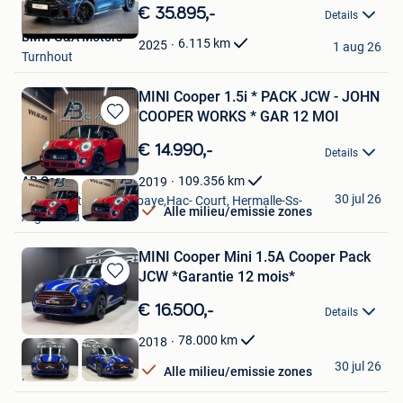
in
€ 35.895,-
Details
Mijn
BMW G&A Motors
Favorieten
6.115
km
2025
1 aug 26
Turnhout
MINI Cooper 1.5i * PACK JCW - JOHN
COOPER WORKS * GAR 12 MOI
Bewaren
in
€ 14.990,-
Details
Mijn
Favorieten
AB Cars
109.356
km
2019
30 jul 26
Vise + Partie De Bombaye,Hac- Court, Hermalle-Ss-
Alle milieu/emissie zones
Argenteau
MINI Cooper Mini 1.5A Cooper Pack
JCW *Garantie 12 mois*
Bewaren
in
€ 16.500,-
Details
Mijn
Favorieten
78.000
km
2018
E&L Cars
30 jul 26
Alle milieu/emissie zones
Herstal