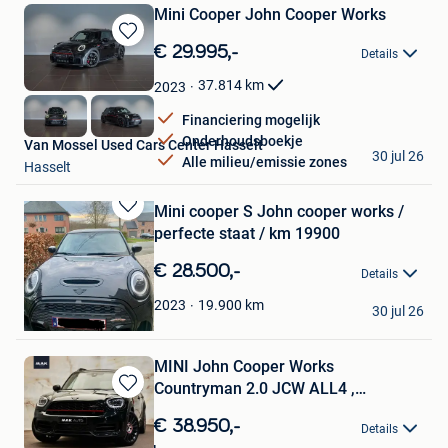
Mini Cooper John Cooper Works
Bewaren
€ 29.995,-
Details
in
Mijn
37.814
km
2023
Favorieten
Financiering mogelijk
Onderhoudsboekje
Van Mossel Used Cars Center Hasselt
30 jul 26
Alle milieu/emissie zones
Hasselt
Mini cooper S John cooper works /
Bewaren
perfecte staat / km 19900
in
Mijn
€ 28.500,-
Details
Favorieten
De Groote
19.900
km
2023
30 jul 26
Geraardsbergen
MINI John Cooper Works
Countryman 2.0 JCW ALL4 ,
Bewaren
Akrapovič,
in
€ 38.950,-
Details
Mijn