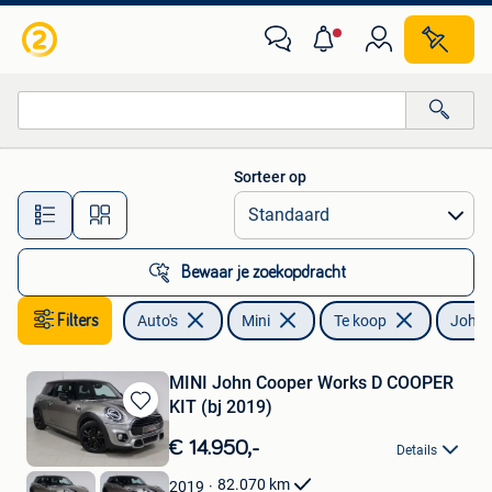
Mini
Sorteer op
Alle afstanden…
Bewaar je zoekopdracht
Filters
Auto's
Mini
Te koop
John 
MINI John Cooper Works D COOPER
KIT (bj 2019)
Bewaren
in
€ 14.950,-
Details
Mijn
Favorieten
82.070
km
2019