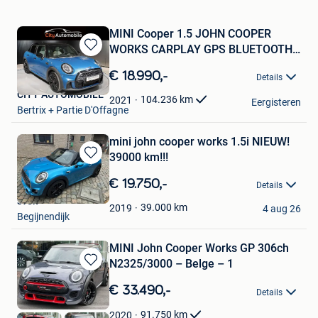
MINI Cooper 1.5 JOHN COOPER
WORKS CARPLAY GPS BLUETOOTH
Bewaren
LED
in
€ 18.990,-
Details
Mijn
CITY AUTOMOBILE
Favorieten
104.236
km
2021
Eergisteren
Bertrix + Partie D'Offagne
mini john cooper works 1.5i NIEUW!
39000 km!!!
Bewaren
in
€ 19.750,-
Details
Mijn
sven
Favorieten
39.000
km
2019
4 aug 26
Begijnendijk
MINI John Cooper Works GP 306ch
N2325/3000 – Belge – 1
Bewaren
in
€ 33.490,-
Details
Mijn
Favorieten
91.750
km
2020