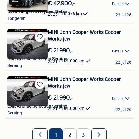
in
€ 42.900,-
Details
Mijn
Davo Tongeren Heynen Stefan
Favorieten
10.076
km
2026
22 jul 26
Tongeren
MINI John Cooper Works Cooper
Works jcw
Bewaren
in
€ 21.990,-
Details
Mijn
CAR Avenue Selection Seraing
Favorieten
101.000
km
2021
22 jul 26
Seraing
MINI John Cooper Works Cooper
Works jcw
Bewaren
in
€ 21.990,-
Details
Mijn
CAR Avenue Selection Seraing
Favorieten
101.000
km
2021
22 jul 26
Seraing
1
2
3