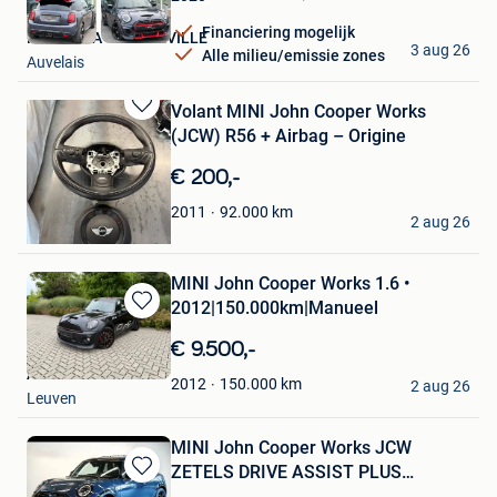
Financiering mogelijk
MAZUIN. A SAMBREVILLE
3 aug 26
Alle milieu/emissie zones
Auvelais
Volant MINI John Cooper Works
Bewaren
(JCW) R56 + Airbag – Origine
in
Mijn
€ 200,-
Favorieten
alexis
92.000
km
2011
2 aug 26
Melles - Quartes
MINI John Cooper Works 1.6 •
2012|150.000km|Manueel
Bewaren
in
€ 9.500,-
Mijn
Alex Avici
Favorieten
150.000
km
2012
2 aug 26
Leuven
MINI John Cooper Works JCW
ZETELS DRIVE ASSIST PLUS
Bewaren
HARMANKA