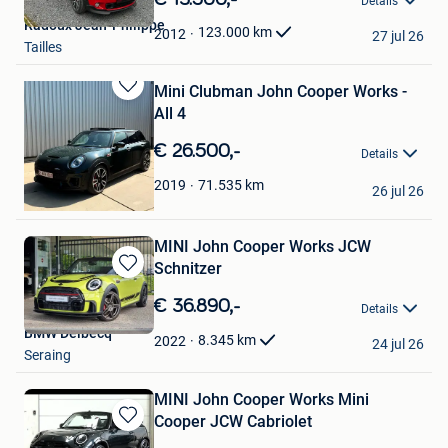
Details
Mijn
Radoux Jean-Philippe
Favorieten
123.000
km
2012
27 jul 26
Tailles
Mini Clubman John Cooper Works -
Bewaren
All 4
in
Mijn
€ 26.500,-
Details
Favorieten
Roger
71.535
km
2019
26 jul 26
Hoboken
MINI John Cooper Works JCW
Schnitzer
Bewaren
in
€ 36.890,-
Details
Mijn
BMW Delbecq
Favorieten
8.345
km
2022
24 jul 26
Seraing
MINI John Cooper Works Mini
Cooper JCW Cabriolet
Bewaren