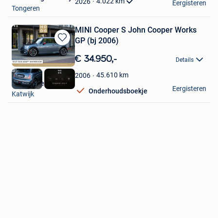
4.022
km
2026
Eergisteren
Tongeren
MINI Cooper S John Cooper Works
GP (bj 2006)
Bewaren
in
€ 34.950,-
Details
Mijn
Favorieten
45.610
km
2006
HooG Selections
Eergisteren
Onderhoudsboekje
Katwijk