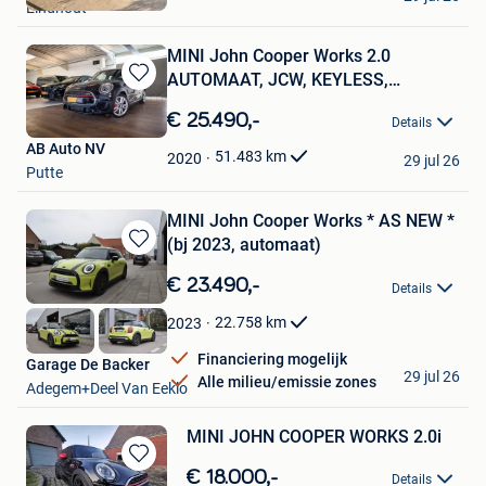
Eindhout
Favorieten
MINI John Cooper Works 2.0
AUTOMAAT, JCW, KEYLESS,
Bewaren
HARMAN/K
in
€ 25.490,-
Details
Mijn
AB Auto NV
Favorieten
51.483
km
2020
29 jul 26
Putte
MINI John Cooper Works * AS NEW *
(bj 2023, automaat)
Bewaren
in
€ 23.490,-
Details
Mijn
Favorieten
22.758
km
2023
Financiering mogelijk
Garage De Backer
29 jul 26
Alle milieu/emissie zones
Adegem+Deel Van Eeklo
MINI JOHN COOPER WORKS 2.0i
Bewaren
€ 18.000,-
Details