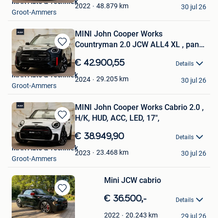
MAK Auto & Techniek
Favorieten
48.879
km
2022
30 jul 26
Groot-Ammers
MINI John Cooper Works
Countryman 2.0 JCW ALL4 XL , pano,
Bewaren
20
in
€ 42.900,55
Details
Mijn
MAK Auto & Techniek
Favorieten
29.205
km
2024
30 jul 26
Groot-Ammers
MINI John Cooper Works Cabrio 2.0 ,
H/K, HUD, ACC, LED, 17",
Bewaren
in
€ 38.949,90
Details
Mijn
MAK Auto & Techniek
Favorieten
23.468
km
2023
30 jul 26
Groot-Ammers
Mini JCW cabrio
Bewaren
€ 36.500,-
Details
in
GVH
Mijn
20.243
km
2022
29 jul 26