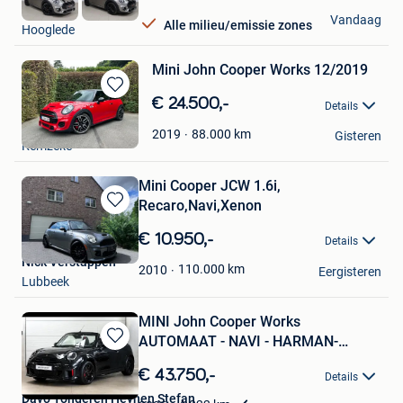
DP Auto
Vandaag
Alle milieu/emissie zones
Hooglede
Mini John Cooper Works 12/2019
Bewaren
€ 24.500,-
Details
in
Dieter H.
Mijn
88.000
km
2019
Gisteren
Kemzeke
Favorieten
Mini Cooper JCW 1.6i,
Recaro,Navi,Xenon
Bewaren
in
€ 10.950,-
Details
Mijn
Nick Verstappen
Favorieten
110.000
km
2010
Eergisteren
Lubbeek
MINI John Cooper Works
AUTOMAAT - NAVI - HARMAN-
Bewaren
KARDON
in
€ 43.750,-
Details
Mijn
Davo Tongeren Heynen Stefan
Favorieten