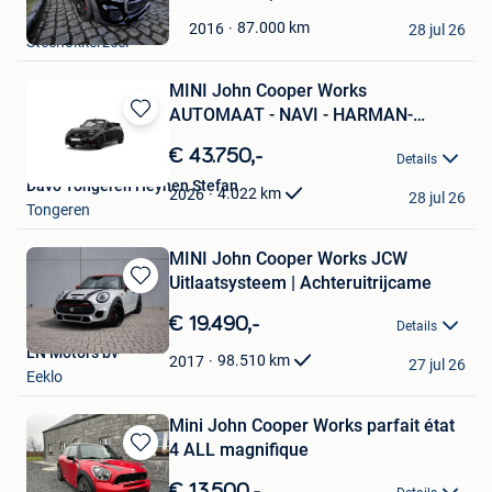
in
Astro Boy
Mijn
87.000
km
2016
28 jul 26
Steenokkerzeel
Favorieten
MINI John Cooper Works
AUTOMAAT - NAVI - HARMAN-
Bewaren
KARDON
in
€ 43.750,-
Details
Mijn
Davo Tongeren Heynen Stefan
Favorieten
4.022
km
2026
28 jul 26
Tongeren
MINI John Cooper Works JCW
Uitlaatsysteem | Achteruitrijcame
Bewaren
in
€ 19.490,-
Details
Mijn
LN Motors bv
Favorieten
98.510
km
2017
27 jul 26
Eeklo
Mini John Cooper Works parfait état
4 ALL magnifique
Bewaren
in
€ 13.500,-