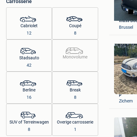
Carrosserie
Iliass Bo
Cabriolet
Coupé
Brussel
12
8
Monovolume
Stadsauto
42
Berline
Break
p
16
8
Zichem
SUV of Terreinwagen
Overige carrosserie
8
1