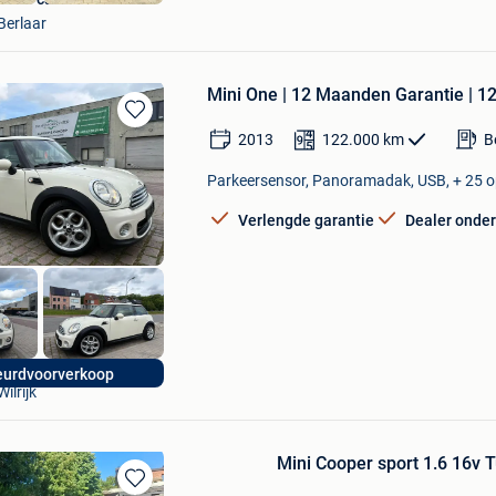
Berlaar
Mini One | 12 Maanden Garantie | 1
Bewaren
2013
122.000
km
B
in
Mijn
Parkeersensor, Panoramadak, USB, + 25 o
Favorieten
Verlengde garantie
Dealer onde
Premium Car Center
urdvoorverkoop
Wilrijk
Mini Cooper sport 1.6 16v 