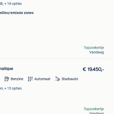
B, + 18 opties
 milieu/emissie zones
Topzoekertje
Vandaag
matique
€ 19.450,-
Benzine
Automaat
Stadsauto
en, + 15 opties
Topzoekertje
Vandaag