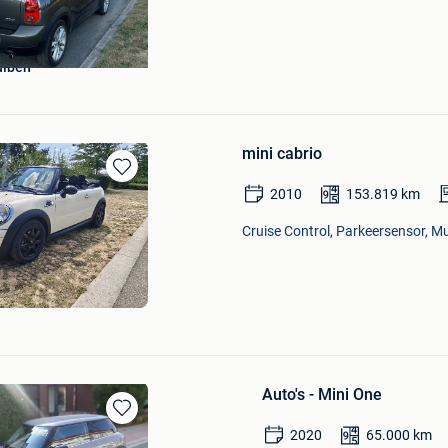
ulben
mini cabrio
Bewaren
2010
153.819
km
in
Mijn
Cruise Control, Parkeersensor, Mul
Favorieten
Auto's - Mini One
Bewaren
2020
65.000
km
in