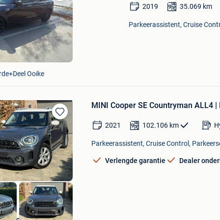
Bewaren
2019
35.069
km
in
Mijn
Parkeerassistent, Cruise Contr
Favorieten
de+Deel Ooike
MINI Cooper SE Countryman ALL4 | 
Bewaren
2021
102.106
km
H
in
Mijn
Parkeerassistent, Cruise Control, Parkeers
Favorieten
Verlengde garantie
Dealer onde
JeBe cars