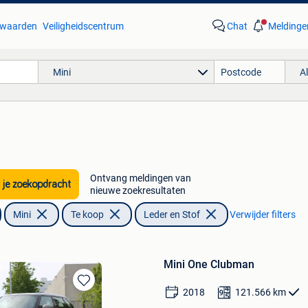
waarden
Veiligheidscentrum
Chat
Meldinge
Mini
A
Ontvang meldingen van
 je zoekopdracht
nieuwe zoekresultaten
Mini
Te koop
Leder en Stof
Verwijder filters
Mini One Clubman
2018
121.566
km
Bewaren
in