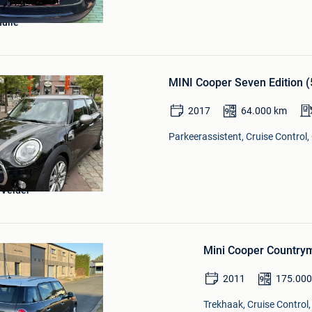
hulle
Bewaren
in
MINI Cooper Seven Edition (5
Mijn
Favorieten
2017
64.000
km
Parkeerassistent, Cruise Control, 
 Velder
Bewaren
in
Mijn
Favorieten
Mini Cooper Country
2011
175.00
Trekhaak, Cruise Control,