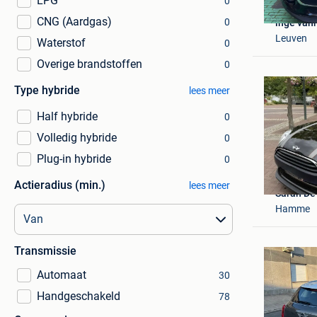
LPG
0
CNG (Aardgas)
0
inge van
Leuven
Waterstof
0
Overige brandstoffen
0
Type hybride
lees meer
Half hybride
0
Volledig hybride
0
Plug-in hybride
0
Actieradius (min.)
lees meer
Sarah De
Hamme
Transmissie
Automaat
30
Handgeschakeld
78