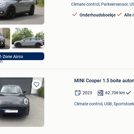
Climate control, Parkeersensor, US
Mijn
Favorieten
Onderhoudsboekje
Alle
otive
2-Zone Airco
en
MINI Cooper 1.5 boite auto
Bewaren
2023
62.706
km
in
Mijn
Climate control, USB, Sportstoel
Favorieten