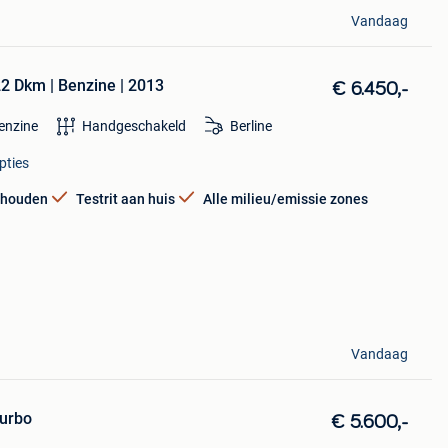
Vandaag
22 Dkm | Benzine | 2013
€ 6.450,-
enzine
Handgeschakeld
Berline
pties
rhouden
Testrit aan huis
Alle milieu/emissie zones
Vandaag
Turbo
€ 5.600,-