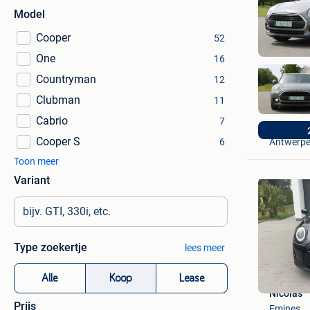
Model
Cooper
52
One
16
Countryman
12
Clubman
11
Cabrio
7
AV Autom
Cooper S
Antwerp
6
Toon meer
Variant
Type zoekertje
lees meer
Alle
Koop
Lease
Nicolas
Prijs
Emines