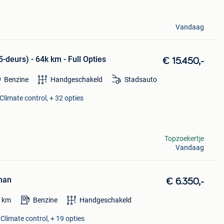
Vandaag
-deurs) - 64k km - Full Opties
€ 15.450,-
Benzine
Handgeschakeld
Stadsauto
Climate control, + 32 opties
Topzoekertje
Vandaag
man
€ 6.350,-
0
km
Benzine
Handgeschakeld
 Climate control, + 19 opties