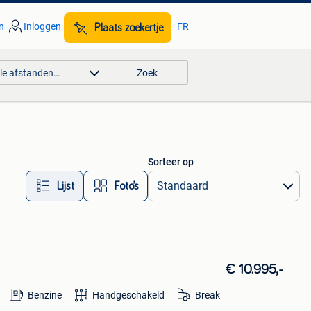
n
Inloggen
FR
Plaats zoekertje
lle afstanden…
Zoek
Sorteer op
Lijst
Foto’s
€ 10.995,-
Benzine
Handgeschakeld
Break