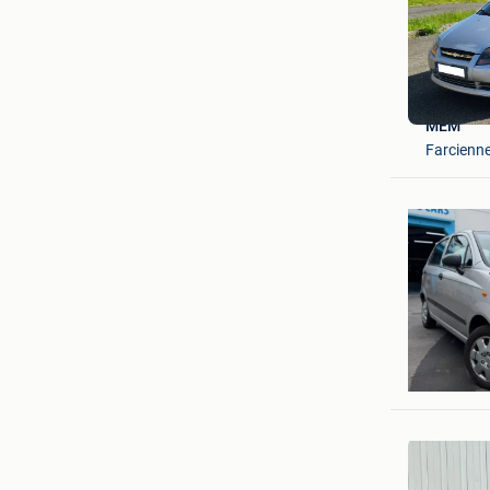
MEM
Farcienn
Franckx 
Leuven