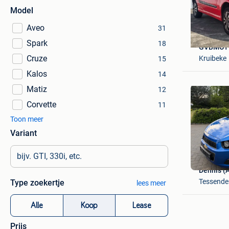
Model
Aveo
31
Spark
18
GVBMOT
Cruze
Kruibeke
15
Kalos
14
Matiz
12
Corvette
11
Toon meer
Variant
Dennis (
Tessende
Type zoekertje
lees meer
Alle
Koop
Lease
Prijs