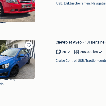
USB, Elektrische ramen, Navigatie
ORS
Chevrolet Aveo - 1.4 Benzine
Bewaren
2012
205.000
km
in
Mijn
Cruise Control, USB, Traction-contr
Favorieten
AR-AUTOS)
rlo