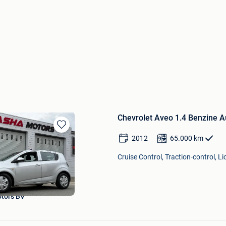
Chevrolet Aveo 1.4 Benzine 
Bewaren
2012
65.000
km
in
Mijn
Cruise Control, Traction-control, Li
Favorieten
tors BV