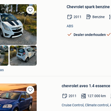
Chevrolet spark benzine
Bewaren
2011
Benzine
in
Mijn
ABS
Favorieten
Dealer onderhouden
S
aas
chevrolet aveo 1.4 essence
Bewaren
2011
127.000
km
in
Mijn
Cruise Control, Climate control,
Favorieten