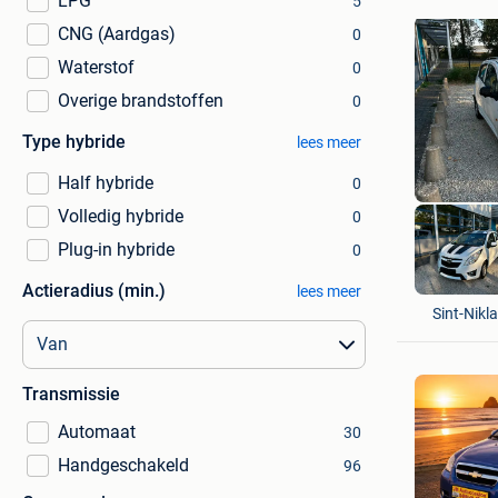
LPG
5
CNG (Aardgas)
0
Waterstof
0
Overige brandstoffen
0
Type hybride
lees meer
Half hybride
0
Volledig hybride
0
Plug-in hybride
0
Actieradius (min.)
YET-CAR
lees meer
Sint-Nikl
Transmissie
Automaat
30
Handgeschakeld
96