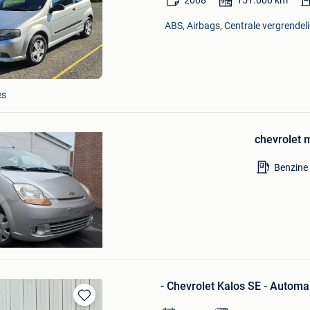
2008
151.000
km
in
Mijn
ABS, Airbags, Centrale vergrendeli
Favorieten
Bewaren
in
Mijn
Favorieten
es
chevrolet 
Benzine
Peggy
- Chevrolet Kalos SE - Automa
Bewaren