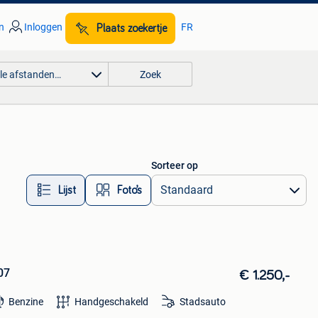
n
Inloggen
FR
Plaats zoekertje
lle afstanden…
Zoek
Sorteer op
Lijst
Foto’s
07
€ 1.250,-
Benzine
Handgeschakeld
Stadsauto