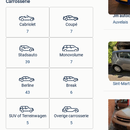
Carrosserie
Jm autoc
Auvelais
Cabriolet
Coupé
7
7
Stadsauto
Monovolume
39
7
piet
Sint-Mar
Berline
Break
43
6
SUV of Terreinwagen
Overige carrosserie
5
5