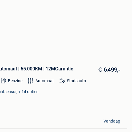
Automaat | 65.000KM | 12MGarantie
€ 6.499,-
Benzine
Automaat
Stadsauto
chtsensor, + 14 opties
Vandaag