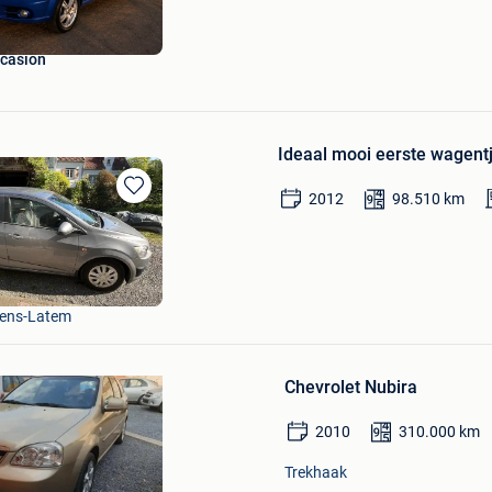
casion
Ideaal mooi eerste wagent
2012
98.510
km
Bewaren
in
Bewaren
Mijn
in
Favorieten
Mijn
Favorieten
tens-Latem
Chevrolet Nubira
2010
310.000
km
Trekhaak