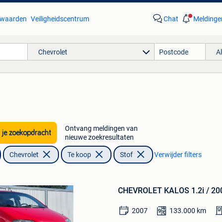
waarden
Veiligheidscentrum
Chat
Meldinge
Chevrolet
A
Ontvang meldingen van
 je zoekopdracht
nieuwe zoekresultaten
Bewaren
Chevrolet
Te koop
Stof
Verwijder filters
in
Mijn
Favorieten
CHEVROLET KALOS 1.2i / 20
2007
133.000
km