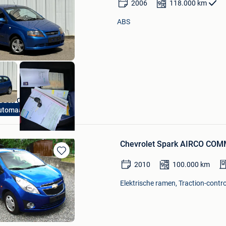
2006
118.000
km
in
Mijn
ABS
Favorieten
ICON Cars
utomaat Airco
Holsbeek
Chevrolet Spark AIRCO CO
Bewaren
2010
100.000
km
in
Mijn
Elektrische ramen, Traction-contro
Favorieten