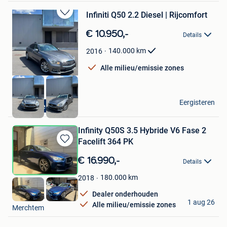
Infiniti Q50 2.2 Diesel | Rijcomfort
Bewaren
in
€ 10.950,-
Details
Mijn
Favorieten
140.000
km
2016
Alle milieu/emissie zones
RFCARS
Eergisteren
Diesel
Ledegem
Infinity Q50S 3.5 Hybride V6 Fase 2
Facelift 364 PK
Bewaren
in
€ 16.990,-
Details
Mijn
Favorieten
180.000
km
2018
Dealer onderhouden
Ben's Cars BV
1 aug 26
Alle milieu/emissie zones
Merchtem