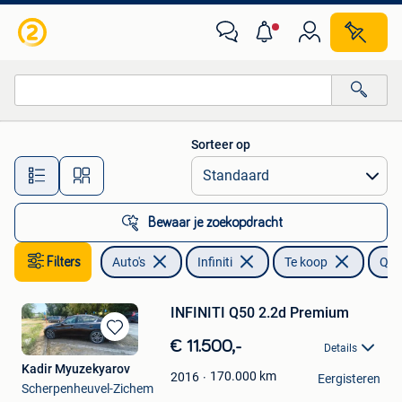
Infiniti
Sorteer op
Alle afstanden…
Bewaar je zoekopdracht
Filters
Auto's
Infiniti
Te koop
Q5
INFINITI Q50 2.2d Premium
Bewaren
€ 11.500,-
Details
in
Kadir Myuzekyarov
Mijn
170.000
km
2016
Eergisteren
Scherpenheuvel-Zichem
Favorieten