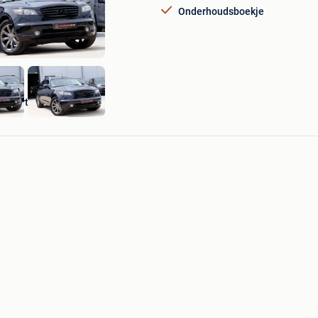
Mijn
Onderhoudsboekje
Favorieten
oSport