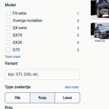
Model
FX-serie
1
Overige modellen
0
QX-serie
0
QX70
AutoRetr
0
Wanze
QX30
0
Q70
0
Toon meer
Variant
Type zoekertje
lees meer
Alle
Koop
Lease
Prijs