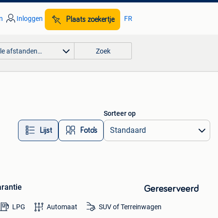
n
Inloggen
FR
Plaats zoekertje
lle afstanden…
Zoek
Sorteer op
Lijst
Foto’s
arantie
Gereserveerd
LPG
Automaat
SUV of Terreinwagen