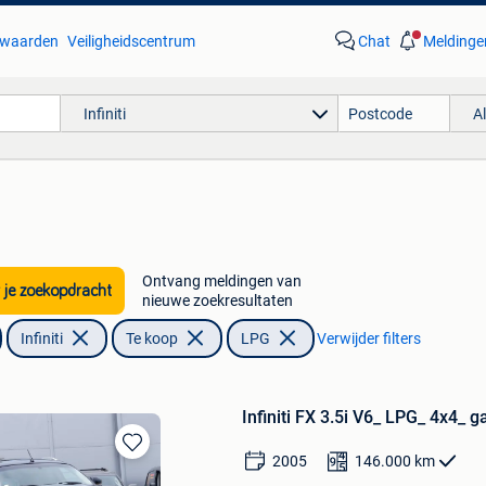
waarden
Veiligheidscentrum
Chat
Meldinge
Infiniti
A
Ontvang meldingen van
 je zoekopdracht
nieuwe zoekresultaten
Infiniti
Te koop
LPG
Verwijder filters
Infiniti FX 3.5i V6_ LPG_ 4x4_ g
2005
146.000
km
Bewaren
in