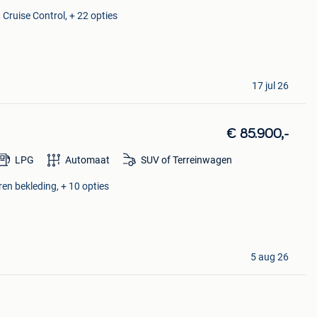
 Cruise Control, + 22 opties
17 jul 26
€ 85.900,-
LPG
Automaat
SUV of Terreinwagen
en bekleding, + 10 opties
5 aug 26