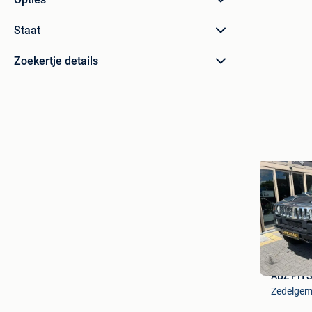
Staat
Zoekertje details
ABZ PIT
Zedelge