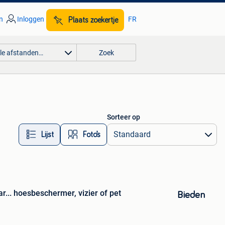
n
Inloggen
FR
Plaats zoekertje
lle afstanden…
Zoek
Sorteer op
Lijst
Foto’s
... hoesbeschermer, vizier of pet
Bieden