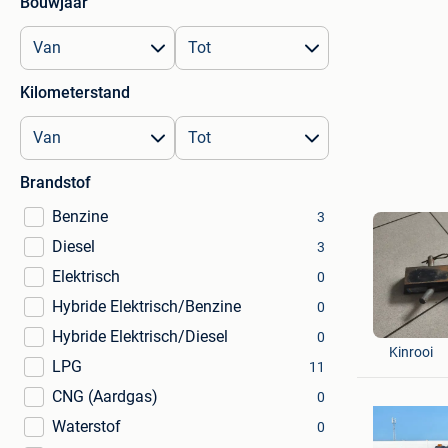
Bouwjaar
Kilometerstand
Brandstof
Benzine
3
Diesel
3
Elektrisch
0
Hybride Elektrisch/Benzine
0
Peter
Hybride Elektrisch/Diesel
0
Kinrooi
LPG
11
CNG (Aardgas)
0
Waterstof
0