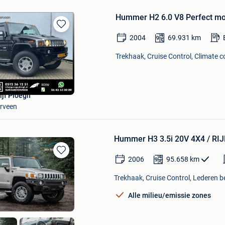
Hummer H2 6.0 V8 Perfect moo
Bewaren
2004
69.931
km
in
Mijn
Trekhaak, Cruise Control, Climate co
Favorieten
ijf Ploegh
erveen
Hummer H3 3.5i 20V 4X4 / RI
2006
95.658
km
Bewaren
in
Trekhaak, Cruise Control, Lederen be
Mijn
Favorieten
Alle milieu/emissie zones