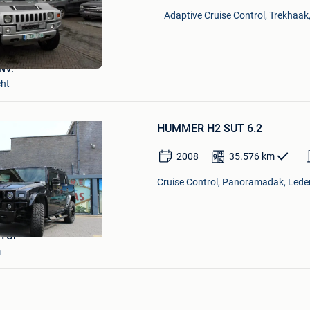
Mijn
Adaptive Cruise Control, Trekhaak,
Favorieten
NV.
cht
Bewaren
in
Mijn
HUMMER H2 SUT 6.2
Favorieten
2008
35.576
km
Cruise Control, Panoramadak, Leder
STOP
m