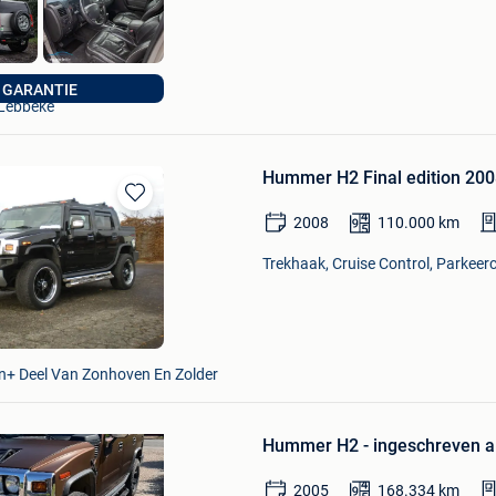
Auto's David
GARANTIE
Lebbeke
Hummer H2 Final edition 20
Bewaren
2008
110.000
km
in
Mijn
Trekhaak, Cruise Control, Parkeer
Favorieten
n+ Deel Van Zonhoven En Zolder
Bewaren
in
Hummer H2 - ingeschreven al
Mijn
Favorieten
2005
168.334
km