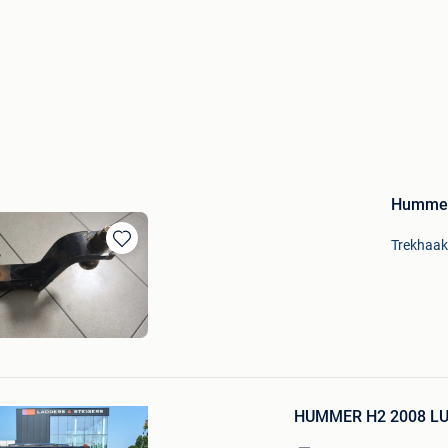
Hummer
Trekhaak
Bewaren
in
Mijn
Favorieten
Bewaren
in
HUMMER H2 2008 LU
Mijn
Favorieten