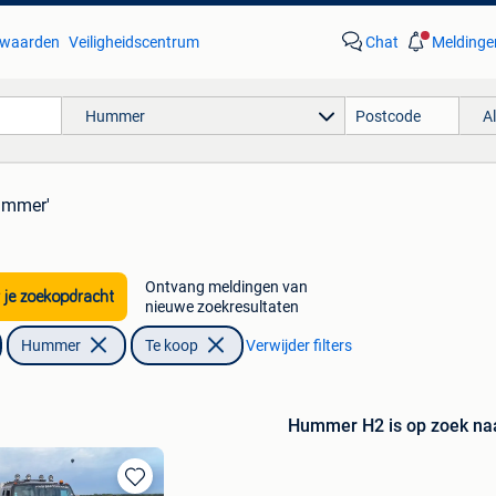
waarden
Veiligheidscentrum
Chat
Meldinge
Hummer
A
ummer'
Ontvang meldingen van
 je zoekopdracht
nieuwe zoekresultaten
Hummer
Te koop
Verwijder filters
Hummer H2 is op zoek naar