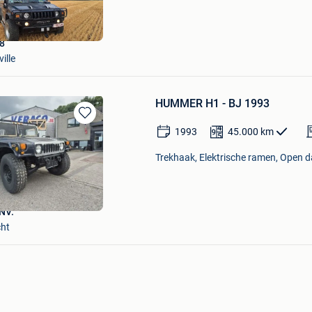
Bewaren
in
Mijn
Favorieten
8
ille
HUMMER H1 - BJ 1993
Bewaren
1993
45.000
km
in
Mijn
Trekhaak, Elektrische ramen, Open da
Favorieten
NV.
cht