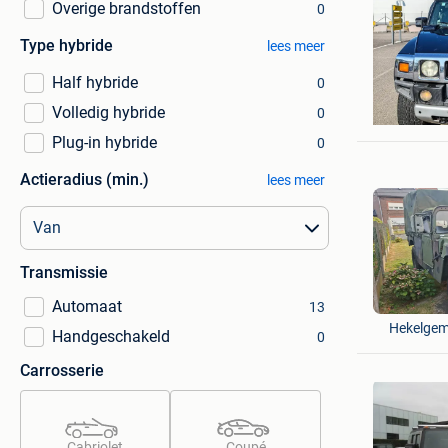
Overige brandstoffen
0
Type hybride
lees meer
Half hybride
0
mudassa
Volledig hybride
0
Brugge
Plug-in hybride
0
Actieradius (min.)
lees meer
Transmissie
Automaat
benson
13
Hekelge
Handgeschakeld
0
Carrosserie
Cabriolet
Coupé