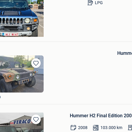
LPG
r
Humm
Bewaren
in
Mijn
Favorieten
m
Hummer H2 Final Edition 20
Bewaren
2008
103.000
km
in