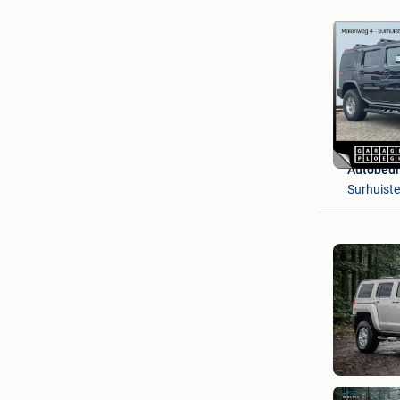
Autobedr
Surhuist