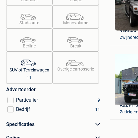
Stadsauto
Monovolume
VERACO 
Zwijndre
Berline
Break
Overige carrosserie
SUV of Terreinwagen
11
Adverteerder
Particulier
9
ABZ PIT
Bedrijf
11
Zedelge
Specificaties
Opties