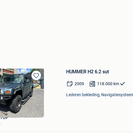
HUMMER H2 6.2 sut
Bewaren
2009
118.000
km
in
Mijn
Lederen bekleding, Navigatiesysteem
Favorieten
STOP
m