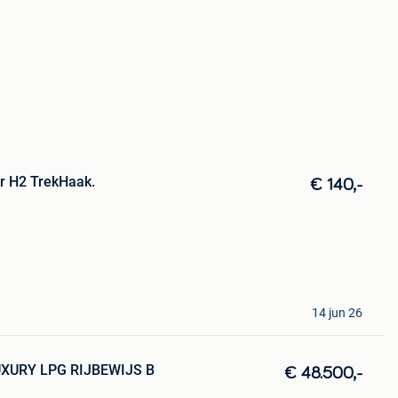
 H2 TrekHaak.
€ 140,-
14 jun 26
XURY LPG RIJBEWIJS B
€ 48.500,-