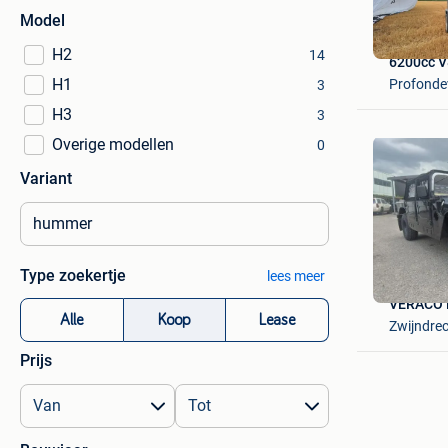
Model
H2
14
6200cc V
H1
Profondev
3
H3
3
Overige modellen
0
Variant
Type zoekertje
lees meer
VERACO 
Alle
Koop
Lease
Zwijndre
Prijs