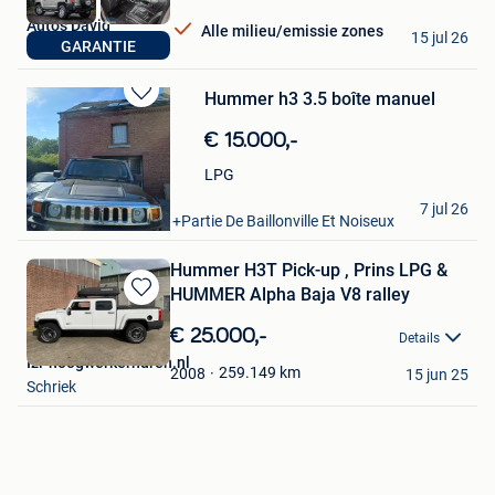
Auto's David
Alle milieu/emissie zones
15 jul 26
GARANTIE
Lebbeke
Hummer h3 3.5 boîte manuel
Bewaren
in
€ 15.000,-
Mijn
Favorieten
LPG
daniel
7 jul 26
Marche-En-Famenne +Partie De Baillonville Et Noiseux
Hummer H3T Pick-up , Prins LPG &
HUMMER Alpha Baja V8 ralley
Bewaren
in
€ 25.000,-
Details
Mijn
Izi-hoogwerkerhuren.nl
Favorieten
259.149
km
2008
15 jun 25
Schriek