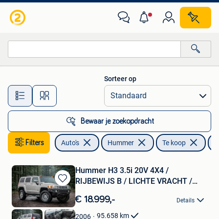
Hummer
Sorteer op
Alle afstanden…
Bewaar je zoekopdracht
Filters
Auto's
Hummer
Te koop
H
Hummer H3 3.5i 20V 4X4 /
RIJBEWIJS B / LICHTE VRACHT /
Bewaren
LPG
in
€ 18.999,-
Details
Mijn
Favorieten
95.658
km
2006