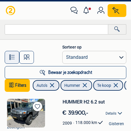
Hummer
Sorteer op
Alle afstanden…
Bewaar je zoekopdracht
Filters
Auto's
Hummer
Te koop
H
HUMMER H2 6.2 sut
Bewaren
€ 39.900,-
Details
in
ABZ PITSTOP
Mijn
118.000
km
2009
Gisteren
Zedelgem
Favorieten