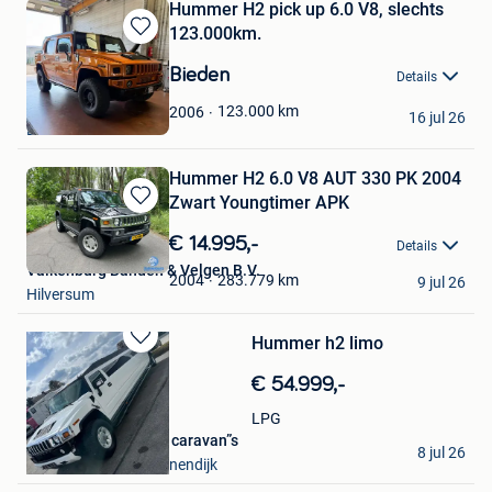
Hummer H2 pick up 6.0 V8, slechts
123.000km.
Bewaren
in
Bieden
Details
Mijn
Bjorn
Favorieten
123.000
km
2006
16 jul 26
Bilzen
Hummer H2 6.0 V8 AUT 330 PK 2004
Zwart Youngtimer APK
Bewaren
in
€ 14.995,-
Details
Mijn
Valkenburg Banden & Velgen B.V.
Favorieten
283.779
km
2004
9 jul 26
Hilversum
Hummer h2 limo
Bewaren
in
€ 54.999,-
Mijn
Favorieten
LPG
A.E.S motorhomes & caravan”s
8 jul 26
Aarschot + Deel Begijnendijk