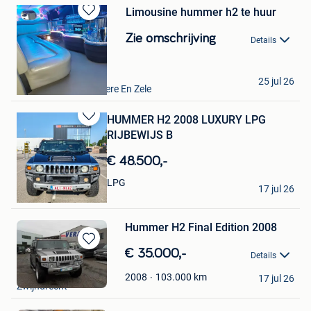
Limousine hummer h2 te huur
Bewaren
in
Zie omschrijving
Details
Mijn
Favorieten
Bi Rental
25 jul 26
Lokeren+Deel Overmere En Zele
HUMMER H2 2008 LUXURY LPG
Bewaren
RIJBEWIJS B
in
Mijn
€ 48.500,-
Favorieten
mudassar
LPG
17 jul 26
Brugge
Hummer H2 Final Edition 2008
Bewaren
€ 35.000,-
Details
in
VERACO NV.
Mijn
103.000
km
2008
17 jul 26
Zwijndrecht
Favorieten