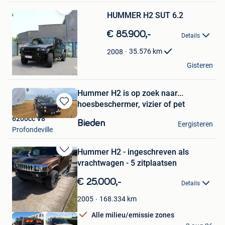
HUMMER H2 SUT 6.2
Bewaren
in
€ 85.900,-
Mijn
Details
Favorieten
35.576
km
2008
ABZ PITSTOP
Gisteren
Zedelgem
Hummer H2 is op zoek naar...
hoesbeschermer, vizier of pet
Bewaren
6200cc V8
in
Bieden
Eergisteren
Mijn
Profondeville
Favorieten
Hummer H2 - ingeschreven als
Bewaren
vrachtwagen - 5 zitplaatsen
in
Mijn
€ 25.000,-
Details
Favorieten
168.334
km
2005
Alle milieu/emissie zones
Piers