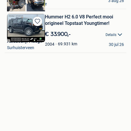
3 aug 26
Gistel+Deel Westkerke
Hummer H2 6.0 V8 Perfect mooi
origineel Topstaat Youngtimer!
Bewaren
in
€ 33.900,-
Details
Mijn
Autobedrijf Ploegh
Favorieten
69.931
km
2004
30 jul 26
Surhuisterveen