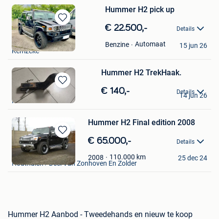
Hummer H2 pick up
Bewaren
€ 22.500,-
Details
in
Sanny
Mijn
Automaat
Benzine
15 jun 26
Kemzeke
Favorieten
Hummer H2 TrekHaak.
Bewaren
Peter
€ 140,-
Details
14 jun 26
in
Kinrooi
Mijn
Favorieten
Hummer H2 Final edition 2008
Bewaren
€ 65.000,-
Details
in
Marco
Mijn
110.000
km
2008
25 dec 24
Houthalen+ Deel Van Zonhoven En Zolder
Favorieten
Hummer H2 Aanbod - Tweedehands en nieuw te koop