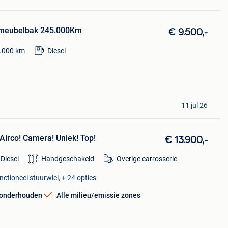
 meubelbak 245.000Km
€ 9.500,-
.000
km
Diesel
11 jul 26
 Airco! Camera! Uniek! Top!
€ 13.900,-
Diesel
Handgeschakeld
Overige carrosserie
ctioneel stuurwiel, + 24 opties
 onderhouden
Alle milieu/emissie zones