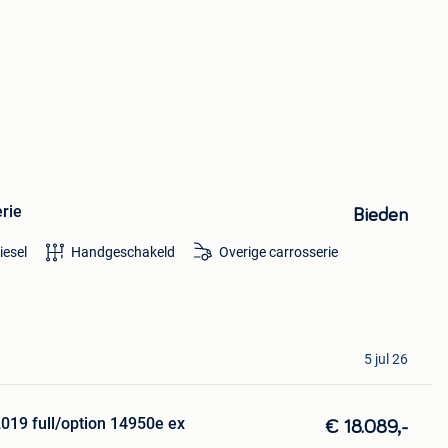
erie
Bieden
iesel
Handgeschakeld
Overige carrosserie
5 jul 26
019 full/option 14950e ex
€ 18.089,-