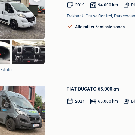
Bewaren
2019
94.000
km
Di
in
Mijn
Trekhaak, Cruise Control, Parkeercam
Favorieten
Alle milieu/emissie zones
Hans
eslinter
Bewaren
in
FIAT DUCATO 65.000km
Mijn
Favorieten
2024
65.000
km
Di