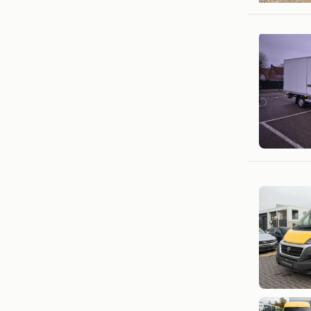
szx
Hasselt