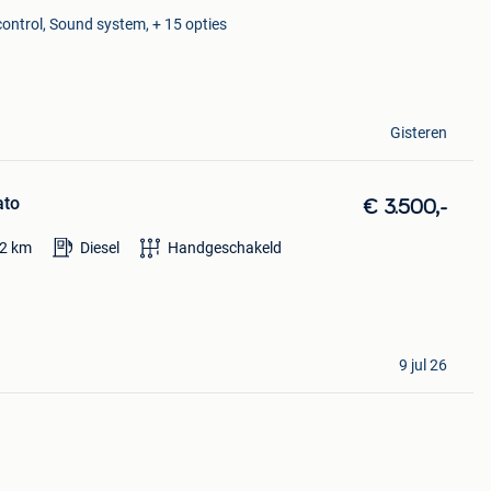
control, Sound system, + 15 opties
Gisteren
ato
€ 3.500,-
2
km
Diesel
Handgeschakeld
9 jul 26