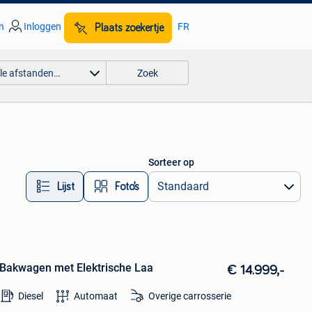
n
Inloggen
FR
Plaats zoekertje
lle afstanden…
Zoek
Sorteer op
Lijst
Foto’s
t Bakwagen met Elektrische Laa
€ 14.999,-
Diesel
Automaat
Overige carrosserie