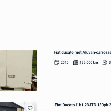
Bewaren
in
Fiat ducato met Aluvan-carross
Mijn
Favorieten
2010
135.000
km
D
chaefer-Rigaux
-Sous-Argenteau
Fiat Ducato l1h1 23JTD 130pk 2