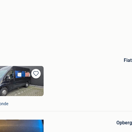
Fia
Bewaren
in
Mijn
Favorieten
onde
Bewaren
in
Opbergv
Mijn
Favorieten