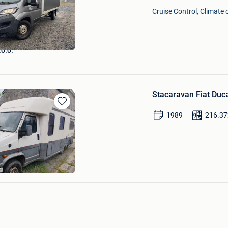
Mijn
Cruise Control, Climate 
Favorieten
.o.o.
Stacaravan Fiat Duc
Bewaren
1989
216.37
in
Mijn
Favorieten
ips
nlot