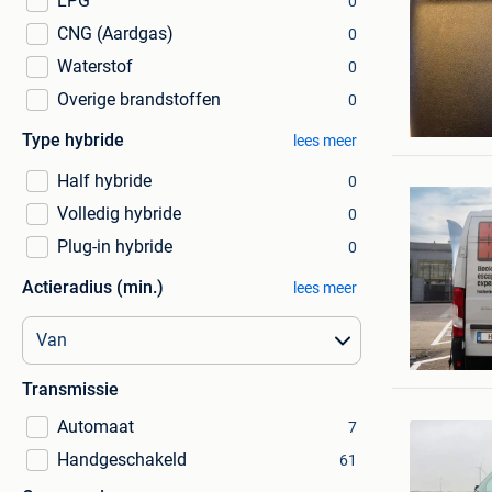
LPG
0
CNG (Aardgas)
0
Waterstof
0
Overige brandstoffen
0
Van de P
Kessel-L
Type hybride
lees meer
Half hybride
0
Volledig hybride
0
Plug-in hybride
0
Actieradius (min.)
lees meer
Hurae
Brussel
Transmissie
Automaat
7
Handgeschakeld
61