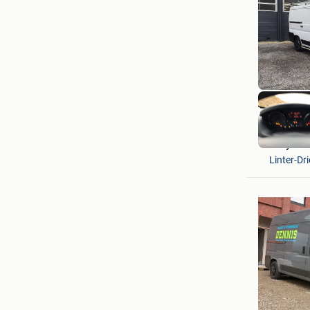
Sneyers 
Linter-Dri
Dennis
Ledegem