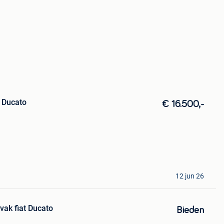
t Ducato
€ 16.500,-
12 jun 26
ak fiat Ducato
Bieden