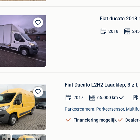
Fiat ducato 2018
Bewaren
2018
245
in
Mijn
Favorieten
Fiat Ducato L2H2 Laadklep, 3-zit,
2017
65.000
km
Bewaren
in
Parkeercamera, Parkeersensor, Multifun
Mijn
Favorieten
Financiering mogelijk
Dealer