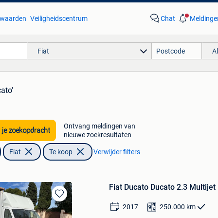
waarden
Veiligheidscentrum
Chat
Meldinge
Fiat
A
cato'
Ontvang meldingen van
 je zoekopdracht
nieuwe zoekresultaten
Fiat
Te koop
Verwijder filters
Fiat Ducato Ducato 2.3 Multije
Bewaren
2017
250.000
km
in