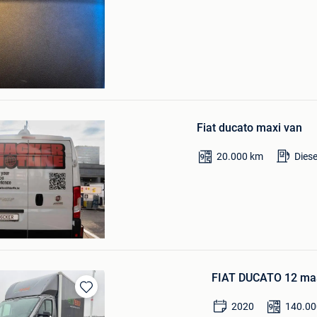
las Gunther
o
Bewaren
in
Mijn
Fiat ducato maxi van
Favorieten
20.000
km
Diese
FIAT DUCATO 12 m
Bewaren
2020
140.00
in