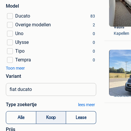
Model
Ducato
83
Overige modellen
2
Vabis
Uno
Kapellen
0
Ulysse
0
Tipo
0
Tempra
0
Toon meer
Variant
Albert
Mechelen
Type zoekertje
lees meer
Alle
Koop
Lease
Prijs