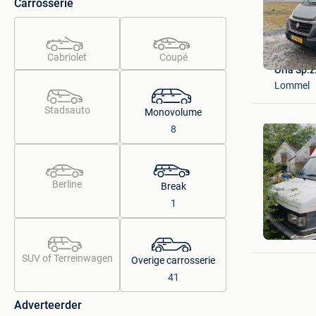
Carrosserie
Cabriolet
Coupé
Oria Sp.z
Lommel
Stadsauto
Monovolume
8
Berline
Break
1
Renaud S
Soheit-Ti
SUV of Terreinwagen
Overige carrosserie
41
Adverteerder