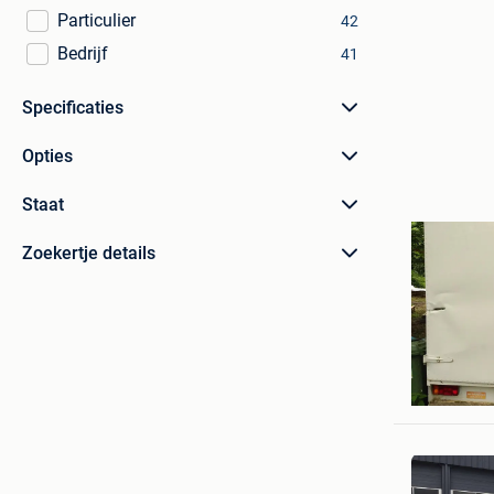
Particulier
42
Bedrijf
41
Specificaties
Opties
Staat
Zoekertje details
Soizig S
Hermalle