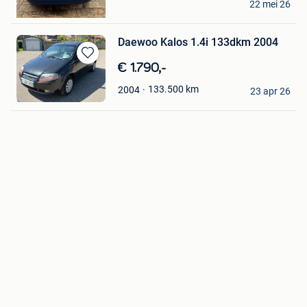
22 mei 26
ijmuiden
Daewoo Kalos 1.4i 133dkm 2004
Bewaren
€ 1.790,-
in
Dulda Emin
133.500
km
2004
Mijn
23 apr 26
Genk
Favorieten