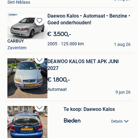
Sint-Niklaas
Daewoo Kalos • Automaat • Benzine •
Goed onderhouden!
Bewaren
in
€ 3.500,-
Mijn
CARBUY
Favorieten
125.000
km
2005
1 aug 26
Zaventem
DEAWOO KALOS MET APK JUNI
Bewaren
2027
in
Mijn
€ 1.800,-
Favorieten
Paula
Automaat
9 jun 26
Mol
Te koop: Daewoo Kalos
Bewaren
in
Bieden
Details
Mijn
Favorieten
Sebas