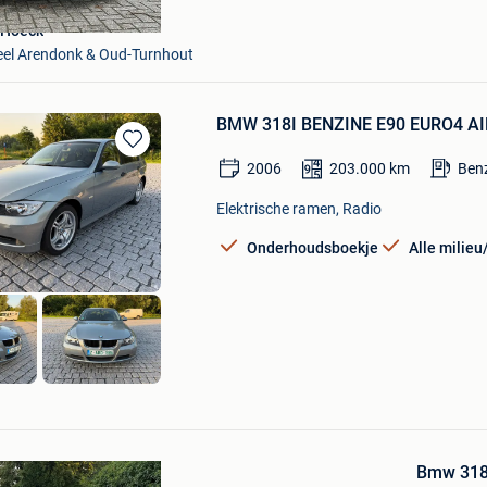
 Hoeck
Deel Arendonk & Oud-Turnhout
BMW 318I BENZINE E90 EURO4 A
Bewaren
2006
203.000
km
Ben
in
Mijn
Elektrische ramen, Radio
Favorieten
Onderhoudsboekje
Alle milie
s
Bewaren
in
Mijn
Favorieten
Bmw 318i