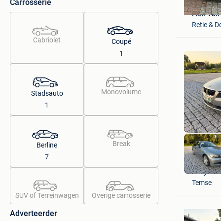
Carrosserie
Fien Van
Retie & 
Cabriolet
Coupé
1
Monovolume
Stadsauto
1
Break
Berline
7
Eddy car
Temse
SUV of Terreinwagen
Overige carrosserie
Adverteerder