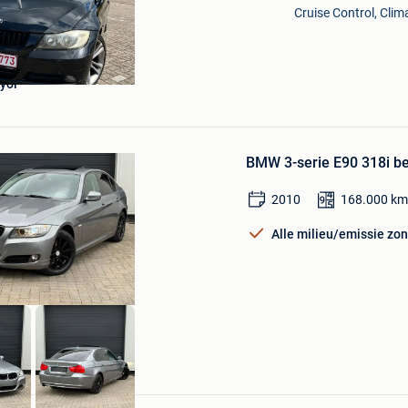
Cruise Control, Clim
yol
Bewaren
in
BMW 3-serie E90 318i be
Mijn
Favorieten
2010
168.000
km
Alle milieu/emissie zo
O