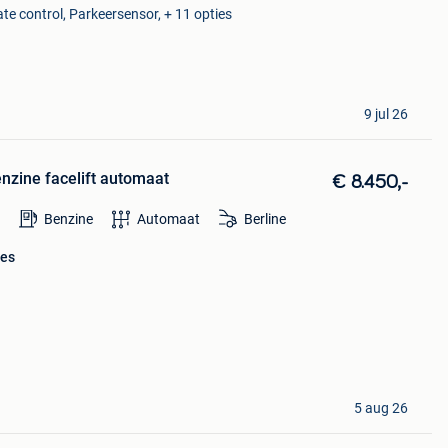
ate control, Parkeersensor, + 11 opties
9 jul 26
nzine facelift automaat
€ 8.450,-
Benzine
Automaat
Berline
nes
5 aug 26