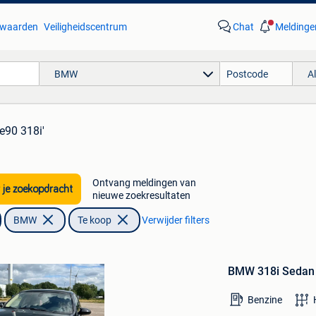
waarden
Veiligheidscentrum
Chat
Meldinge
BMW
A
e90 318i'
Ontvang meldingen van
 je zoekopdracht
nieuwe zoekresultaten
BMW
Te koop
Verwijder filters
Bewaren
in
BMW 318i Sedan (
Mijn
Favorieten
Benzine