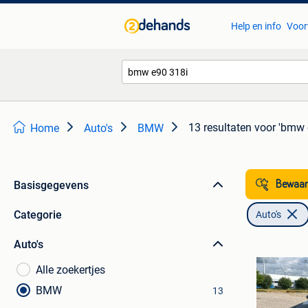
Help en info
Voor
13 resultaten
voor 'bmw 
Home
Auto's
BMW
Basisgegevens
Bewaar
Categorie
Auto's
Auto's
Alle zoekertjes
BMW
13