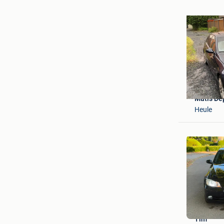
Matis De
Heule
Tim