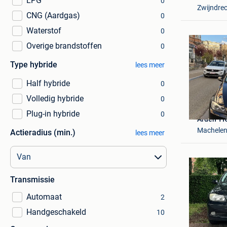
LPG
0
Zwijndre
CNG (Aardgas)
0
Waterstof
0
Overige brandstoffen
0
Type hybride
lees meer
Half hybride
0
Volledig hybride
0
Plug-in hybride
0
Arden YI
Machele
Actieradius (min.)
lees meer
Transmissie
Automaat
2
Handgeschakeld
10