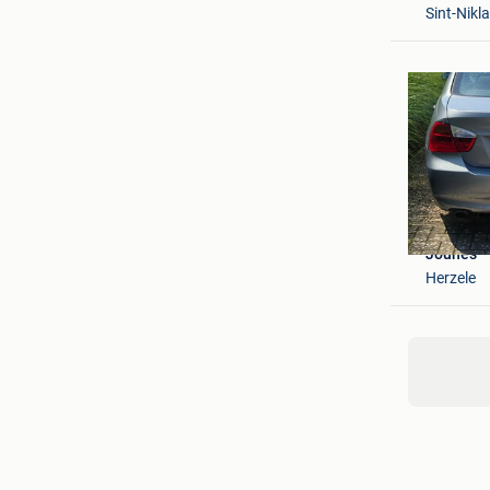
Sint-Nikl
Jounes
Herzele