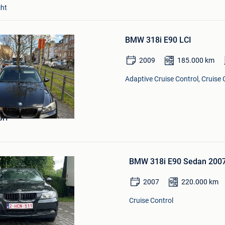
cht
Bewaren
in
BMW 318i E90 LCI
Mijn
Favorieten
2009
185.000
km
Adaptive Cruise Control, Cruise 
GIT
Bewaren
n
in
Mijn
Favorieten
BMW 318i E90 Sedan 2007
2007
220.000
km
Cruise Control