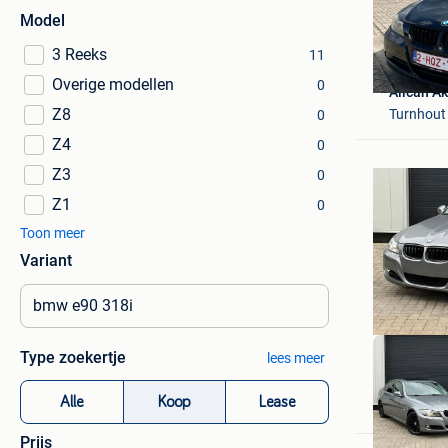
Model
3 Reeks
11
Overige modellen
0
Alican Ak
Z8
Turnhout
0
Z4
0
Z3
0
Z1
0
Toon meer
Variant
Type zoekertje
lees meer
RM AUT
Alle
Koop
Lease
Haacht
Prijs