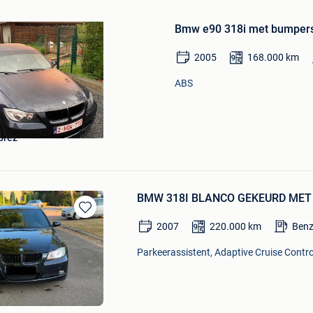
Bewaren
in
Bmw e90 318i met bumper
Mijn
Favorieten
2005
168.000
km
ABS
prez
BMW 318I BLANCO GEKEURD MET
Bewaren
2007
220.000
km
Benz
in
Mijn
Parkeerassistent, Adaptive Cruise Control
Favorieten
Bewaren
in
Mijn