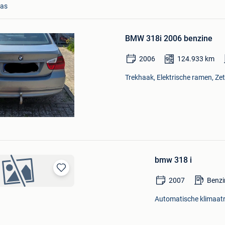
Favorieten
aas
BMW 318i 2006 benzine
2006
124.933
km
Trekhaak, Elektrische ramen, Ze
bmw 318 i
Bewaren
2007
Benzi
in
Mijn
Automatische klimaatr
Favorieten