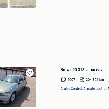
Bmw e90 318i airco navi
Bewaren
2007
204.821
km
in
Mijn
Cruise Control, Climate control,
Favorieten