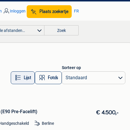
n
Inloggen
FR
Plaats zoekertje
lle afstanden…
Zoek
Sorteer op
Lijst
Foto’s
E90 Pre-Facelift)
€ 4.500,-
Handgeschakeld
Berline