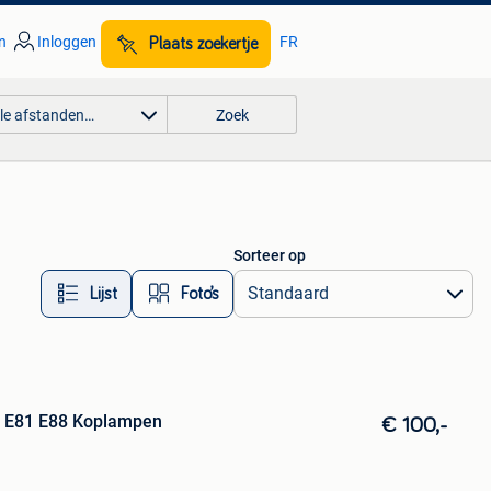
n
Inloggen
FR
Plaats zoekertje
lle afstanden…
Zoek
Sorteer op
Lijst
Foto’s
 E81 E88 Koplampen
€ 100,-