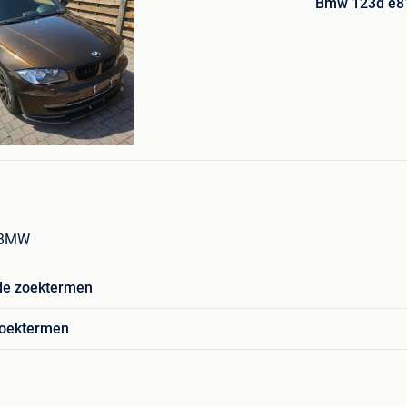
Bmw 123d e81
Mijn
Favorieten
an der Velden
 BMW
de zoektermen
zoektermen