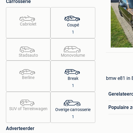
Carrosserie
Cabriolet
Coupé
1
Marnik v
Brecht
Stadsauto
Monovolume
Berline
bmw e81 in
Break
1
Gerelateer
Populaire 
SUV of Terreinwagen
Overige carrosserie
1
Adverteerder