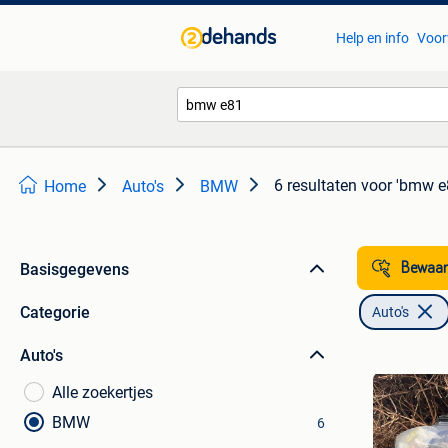
Help en info
Voor
6 resultaten
voor 'bmw e
Home
Auto's
BMW
Basisgegevens
Bewaar
Categorie
Auto's
Auto's
Alle zoekertjes
BMW
6