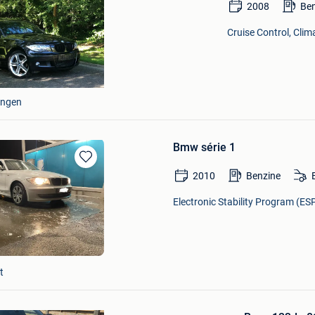
2008
Be
Cruise Control, Clim
ingen
Bmw série 1
Bewaren
2010
Benzine
in
Mijn
Electronic Stability Program (ESP
Favorieten
t
Bewaren
in