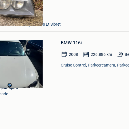
Mijn
Favorieten
 + Partie De Longchamps Et Sibret
Bewaren
in
BMW 116i
Mijn
Favorieten
2008
226.886
km
Be
Cruise Control, Parkeercamera, Parkee
put Bjorn
onde