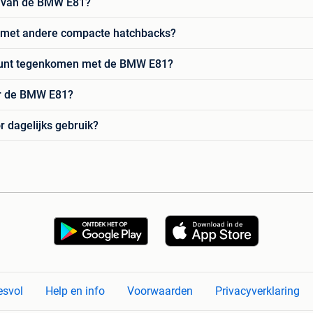
n van de BMW E81?
ng met andere compacte hatchbacks?
 kunt tegenkomen met de BMW E81?
or de BMW E81?
 dagelijks gebruik?
esvol
Help en info
Voorwaarden
Privacyverklaring