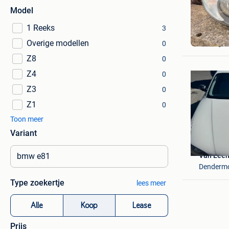
Model
1 Reeks
3
Ryan
Overige modellen
Bastogne
0
Z8
0
Z4
0
Z3
0
Z1
0
Toon meer
Variant
Van Leem
Denderm
Type zoekertje
lees meer
Alle
Koop
Lease
Prijs