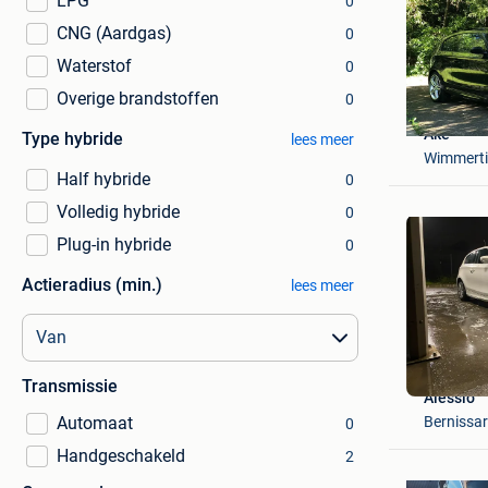
LPG
0
CNG (Aardgas)
0
Waterstof
0
Overige brandstoffen
0
Ake
Type hybride
lees meer
Wimmert
Half hybride
0
Volledig hybride
0
Plug-in hybride
0
Actieradius (min.)
lees meer
Transmissie
Alessio
Bernissar
Automaat
0
Handgeschakeld
2