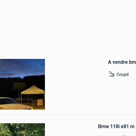
Bewaren
in
A vendre bm
Mijn
Favorieten
Coupé
artie De Wolkrange
Bewaren
in
Bmw 118i e81 m
Mijn
Favorieten