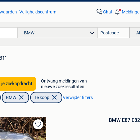
waarden
Veiligheidscentrum
Chat
Meldinge
BMW
A
81'
Ontvang meldingen van
 je zoekopdracht
nieuwe zoekresultaten
BMW
Te koop
Verwijder filters
BMW E87 E82
Bewaren
in