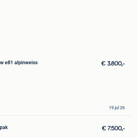
w e81 alpinweiss
€ 3.800,-
19 jul 26
 pak
€ 7.500,-