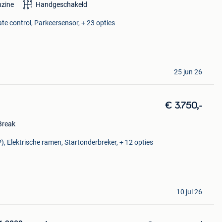
nzine
Handgeschakeld
ate control, Parkeersensor, + 23 opties
25 jun 26
€ 3.750,-
Break
), Elektrische ramen, Startonderbreker, + 12 opties
10 jul 26