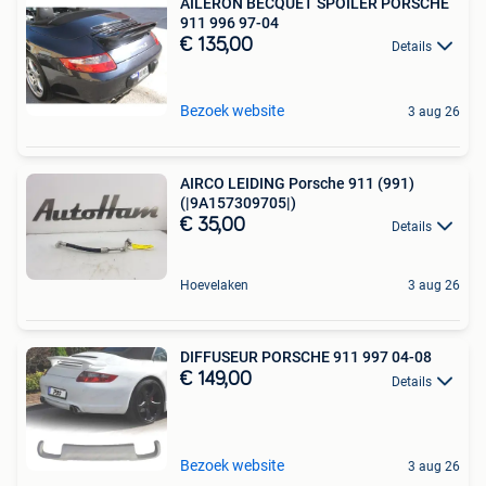
AILERON BECQUET SPOILER PORSCHE
911 996 97-04
€ 135,00
Details
Bezoek website
3 aug 26
AIRCO LEIDING Porsche 911 (991)
(|9A157309705|)
€ 35,00
Details
Hoevelaken
3 aug 26
DIFFUSEUR PORSCHE 911 997 04-08
€ 149,00
Details
Bezoek website
3 aug 26