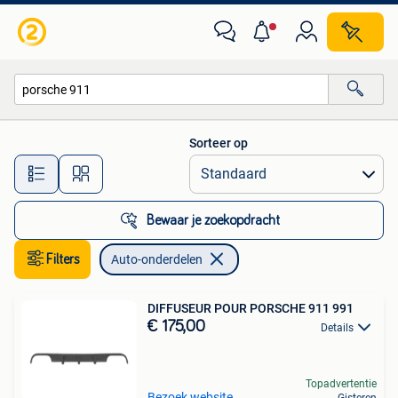
Auto-onderdelen
Sorteer op
Alle afstanden…
Bewaar je zoekopdracht
Filters
Auto-onderdelen
DIFFUSEUR POUR PORSCHE 911 991
€ 175,00
Details
Topadvertentie
Bezoek website
Gisteren