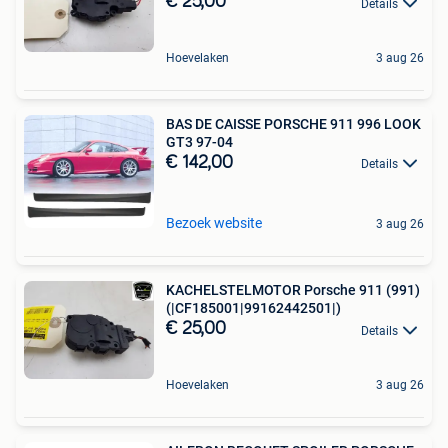
€ 25,00
Details
Hoevelaken
3 aug 26
BAS DE CAISSE PORSCHE 911 996 LOOK
GT3 97-04
€ 142,00
Details
Bezoek website
3 aug 26
KACHELSTELMOTOR Porsche 911 (991)
(|CF185001|99162442501|)
€ 25,00
Details
Hoevelaken
3 aug 26