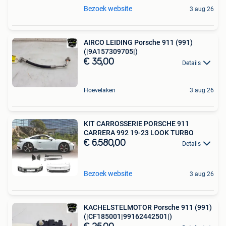
Bezoek website
3 aug 26
AIRCO LEIDING Porsche 911 (991)
(|9A157309705|)
€ 35,00
Details
Hoevelaken
3 aug 26
KIT CARROSSERIE PORSCHE 911
CARRERA 992 19-23 LOOK TURBO
€ 6.580,00
Details
Bezoek website
3 aug 26
KACHELSTELMOTOR Porsche 911 (991)
(|CF185001|99162442501|)