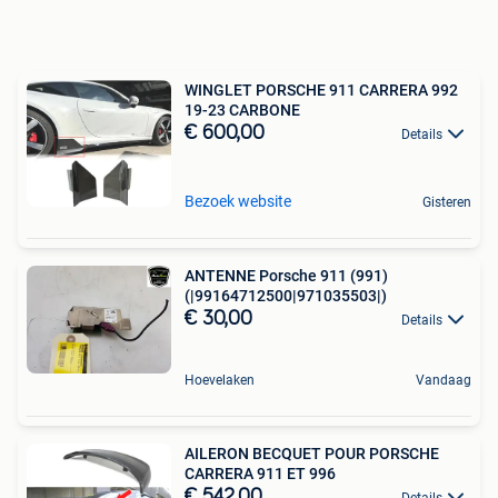
WINGLET PORSCHE 911 CARRERA 992
19-23 CARBONE
€ 600,00
Details
Bezoek website
Gisteren
ANTENNE Porsche 911 (991)
(|99164712500|971035503|)
€ 30,00
Details
Hoevelaken
Vandaag
AILERON BECQUET POUR PORSCHE
CARRERA 911 ET 996
€ 542,00
Details