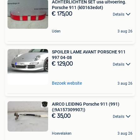
ACHTERLICHTEN SET usa uitvoering.
Porsche 911 (kl0163edot)
€ 175,00
Details
Uden
3 aug 26
SPOILER LAME AVANT PORSCHE 911
997 04-08
€ 129,00
Details
Bezoek website
3 aug 26
AIRCO LEIDING Porsche 911 (991)
(|9A157309907|)
€ 35,00
Details
Hoevelaken
3 aug 26