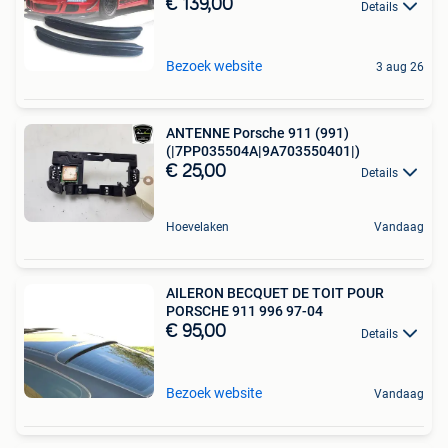
€ 139,00
Details
Bezoek website
3 aug 26
ANTENNE Porsche 911 (991)
(|7PP035504A|9A703550401|)
€ 25,00
Details
Hoevelaken
Vandaag
AILERON BECQUET DE TOIT POUR
PORSCHE 911 996 97-04
€ 95,00
Details
Bezoek website
Vandaag