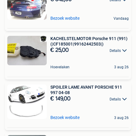
Bezoek website
Vandaag
KACHELSTELMOTOR Porsche 911 (991)
(|CF185001|99162442503|)
€ 25,00
Details
Hoevelaken
3 aug 26
SPOILER LAME AVANT PORSCHE 911
997 04-08
€ 149,00
Details
Bezoek website
3 aug 26