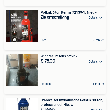
Potkrik 6 ton Itemnr 72139-1. Nieuw.
Zie omschrijving
Details
Bree
6 feb 22
Winntec 12 tons potkrik
€ 75,00
Details
Hasselt
11 mei 26
Stahlkaiser hydraulische Potkrik 30 Ton,
professioneel.Nieuw
€ 69,95
Details