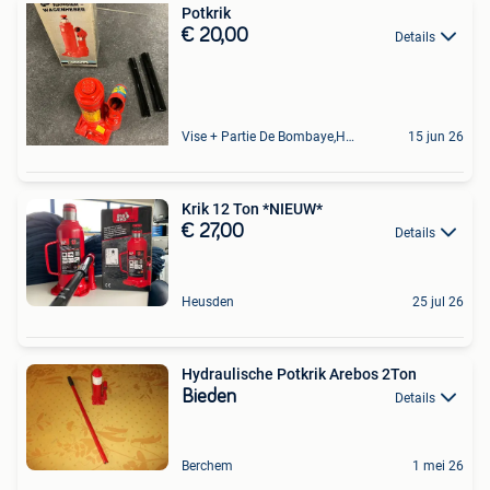
Potkrik
€ 20,00
Details
Vise + Partie De Bombaye,Hac- Court, Hermalle-Ss-Argenteau
15 jun 26
Krik 12 Ton *NIEUW*
€ 27,00
Details
Heusden
25 jul 26
Hydraulische Potkrik Arebos 2Ton
Bieden
Details
Berchem
1 mei 26