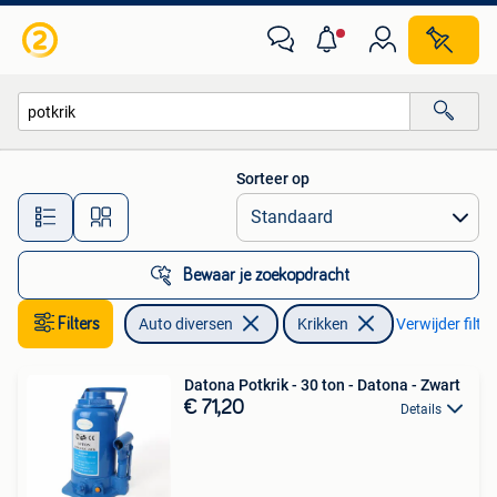
Krikken
Sorteer op
Alle afstanden…
Bewaar je zoekopdracht
Filters
Auto diversen
Krikken
Verwijder filter
Datona Potkrik - 30 ton - Datona - Zwart
€ 71,20
Details