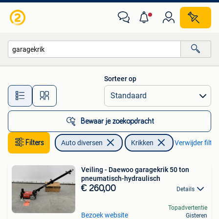
Krikken
Sorteer op
Alle afstanden…
Bewaar je zoekopdracht
Filters
Auto diversen
Krikken
Verwijder filter
Veiling - Daewoo garagekrik 50 ton
pneumatisch-hydraulisch
€ 260,00
Details
Topadvertentie
Bezoek website
Gisteren