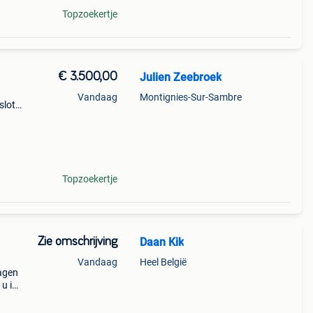
Topzoekertje
€ 3.500,00
Julien Zeebroek
Vandaag
Montignies-Sur-Sambre
slot
ng in
-aa
Topzoekertje
Zie omschrijving
Daan Kik
Vandaag
Heel België
agen
 u in
 en
are