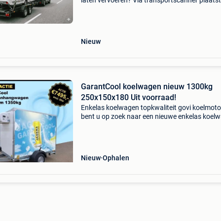
laten vervoeren? Via transportscanner plaatst
enkele minuten gratis een transportaanvraag
ontvangt u vrijblijvend offertes van betrouwb
trans
Nieuw
GarantCool koelwagen nieuw 1300kg
250x150x180 Uit voorraad!
Enkelas koelwagen topkwaliteit govi koelmoto
bent u op zoek naar een nieuwe enkelas koel
van hoge kwaliteit tegen een scherpe prijs? J
aanhangwagens breidt het assortiment uit me
profe
Nieuw
Ophalen