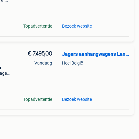
 u in
 en
are
Topadvertentie
Bezoek website
€ 7.495,00
Jagers aanhangwagens Landgraaf
Vandaag
Heel België
r
wagen
agers
t een
Topadvertentie
Bezoek website