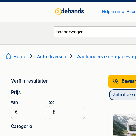
Help en info
Voor
Home
Auto diversen
Aanhangers en Bagagewag
Verfijn resultaten
Bewaar
Prijs
Auto divers
van
tot
€
€
Categorie