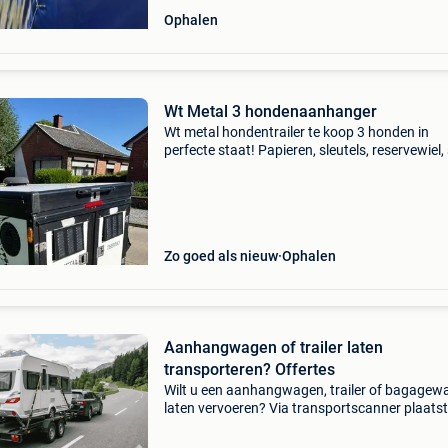
Ophalen
Wt Metal 3 hondenaanhanger
Wt metal hondentrailer te koop 3 honden in
perfecte staat! Papieren, sleutels, reservewiel, 
op de trekhaak aanwezig... Ventilatie, verlichti
elke doos, verlichting in het opbergvak en 12v
Zo goed als nieuw
Ophalen
Aanhangwagen of trailer laten
transporteren? Offertes
Wilt u een aanhangwagen, trailer of bagagew
laten vervoeren? Via transportscanner plaatst
enkele minuten gratis een transportaanvraag
ontvangt u vrijblijvend offertes van betrouwb