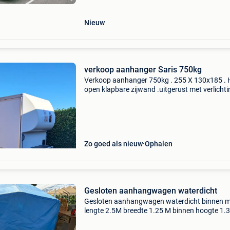
trans
Nieuw
verkoop aanhanger Saris 750kg
Verkoop aanhanger 750kg . 255 X 130x185 . 
open klapbare zijwand .uitgerust met verlichti
stopcontact. Voorzien van windscherm links 
rechts. In perfecte staat. Op belachelijke bied
w
Zo goed als nieuw
Ophalen
Gesloten aanhangwagen waterdicht
Gesloten aanhangwagen waterdicht binnen 
lengte 2.5M breedte 1.25 M binnen hoogte 1.
werkende verlichting in algemene goede staat
polige stekker verval 13 polig aanwezig