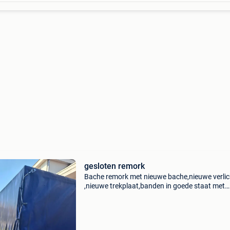
gesloten remork
Bache remork met nieuwe bache,nieuwe verlic
,nieuwe trekplaat,banden in goede staat met
reservewiel. 750 Kg,1.50Br 1.50H,2,50l