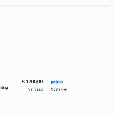
€ 1.200,00
patrick
hting
Vandaag
Oostakker