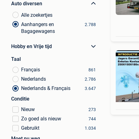
Auto diversen
Alle zoekertjes
Aanhangers en
2.788
Bagagewagens
Hobby en Vrije tijd
Taal
Français
861
Nederlands
2.786
Nederlands & Français
3.647
Conditie
Nieuw
273
Zo goed als nieuw
744
Gebruikt
1.034
Moet nu weg