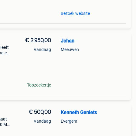
Bezoek website
€ 2.950,00
Johan
Heeft
Vandaag
Meeuwen
ng en
en
ingen
Topzoekertje
€ 500,00
Kenneth Geniets
maat
Vandaag
Evergem
30 M
 7