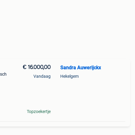
€ 16.000,00
Sandra Auwerijckx
isch
Vandaag
Hekelgem
Topzoekertje