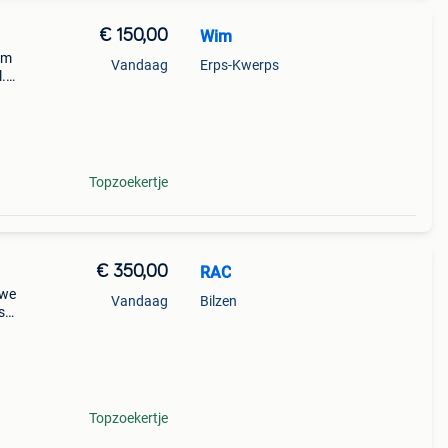
€ 150,00
Wim
2m
Vandaag
Erps-Kwerps
.
Topzoekertje
€ 350,00
RAC
uwe
Vandaag
Bilzen
s
Topzoekertje