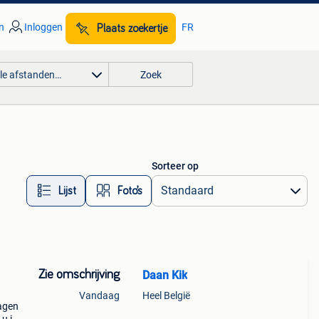
n
Inloggen
FR
Plaats zoekertje
lle afstanden…
Zoek
Sorteer op
Lijst
Foto’s
Zie omschrijving
Daan Kik
Vandaag
Heel België
agen