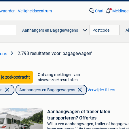
waarden
Veiligheidscentrum
Chat
Meldinge
Aanhangers en Bagagewagens
A
2.793 resultaten
voor 'bagagewagen'
ens
Ontvang meldingen van
 je zoekopdracht
nieuwe zoekresultaten
en
Aanhangers en Bagagewagens
Verwijder filters
Aanhangwagen of trailer laten
transporteren? Offertes
Wilt u een aanhangwagen, trailer of bagagew