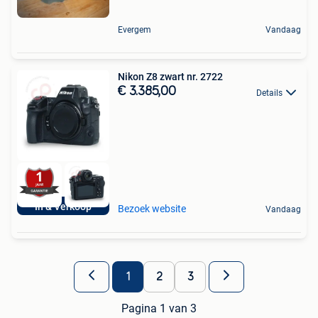
Evergem
Vandaag
Nikon Z8 zwart nr. 2722
€ 3.385,00
Details
In & Verkoop
Bezoek website
Vandaag
1
2
3
Pagina 1 van 3