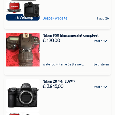
In & Verkoop
Bezoek website
1 aug 26
Nikon F50 filmcamerakit compleet
€ 120,00
Details
Waterloo + Partie De Braine-L'Alleud, De Ohain
Eergisteren
Nikon Z8 **NIEUW**
€ 3.945,00
Details