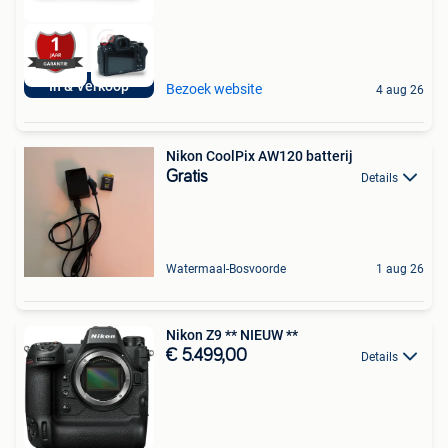
In & Verkoop
Bezoek website
4 aug 26
Nikon CoolPix AW120 batterij
Gratis
Details
Watermaal-Bosvoorde
1 aug 26
Nikon Z9 ** NIEUW **
€ 5.499,00
Details