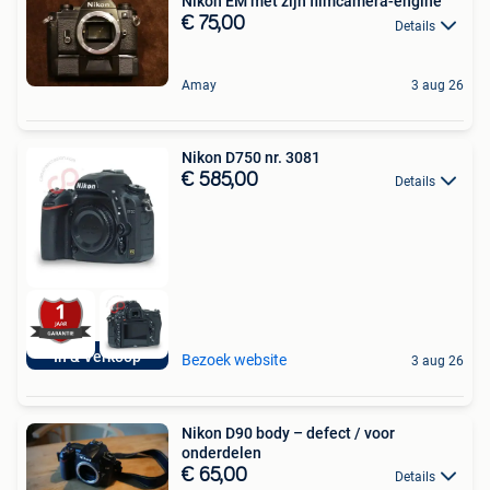
Nikon EM met zijn filmcamera-engine
€ 75,00
Details
Amay
3 aug 26
Nikon D750 nr. 3081
€ 585,00
Details
In & Verkoop
Bezoek website
3 aug 26
Nikon D90 body – defect / voor
onderdelen
€ 65,00
Details