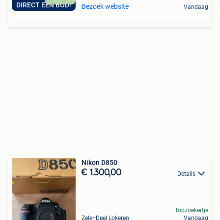
DIRECT EEN BOD!
Bezoek website
Vandaag
Nikon D850
€ 1.300,00
Details
Topzoekertje
Zele+Deel Lokeren
Vandaag