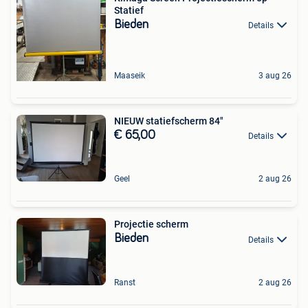
Statief
Bieden
Details
Maaseik
3 aug 26
NIEUW statiefscherm 84"
€ 65,00
Details
Geel
2 aug 26
Projectie scherm
Bieden
Details
Ranst
2 aug 26