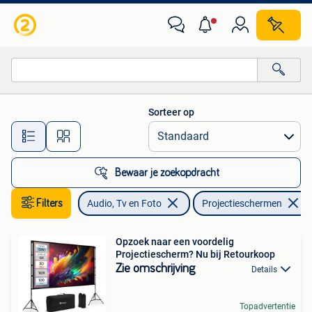
Projectieschermen
Sorteer op
Alle afstanden…
Bewaar je zoekopdracht
Filters
Audio, Tv en Foto
Projectieschermen
Opzoek naar een voordelig
Projectiescherm? Nu bij Retourkoop
Zie omschrijving
Details
Topadvertentie