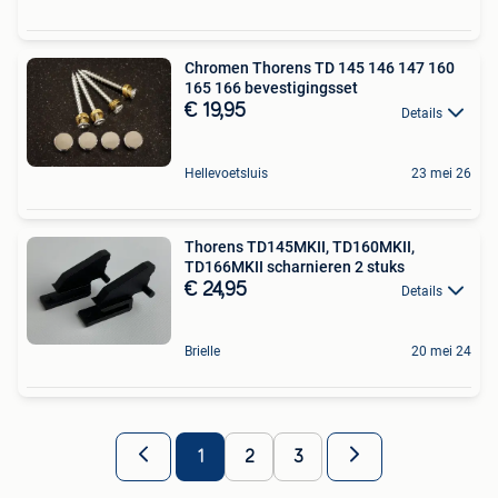
Chromen Thorens TD 145 146 147 160
165 166 bevestigingsset
€ 19,95
Details
Hellevoetsluis
23 mei 26
Thorens TD145MKII, TD160MKII,
TD166MKII scharnieren 2 stuks
€ 24,95
Details
Brielle
20 mei 24
1
2
3