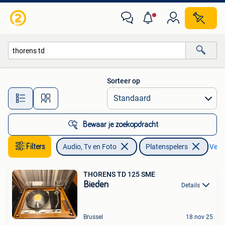
Platenspelers
Sorteer op
Alle afstanden…
Bewaar je zoekopdracht
Filters
Audio, Tv en Foto
Platenspelers
Verwi
THORENS TD 125 SME
Bieden
Details
Brussel
18 nov 25