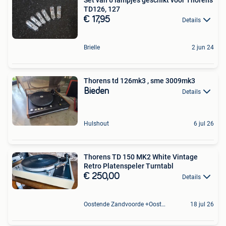
TD126, 127
€ 17,95
Details
Brielle
2 jun 24
Thorens td 126mk3 , sme 3009mk3
Bieden
Details
Hulshout
6 jul 26
Thorens TD 150 MK2 White Vintage
Retro Platenspeler Turntabl
€ 250,00
Details
Oostende Zandvoorde +Oostende
18 jul 26