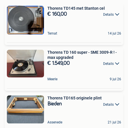
Thorens TD145 met Stanton cel
€ 160,00
Details
Ternat
14 jul 26
Thorens TD 160 super - SME 3009-R ! -
max upgraded
€ 1.549,00
Details
Meerle
9 jul 26
Thorens TD165 originele plint
Bieden
Details
Assenede
21 jul 26