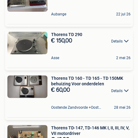
Aubange
22 jul 26
Thorens TD 290
€ 150,00
Details
Asse
2 mei 26
Thorens TD 160 - TD 165 - TD 150MK
behuizing Voor onderdelen
€ 60,00
Details
Oostende Zandvoorde +Oostende
28 mei 26
Thorens TD-147, TD-146 MK I, II, III, IV, V,
VII motordriver