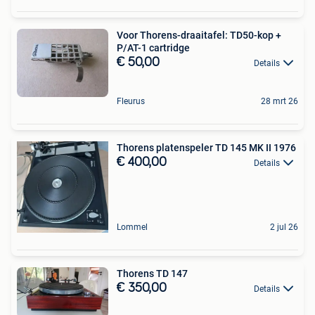
Voor Thorens-draaitafel: TD50-kop +
P/AT-1 cartridge
€ 50,00
Details
Fleurus
28 mrt 26
Thorens platenspeler TD 145 MK II 1976
€ 400,00
Details
Lommel
2 jul 26
Thorens TD 147
€ 350,00
Details