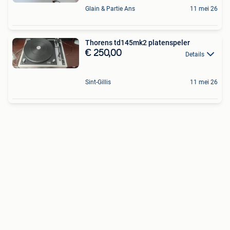
Glain & Partie Ans
11 mei 26
Thorens td145mk2 platenspeler
€ 250,00
Details
Sint-Gillis
11 mei 26