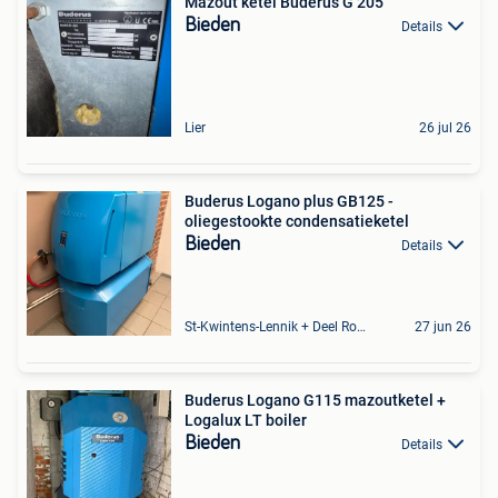
Mazout ketel Buderus G 205
Bieden
Details
Lier
26 jul 26
Buderus Logano plus GB125 -
oliegestookte condensatieketel
Bieden
Details
St-Kwintens-Lennik + Deel Roosdaal
27 jun 26
Buderus Logano G115 mazoutketel +
Logalux LT boiler
Bieden
Details