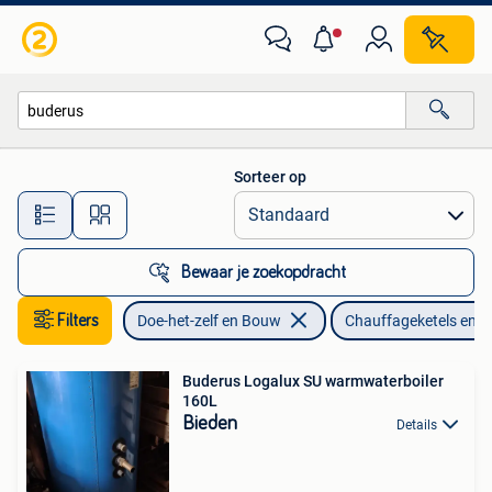
Chauffageketels en Boilers
Sorteer op
Alle afstanden…
Bewaar je zoekopdracht
Filters
Doe-het-zelf en Bouw
Chauffageketels en Bo
Buderus Logalux SU warmwaterboiler
160L
Bieden
Details