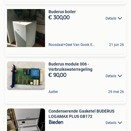
Buderus boiler
€ 300,00
Details
Roosdaal+Deel Van Gooik En Sint-Kwintens-Lennik
21 jun 26
Buderus module 006 -
Verbruikswaterregeling
€ 90,00
Details
Aalter
29 mei 26
Condenserende Gasketel BUDERUS
LOGAMAX PLUS GB172
Bieden
Details