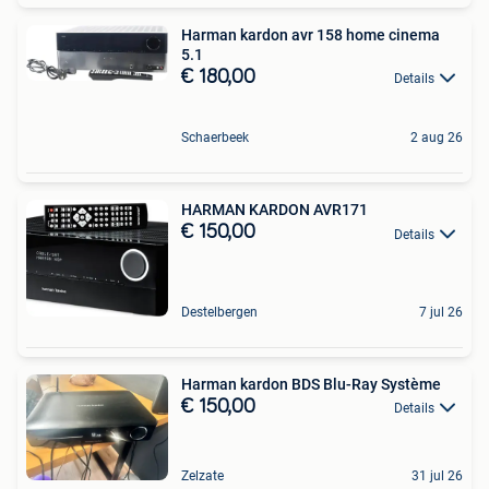
Harman kardon avr 158 home cinema
5.1
€ 180,00
Details
Schaerbeek
2 aug 26
HARMAN KARDON AVR171
€ 150,00
Details
Destelbergen
7 jul 26
Harman kardon BDS Blu-Ray Système
€ 150,00
Details
Zelzate
31 jul 26