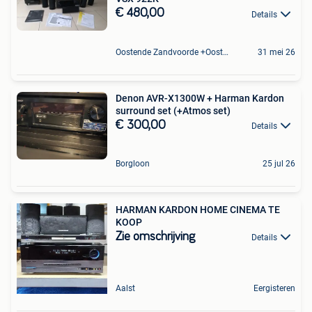
€ 480,00
Details
Oostende Zandvoorde +Oostende
31 mei 26
Denon AVR-X1300W + Harman Kardon
surround set (+Atmos set)
€ 300,00
Details
Borgloon
25 jul 26
HARMAN KARDON HOME CINEMA TE
KOOP
Zie omschrijving
Details
Aalst
Eergisteren