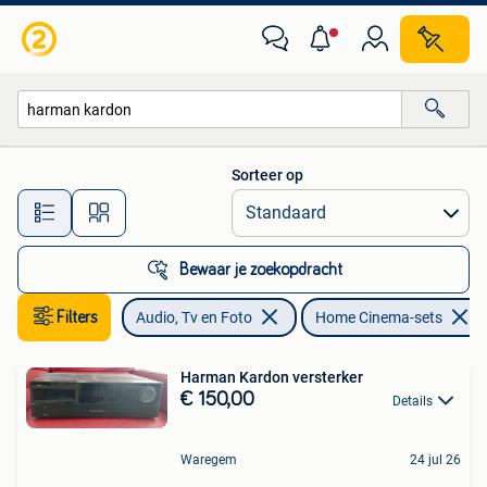
Home Cinema-sets
Sorteer op
Alle afstanden…
Bewaar je zoekopdracht
Filters
Audio, Tv en Foto
Home Cinema-sets
Harman Kardon versterker
€ 150,00
Details
Waregem
24 jul 26