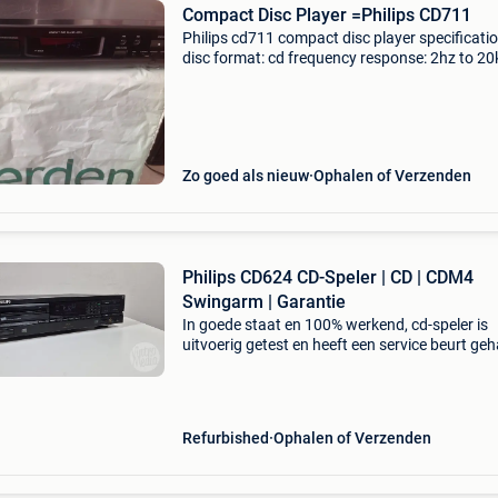
Compact Disc Player =Philips CD711
Philips cd711 compact disc player specificati
disc format: cd frequency response: 2hz to 2
dynamic range: 90db signal to noise ratio: 90
channel separation: 90db total harmonic disto
0.
Zo goed als nieuw
Ophalen of Verzenden
Philips CD624 CD-Speler | CD | CDM4
Swingarm | Garantie
In goede staat en 100% werkend, cd-speler is
uitvoerig getest en heeft een service beurt geh
laser reiniging, nieuwe snaar en externe reinigi
Heeft groot onderhoud gehad waarbij diverse
conde
Refurbished
Ophalen of Verzenden