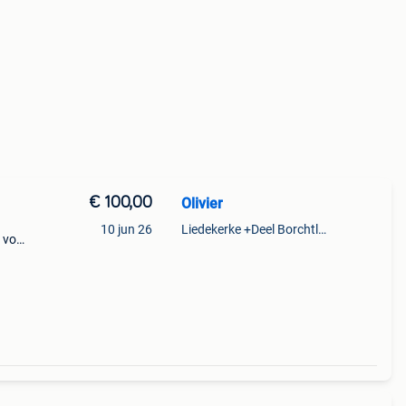
€ 100,00
Olivier
10 jun 26
Liedekerke +Deel Borchtlombeek
 voor
 471.