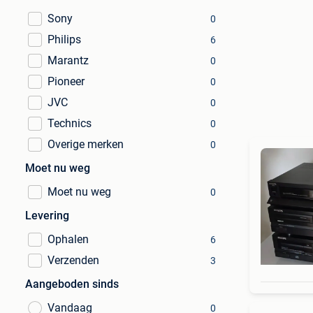
Sony
0
Philips
6
Marantz
0
Pioneer
0
JVC
0
Technics
0
Overige merken
0
Moet nu weg
Moet nu weg
0
Levering
Ophalen
6
Verzenden
3
Aangeboden sinds
Vandaag
0