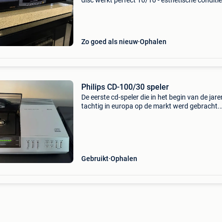
disc werkt perfect 10/10 - esthetische conditie
9,9/10 (10/10 display) uitgave van de collecti
rookvrije omgeving specificaties: disc format: 
frequen
Zo goed als nieuw
Ophalen
Philips CD-100/30 speler
De eerste cd-speler die in het begin van de jare
tachtig in europa op de markt werd gebracht.
Apparaat in goede staat, enkel een krasje aan
kant en wat gebruikssporen. Het is volledig he
(voll
Gebruikt
Ophalen