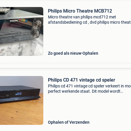
Philips Micro Theatre MCB712
Micro theatre van philips mcd712 met
afstandsbediening cd , dvd philips micro theat
mcd712, een compact dvd-microsysteem. Dit
systeem is ontworpen om een bioscoopervarin
huis te bieden met een t
Zo goed als nieuw
Ophalen
Philips CD 471 vintage cd speler
Philips cd 471 vintage cd speler verkeert in mo
perfect werkende staat. Dit model wordt
merendeels aangeboden in de zilverkleurige ve
De zwarte versie is zeldzamer! Specs. Disc for
cd digi
Ophalen of Verzenden