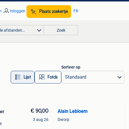
n
Inloggen
FR
Plaats zoekertje
lle afstanden…
Zoek
Sorteer op
Lijst
Foto’s
€ 90,00
Alain Lebloem
er
3 aug 26
Dworp
t