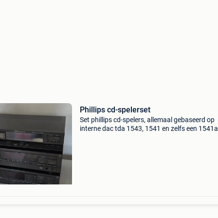
Phillips cd-spelerset
Set phillips cd-spelers, allemaal gebaseerd op
interne dac tda 1543, 1541 en zelfs een 1541a
de 630. Het gaat over een 614, een 630 en een
Ze werken alle 3 maar de 471 doet het soms
moeilijk