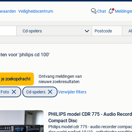
waarden
Veiligheidscentrum
Chat
Meldinge
Cd-spelers
A
aten
voor 'philips cd 100'
Ontvang meldingen van
 je zoekopdracht
nieuwe zoekresultaten
 Foto
Cd-spelers
Verwijder filters
PHILIPS model CDR 775 - Audio Record
Compact Disc
Philips model cdr 775 - audio recorder compac