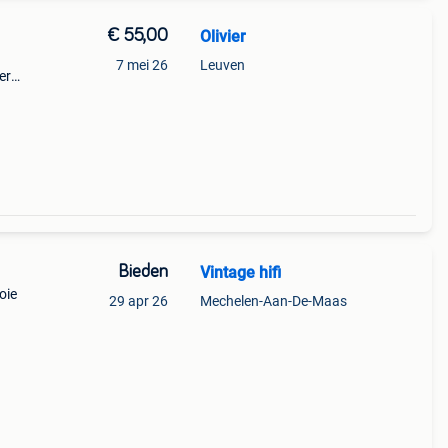
€ 55,00
Olivier
7 mei 26
Leuven
er
g in
Bieden
Vintage hifi
oie
29 apr 26
Mechelen-Aan-De-Maas
rsie!
mat: