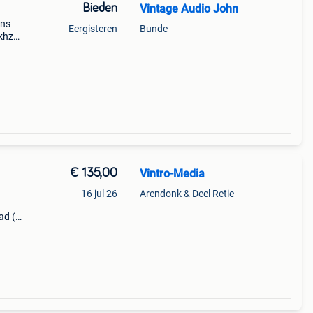
Bieden
Vintage Audio John
ons
Eergisteren
Bunde
0khz
db
rtion:
€ 135,00
Vintro-Media
16 jul 26
Arendonk & Deel Retie
ad (
ng ).