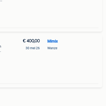
e
cd
€ 400,00
Mimix
n
30 mei 26
Wanze
 1
rzien