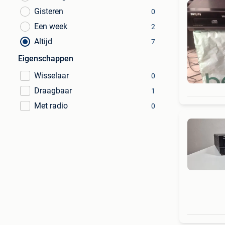
Gisteren
0
Een week
2
Altijd
7
Eigenschappen
Wisselaar
0
Draagbaar
1
Met radio
0