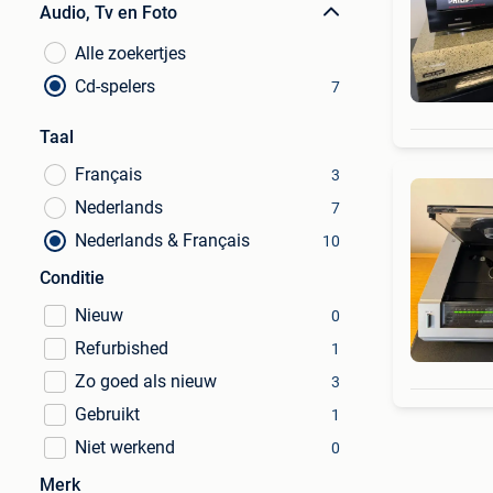
Audio, Tv en Foto
Alle zoekertjes
Cd-spelers
7
Taal
Français
3
Nederlands
7
Nederlands & Français
10
Conditie
Nieuw
0
Refurbished
1
Zo goed als nieuw
3
Gebruikt
1
Niet werkend
0
Merk