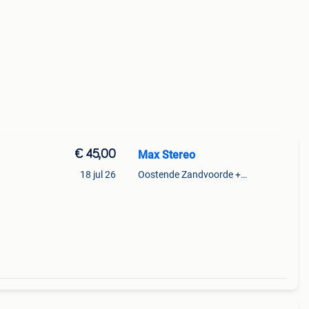
€ 45,00
Max Stereo
18 jul 26
Oostende Zandvoorde +Oostende