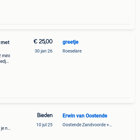
€ 25,00
greetje
 met
30 jan 26
Roeselare
2 mini
iedjes
Bieden
Erwin van Oostende
10 jul 25
Oostende Zandvoorde +Oostende
 je nu
 van