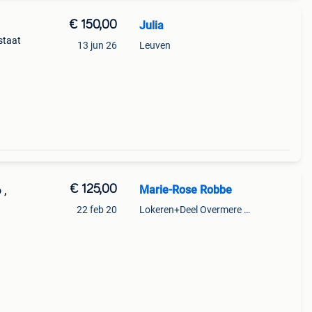
€ 150,00
Julia
staat
13 jun 26
Leuven
€ 125,00
Marie-Rose Robbe
 ,
22 feb 20
Lokeren+Deel Overmere En Zele