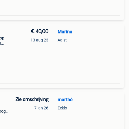
€ 40,00
Marina
oop
13 aug 23
Aalst
n
kan
oor
Zie omschrijving
marthé
7 jan 26
Eeklo
hoog
gte.
 van