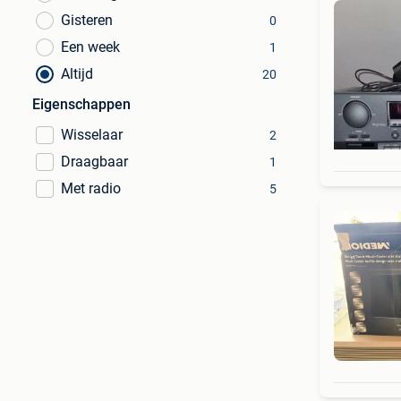
Gisteren
0
Een week
1
Altijd
20
Eigenschappen
Wisselaar
2
Draagbaar
1
Met radio
5