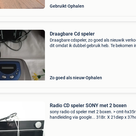
Gebruikt
Ophalen
Draagbare Cd speler
Draagbare cdspeler, zo goed als nieuwik verk
dit omdat ik dubbel gebruik heb. Te bekomen i
aalst of oetingen. 2 Externe boxen. Aankoop 
ook zonder boxen, maar je hebt er wel nodig v
het appa
Zo goed als nieuw
Ophalen
Radio CD speler SONY met 2 boxen
​sony radio cd speler met 2 boxen. > cmt-hx35r
handleiding via google... 31Br. X 21diep x 37
in totaal. 25.5 = Box hoogte 11.5 = Toestelhoo
Bediening zit bovenaan. Werkt perfect. Reden