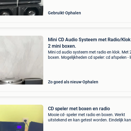
Gebruikt
Ophalen
Mini CD Audio Systeem met Radio/Klok
2 mini boxen.
Mini cd audio systeem met radio en klok. Met 
boxen. Mogelijkheden cd speler: cd afspelen - l
afspelen - liedjes zoeken - geprogrammeerd
afspelen: tot 20 liedjes programmeren en in
gewenst
Zo goed als nieuw
Ophalen
CD speler met boxen en radio
Mooie cd- speler met radio en boxen. Werkt
uitstekend en kan getest worden. Eindelijk kan
nog eens je muziek cd’ s afspelen en genieten
de warme klanken van deze installatie. Kan