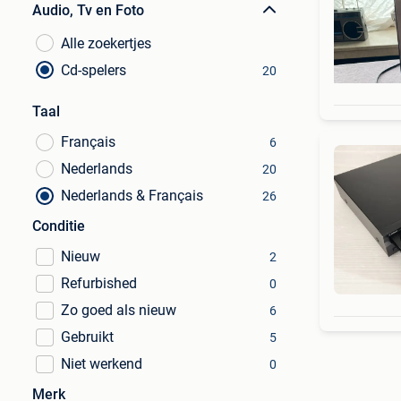
Audio, Tv en Foto
Alle zoekertjes
Cd-spelers
20
Taal
Français
6
Nederlands
20
Nederlands & Français
26
Conditie
Nieuw
2
Refurbished
0
Zo goed als nieuw
6
Gebruikt
5
Niet werkend
0
Merk