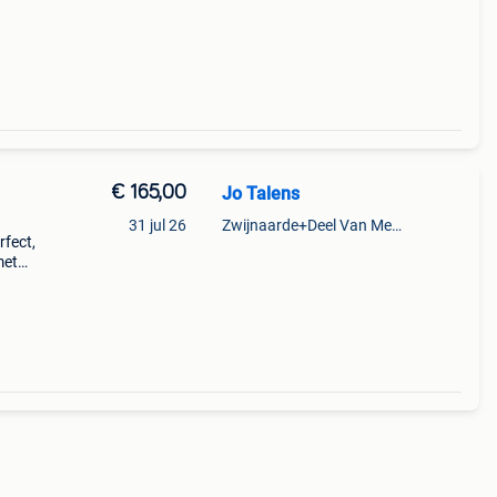
€ 165,00
Jo Talens
31 jul 26
Zwijnaarde+Deel Van Merelbeke
rfect,
met