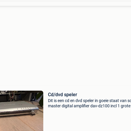
Cd/dvd speler
Dit is een cd en dvd speler in goeie staat van s
master digital amplifier dav-dz100 incl 1 grote
en 3 kleinere boxen.