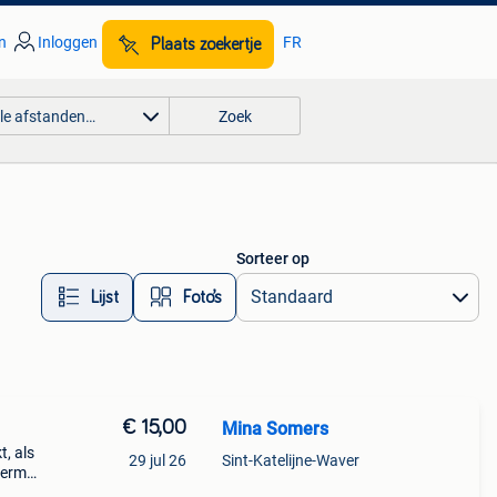
n
Inloggen
FR
Plaats zoekertje
lle afstanden…
Zoek
Sorteer op
Lijst
Foto’s
€ 15,00
Mina Somers
t, als
29 jul 26
Sint-Katelijne-Waver
herm
st een