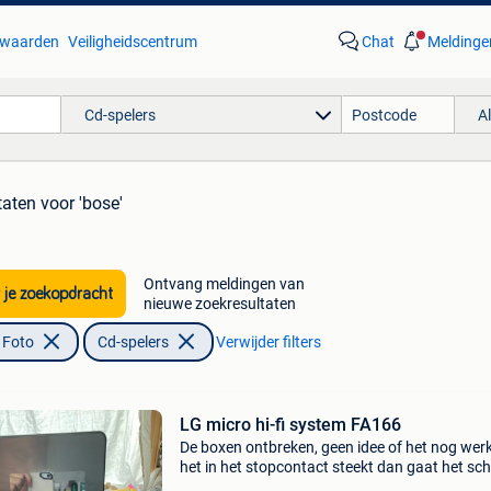
waarden
Veiligheidscentrum
Chat
Meldinge
Cd-spelers
A
taten
voor 'bose'
Ontvang meldingen van
 je zoekopdracht
nieuwe zoekresultaten
 Foto
Cd-spelers
Verwijder filters
LG micro hi-fi system FA166
De boxen ontbreken, geen idee of het nog werk
het in het stopcontact steekt dan gaat het sc
aan. Voor de rest niet verder getest. Doe geru