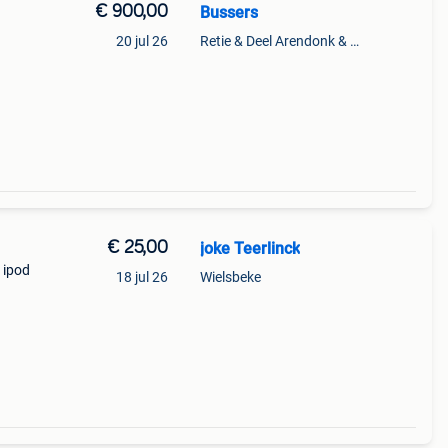
€ 900,00
Bussers
20 jul 26
Retie & Deel Arendonk & Oud-Turnhout
€ 25,00
joke Teerlinck
 ipod
18 jul 26
Wielsbeke