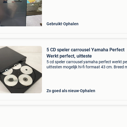
bod, moet weg.
Gebruikt
Ophalen
5 CD speler carrousel Yamaha Perfect
Werkt perfect, uitteste
5 cd speler carrousel yamaha perfect werkt pe
uittesten mogelijk hi-fi formaat 43 cm. Breed 
digitale optical output cd spelers player ecouteur
afspeler audio compact disc disk schijf lp sin
Zo goed als nieuw
Ophalen