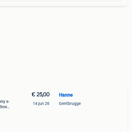
€ 25,00
Hanne
ony s-
14 jun 26
Gentbrugge
 box