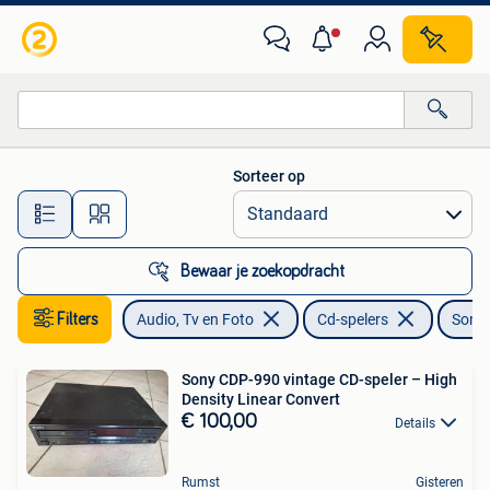
Cd-spelers
Sorteer op
Alle afstanden…
Bewaar je zoekopdracht
Filters
Audio, Tv en Foto
Cd-spelers
Sony
Sony CDP-990 vintage CD-speler – High
Density Linear Convert
€ 100,00
Details
Rumst
Gisteren