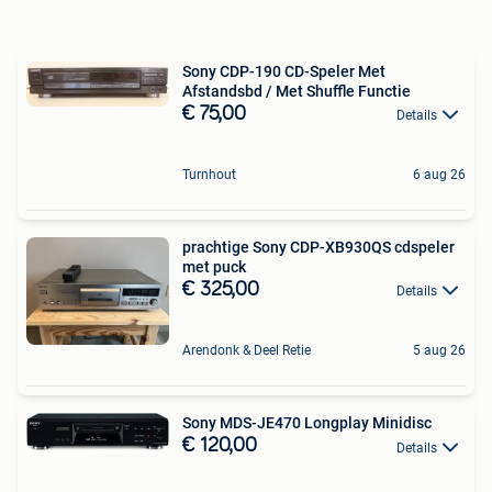
Sony CDP-190 CD-Speler Met
Afstandsbd / Met Shuffle Functie
€ 75,00
Details
Turnhout
6 aug 26
prachtige Sony CDP-XB930QS cdspeler
met puck
€ 325,00
Details
Arendonk & Deel Retie
5 aug 26
Sony MDS-JE470 Longplay Minidisc
€ 120,00
Details