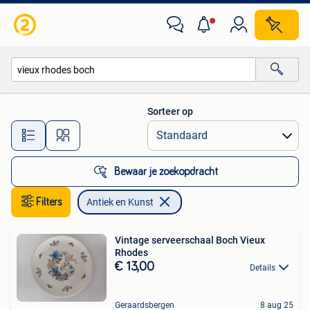
Antiek en Kunst
Sorteer op
Alle afstanden…
Bewaar je zoekopdracht
Filters
Antiek en Kunst
Vintage serveerschaal Boch Vieux
Rhodes
€ 13,00
Details
Geraardsbergen
8 aug 25