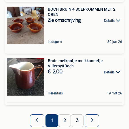
BOCH BRUIN 4 SOEPKOMMEN MET 2
OREN
Zie omschrijving
Details
Ledegem
30 jun 26
Bruin melkpotje melkkannetje
Villeroy&Boch
€ 2,00
Details
Herentals
19 mrt 26
1
2
3