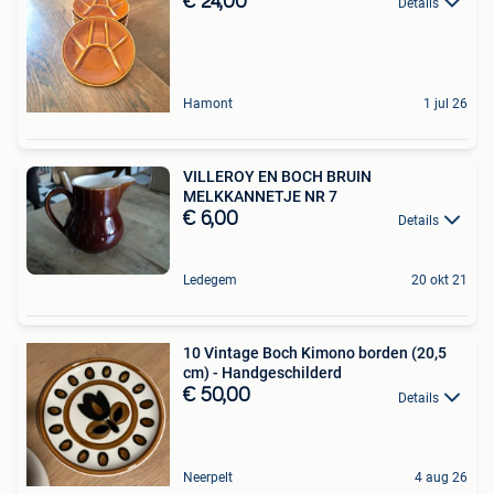
€ 24,00
Details
Hamont
1 jul 26
VILLEROY EN BOCH BRUIN
MELKKANNETJE NR 7
€ 6,00
Details
Ledegem
20 okt 21
10 Vintage Boch Kimono borden (20,5
cm) - Handgeschilderd
€ 50,00
Details
Neerpelt
4 aug 26