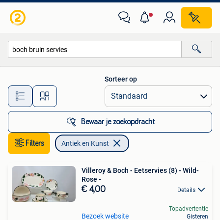
Antiek en Kunst
Sorteer op
Alle afstanden…
Bewaar je zoekopdracht
Filters
Antiek en Kunst
Villeroy & Boch - Eetservies (8) - Wild-
Rose -
€ 4,00
Details
Topadvertentie
Bezoek website
Gisteren