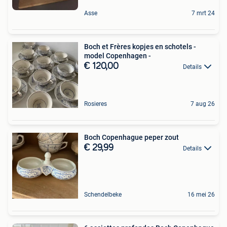
Asse
7 mrt 24
Boch et Frères kopjes en schotels -
model Copenhagen -
€ 120,00
Details
Rosieres
7 aug 26
Boch Copenhague peper zout
€ 29,99
Details
Schendelbeke
16 mei 26