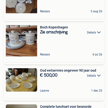
Ressaix
3 aug 26
Boch Kopenhagen
Zie omschrijving
Details
Ressaix
6 jul 26
Oud eetservies ongeveer 90 jaar oud
€ 500,00
Details
Laarne
1 dec 25
Complete lunchset voor besnorde