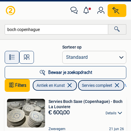
Antiek | Servies compleet
Sorteer op
Alle afstanden…
Bewaar je zoekopdracht
Filters
Antiek en Kunst
Servies compleet
Ver
Servies Boch Saxe (Copenhague) - Boch
La Louviere
€ 600,00
Details
Zwevegem
21 jun 26