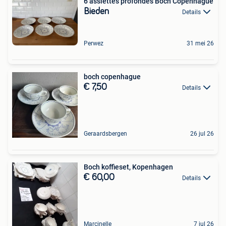
6 assiettes profondes Boch Copenhague
Bieden
Details
Perwez
31 mei 26
boch copenhague
€ 7,50
Details
Geraardsbergen
26 jul 26
Boch koffieset, Kopenhagen
€ 60,00
Details
Marcinelle
7 jul 26