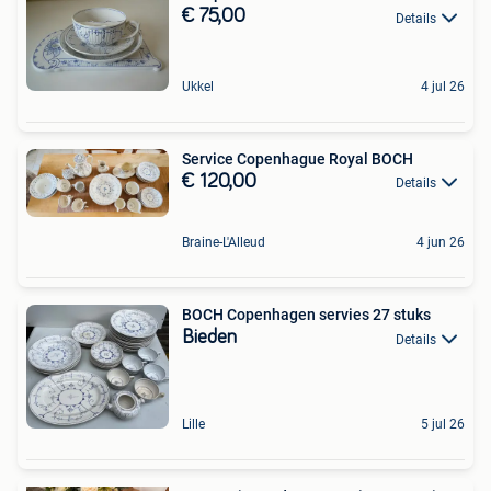
€ 75,00
Details
Ukkel
4 jul 26
Service Copenhague Royal BOCH
€ 120,00
Details
Braine-L'Alleud
4 jun 26
BOCH Copenhagen servies 27 stuks
Bieden
Details
Lille
5 jul 26