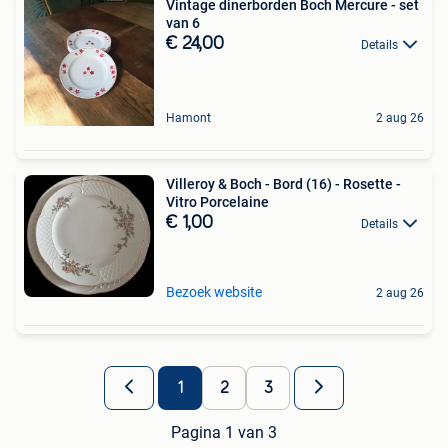
Vintage dinerborden Boch Mercure - set
van 6
€ 24,00
Details
Hamont
2 aug 26
Villeroy & Boch - Bord (16) - Rosette -
Vitro Porcelaine
€ 1,00
Details
Bezoek website
2 aug 26
1
2
3
Pagina 1 van 3