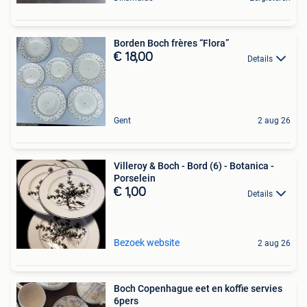
Borden Boch frères “Flora”
€ 18,00
Details
Gent
2 aug 26
Villeroy & Boch - Bord (6) - Botanica -
Porselein
€ 1,00
Details
Bezoek website
2 aug 26
Boch Copenhague eet en koffie servies
6pers