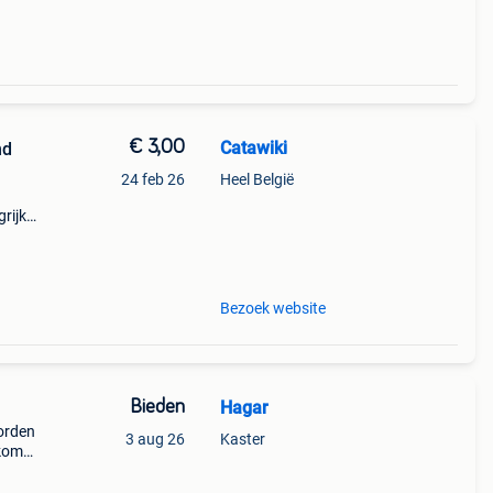
€ 3,00
Catawiki
nd
24 feb 26
Heel België
rijk:
d- en
Bezoek website
Bieden
Hagar
orden
3 aug 26
Kaster
skom
na