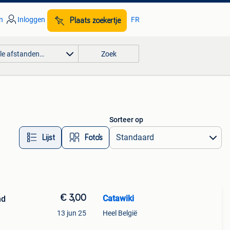
n
Inloggen
FR
Plaats zoekertje
lle afstanden…
Zoek
Sorteer op
Lijst
Foto’s
€ 3,00
Catawiki
nd
13 jun 25
Heel België