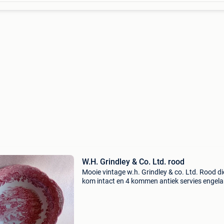
W.H. Grindley & Co. Ltd. rood
Mooie vintage w.h. Grindley & co. Ltd. Rood d
kom intact en 4 kommen antiek servies engela
afzonderlijk beschikbaar, zie alle foto&#39;s