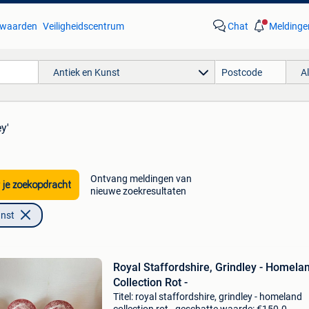
waarden
Veiligheidscentrum
Chat
Meldinge
Antiek en Kunst
A
ey'
Ontvang meldingen van
 je zoekopdracht
nieuwe zoekresultaten
unst
Royal Staffordshire, Grindley - Homela
Collection Rot -
Titel: royal staffordshire, grindley - homeland