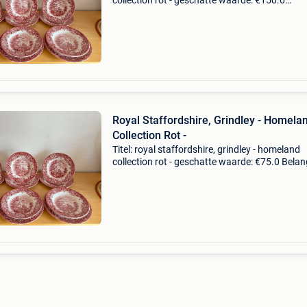
collection rot - geschatte waarde: €150.0
Belangrijk: winnende biedingen zijn exclusief 
koperbescherming + €3 prachtige engelse
eetbordjes
Royal Staffordshire, Grindley - Homela
Collection Rot -
Titel: royal staffordshire, grindley - homeland
collection rot - geschatte waarde: €75.0 Belang
winnende biedingen zijn exclusief 9%
koperbescherming + €3 prachtige engelse bor
eet