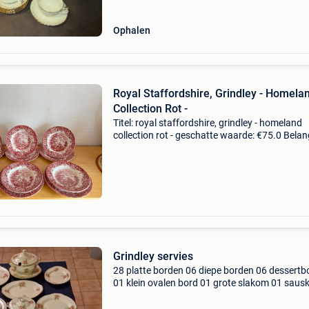
Ophalen
Royal Staffordshire, Grindley - Homela
Collection Rot -
Titel: royal staffordshire, grindley - homeland
collection rot - geschatte waarde: €75.0 Belang
winnende biedingen zijn exclusief 9%
koperbescherming + €3 prachtige engelse bor
eet
Grindley servies
28 platte borden 06 diepe borden 06 dessertb
01 klein ovalen bord 01 grote slakom 01 sau
01 soepkom met deksel 04 grote schotels 02
kommen met deksel minstens 80 jaar oud, bij