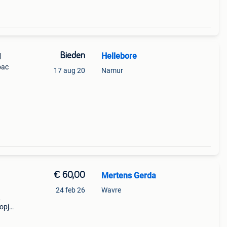
Bieden
Hellebore
d
pac
17 aug 20
Namur
 -
€ 60,00
Mertens Gerda
24 feb 26
Wavre
,
kopjes
r