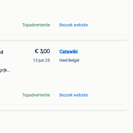
9%
Topadvertentie
Bezoek website
€ 3,00
Catawiki
nd
13 jun 25
Heel België
rijk:
d- en
Topadvertentie
Bezoek website