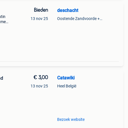
Bieden
deschacht
atin
13 nov 25
Oostende Zandvoorde +Oostende
l met
 nog
€ 3,00
Catawiki
nd
13 nov 25
Heel België
9%
Bezoek website