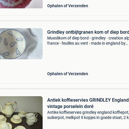
Ophalen of Verzenden
Grindley ontbijtgranen kom of diep bor
Mueslikom of diep bord - grindley - creation al
france - feuilles au vent - made in england by
grindley - diameter: 17 cm - hoogte: 5 cm -
vaatwasser- en magnetronbestendig - schoon
zeer goede st
Ophalen of Verzenden
Antiek koffieservies GRINDLEY England
vintage porselein doré
Antike koffieservies grindley england koffiepot
suikerpot, melkpot 9 kopjes in goede staat, 2 
met een barst 10 koffiebordjes verkocht in zijn
geheel op funbieders antwoorden we niet mee