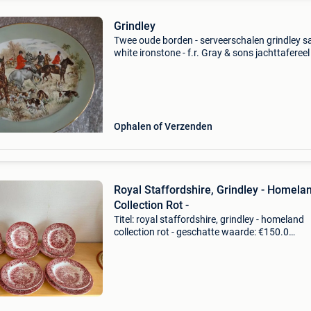
Grindley
Twee oude borden - serveerschalen grindley s
white ironstone - f.r. Gray & sons jachttaferee
gouden randje afmetingen : 30,5 op 25cm ook
een fruitig bordje grindley gardenfruits (om o
Ophalen of Verzenden
Royal Staffordshire, Grindley - Homela
Collection Rot -
Titel: royal staffordshire, grindley - homeland
collection rot - geschatte waarde: €150.0
Belangrijk: winnende biedingen zijn exclusief 
koperbescherming + €3 prachtige engelse
eetbordjes