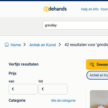
Help en info
Voor
42 resultaten
voor 'grindl
Home
Antiek en Kunst
Verfijn resultaten
Bewaar
Prijs
Antiek en K
van
tot
€
€
Categorie
Wis de categorie