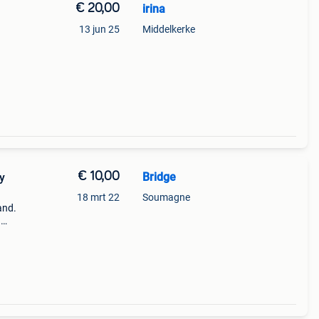
€ 20,00
irina
13 jun 25
Middelkerke
€ 10,00
Bridge
y
18 mrt 22
Soumagne
and.
.