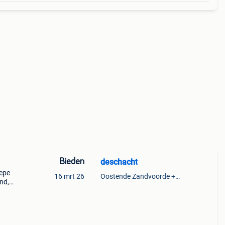
Bieden
deschacht
iepe
16 mrt 26
Oostende Zandvoorde +Oostende
nd,