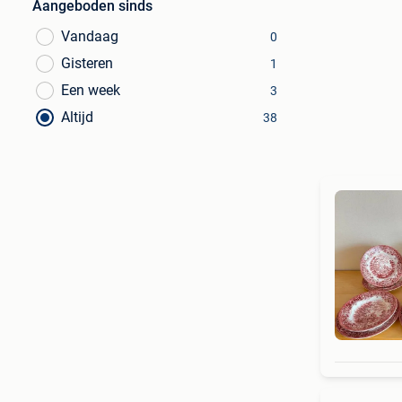
Aangeboden sinds
Vandaag
0
Gisteren
1
Een week
3
Altijd
38