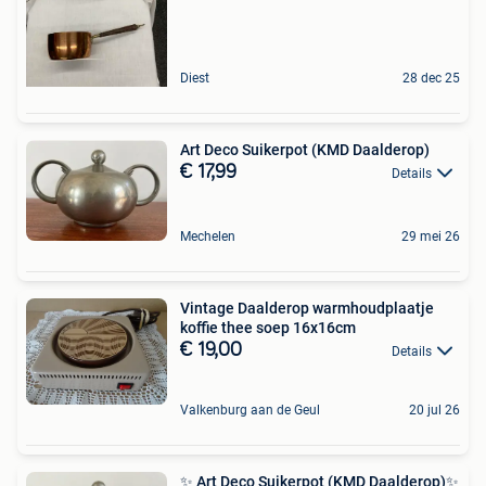
Diest
28 dec 25
Art Deco Suikerpot (KMD Daalderop)
€ 17,99
Details
Mechelen
29 mei 26
Vintage Daalderop warmhoudplaatje
koffie thee soep 16x16cm
€ 19,00
Details
Valkenburg aan de Geul
20 jul 26
✨ Art Deco Suikerpot (KMD Daalderop)✨