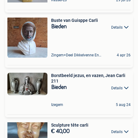
Kessel-Lo
29 jul 26
Buste van Guisppe Carli
Bieden
Details
Zingem+Deel Dikkelvenne En Nederzwalm-Hermelgem
4 apr 26
Borstbeeld jezus, en vazen, Jean Carli
211
Bieden
Details
Izegem
5 aug 24
Sculpture tête carli
€ 40,00
Details