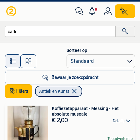
Antiek en Kunst
Sorteer op
Alle afstanden…
Bewaar je zoekopdracht
Filters
Antiek en Kunst
Koffiezetapparaat - Messing - Het
absolute museale
€ 2,00
Details
Topadvertentie