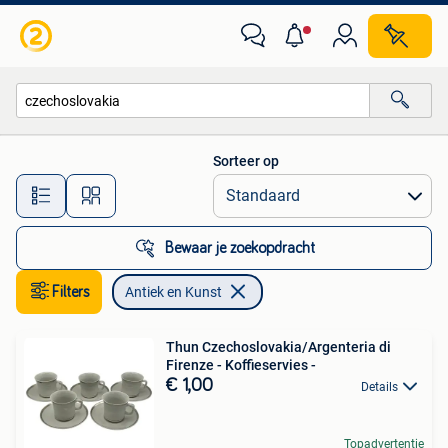
Antiek en Kunst
Sorteer op
Alle afstanden…
Bewaar je zoekopdracht
Filters
Antiek en Kunst
Thun Czechoslovakia/Argenteria di
Firenze - Koffieservies -
€ 1,00
Details
Topadvertentie