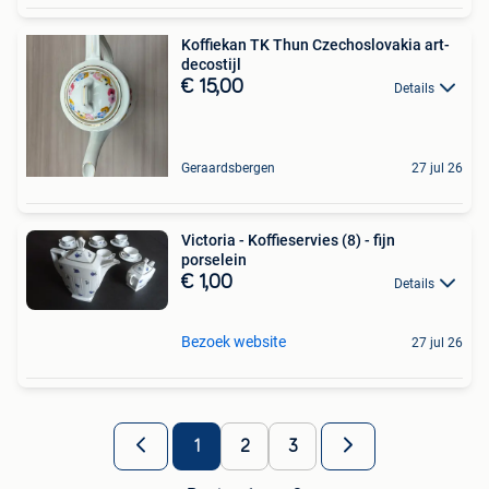
Koffiekan TK Thun Czechoslovakia art-
decostijl
€ 15,00
Details
Geraardsbergen
27 jul 26
Victoria - Koffieservies (8) - fijn
porselein
€ 1,00
Details
Bezoek website
27 jul 26
1
2
3