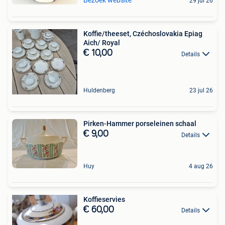
Bezoek website
29 jul 26
Koffie/theeset, Czéchoslovakia Epiag
Aich/ Royal
€ 10,00
Details
Huldenberg
23 jul 26
Pirken-Hammer porseleinen schaal
€ 9,00
Details
Huy
4 aug 26
Koffieservies
€ 60,00
Details