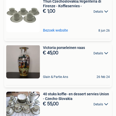
Thun Czechoslovakia/Argenteria di
Firenze - Koffieservies -
€ 1,00
Details
Bezoek website
8 jun 26
Victoria porseleinen vaas
€ 45,00
Details
Glain & Partie Ans
26 feb 24
40 stuks koffie- en dessert servies Union
- Czecho-Slovakia
€ 55,00
Details