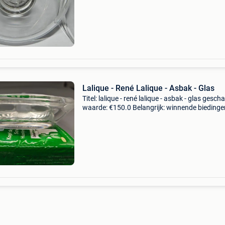
frankrijk mat kristal vogelfiguur/bord diameter
Lalique - René Lalique - Asbak - Glas
Titel: lalique - rené lalique - asbak - glas gesch
waarde: €150.0 Belangrijk: winnende biedingen
exclusief 9% koperbescherming + €3 lalique 'te
lion' kristallen schaal/