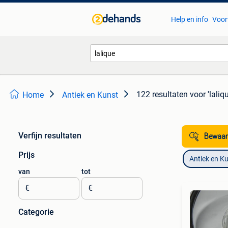
Help en info
Voor
122 resultaten
voor 'laliq
Home
Antiek en Kunst
Verfijn resultaten
Bewaar
Prijs
Antiek en K
van
tot
€
€
Categorie