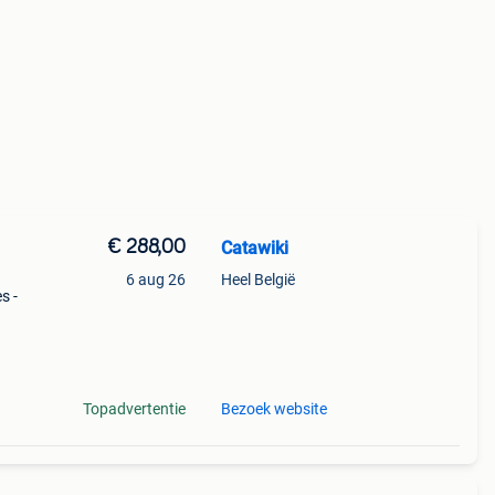
€ 288,00
Catawiki
6 aug 26
Heel België
s -
h
Topadvertentie
Bezoek website