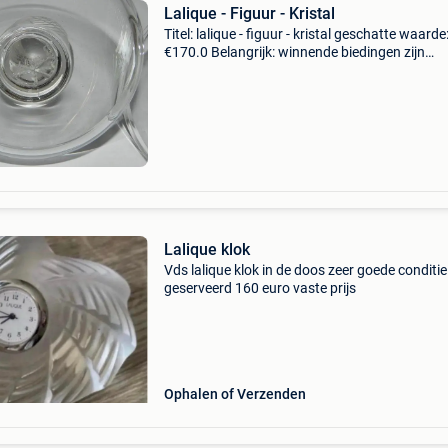
Lalique - Figuur - Kristal
Titel: lalique - figuur - kristal geschatte waarde
€170.0 Belangrijk: winnende biedingen zijn
exclusief 9% koperbescherming + €3 lalique
frankrijk mat kristal vogelfiguur/bord diameter
Lalique klok
Vds lalique klok in de doos zeer goede conditie
geserveerd 160 euro vaste prijs
Ophalen of Verzenden