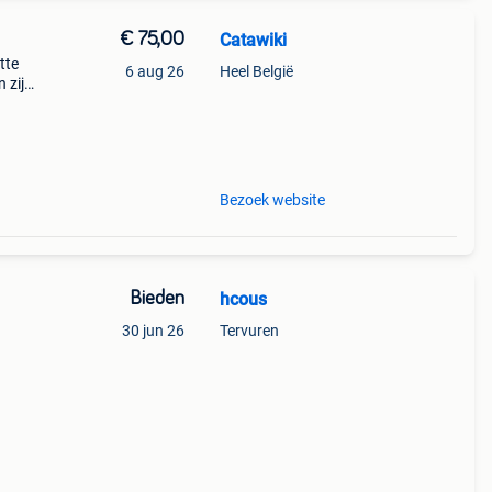
€ 75,00
Catawiki
atte
6 aug 26
Heel België
 zijn
te de
Bezoek website
Bieden
hcous
30 jun 26
Tervuren