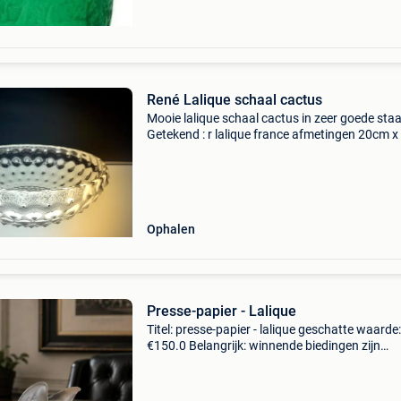
René Lalique schaal cactus
Mooie lalique schaal cactus in zeer goede staa
Getekend : r lalique france afmetingen 20cm x
cm
Ophalen
Presse-papier - Lalique
Titel: presse-papier - lalique geschatte waarde:
€150.0 Belangrijk: winnende biedingen zijn
exclusief 9% koperbescherming + €3 lalique-
papiergewicht - adelaar - gesigneerd en
genummerdpracht