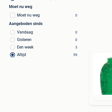
Moet nu weg
Moet nu weg
0
Aangeboden sinds
Vandaag
0
Gisteren
0
Een week
3
Altijd
59