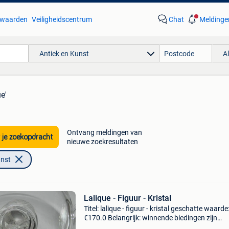
waarden
Veiligheidscentrum
Chat
Meldinge
Antiek en Kunst
A
ue'
Ontvang meldingen van
 je zoekopdracht
nieuwe zoekresultaten
unst
Lalique - Figuur - Kristal
Titel: lalique - figuur - kristal geschatte waarde
€170.0 Belangrijk: winnende biedingen zijn
exclusief 9% koperbescherming + €3 lalique