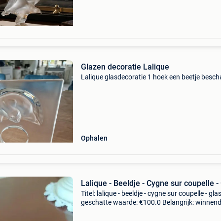
Glazen decoratie Lalique
Lalique glasdecoratie 1 hoek een beetje besc
Ophalen
Lalique - Beeldje - Cygne sur coupelle -
Titel: lalique - beeldje - cygne sur coupelle - gla
geschatte waarde: €100.0 Belangrijk: winnen
biedingen zijn exclusief 9% koperbescherming
prachtige ringhouder cygne van lalique fr