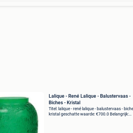
Lalique - René Lalique - Balustervaas -
Biches - Kristal
Titel: lalique - rené lalique - balustervaas - biche
kristal geschatte waarde: €700.0 Belangrijk:
winnende biedingen zijn exclusief 9%
koperbescherming + €3 dit is de iconische "bic