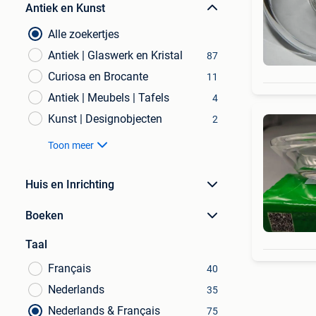
Antiek en Kunst
Alle zoekertjes
Antiek | Glaswerk en Kristal
87
Curiosa en Brocante
11
Antiek | Meubels | Tafels
4
Kunst | Designobjecten
2
Toon meer
Huis en Inrichting
Boeken
Taal
Français
40
Nederlands
35
Nederlands & Français
75