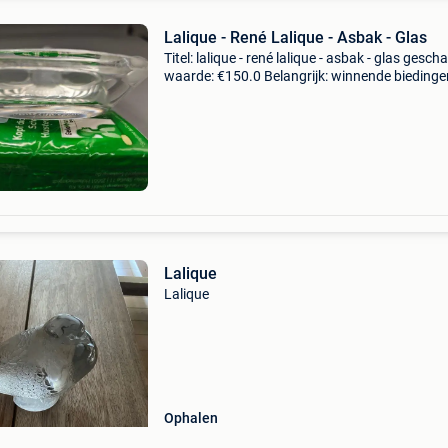
Lalique - René Lalique - Asbak - Glas
Titel: lalique - rené lalique - asbak - glas gesch
waarde: €150.0 Belangrijk: winnende biedingen
exclusief 9% koperbescherming + €3 lalique 'te
lion' kristallen schaal/
Lalique
Lalique
Ophalen