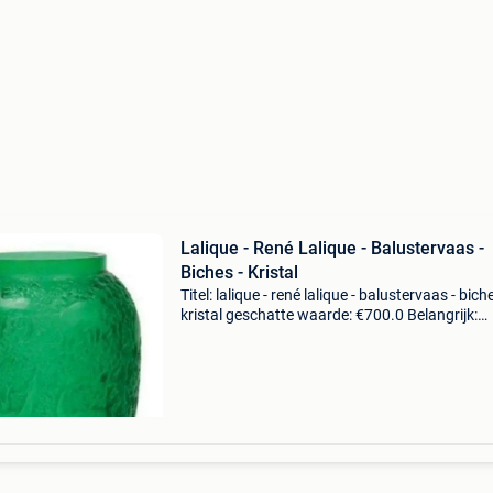
Lalique - René Lalique - Balustervaas -
Biches - Kristal
Titel: lalique - rené lalique - balustervaas - biche
kristal geschatte waarde: €700.0 Belangrijk:
winnende biedingen zijn exclusief 9%
koperbescherming + €3 dit is de iconische "bic