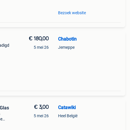
Bezoek website
€ 180,00
Chabotin
hadigd
5 mei 26
Jemeppe
€ 3,00
Catawiki
 Glas
s
5 mei 26
Heel België
de
 + €3