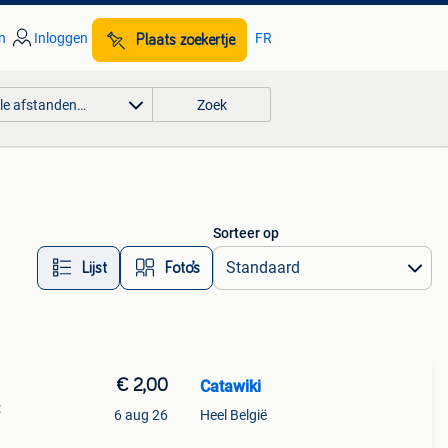
n
Inloggen
FR
Plaats zoekertje
lle afstanden…
Zoek
Sorteer op
Lijst
Foto’s
€ 2,00
Catawiki
:
6 aug 26
Heel België