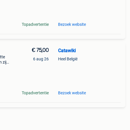
 9,5
Topadvertentie
Bezoek website
€ 75,00
Catawiki
atte
6 aug 26
Heel België
 zijn
te de
Topadvertentie
Bezoek website