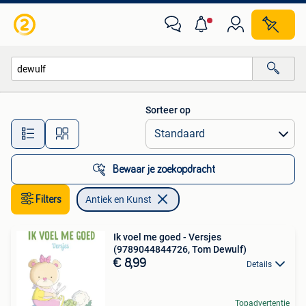
Antiek en Kunst
Sorteer op
Alle afstanden…
Bewaar je zoekopdracht
Filters
Antiek en Kunst
Ik voel me goed - Versjes
(9789044844726, Tom Dewulf)
€ 8,99
Details
Topadvertentie