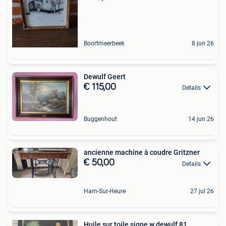
Boortmeerbeek
8 jun 26
Dewulf Geert
€ 115,00
Details
Buggenhout
14 jun 26
ancienne machine à coudre Gritzner
€ 50,00
Details
Ham-Sur-Heure
27 jul 26
Huile sur toile signe w dewulf 81