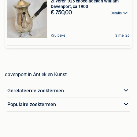
Zilveren 925 chocoladekan William
Davenport, ca 1900
€ 750,00
Details
Kruibeke
3 mei 26
davenport in Antiek en Kunst
Gerelateerde zoektermen
Populaire zoektermen