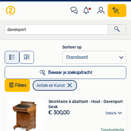
Antiek en Kunst
Sorteer op
Alle afstanden…
Bewaar je zoekopdracht
Filters
Antiek en Kunst
Secrétaire à abattant - Hout - Davenport
Desk
€ 300,00
Details
Topadvertentie