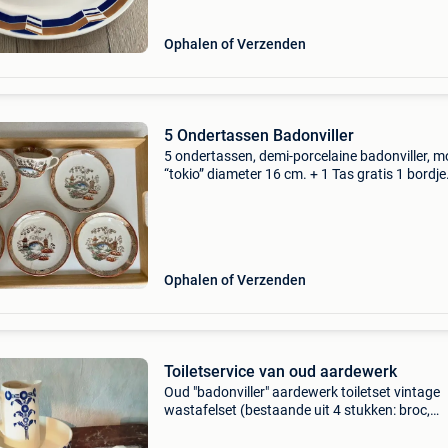
Ophalen of Verzenden
5 Ondertassen Badonviller
5 ondertassen, demi-porcelaine badonviller, m
“tokio” diameter 16 cm. + 1 Tas gratis 1 bordje
vertoont een licht barstje; de tas is verkleurd 
binnenkant. Gewicht: 982 gr. Vaste prijs: &eur
Ophalen of Verzenden
Toiletservice van oud aardewerk
Oud "badonviller" aardewerk toiletset vintage
wastafelset (bestaande uit 4 stukken: broc,
wastafel, zeepbakje, kamschotel) zie foto&#39
goede staat betaling bij afhalen