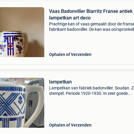
Vaas Badonviller Biarritz Franse antiek
lampetkan art deco
Prachtige kan of vaas gemaakt door de frans
fabrikant badonviller. De kan was oorspronkeli
onderdeel van een lampetstel. Maar kan nu di
als mooie zware vaas die ook geschikt is voor
boeke
Ophalen of Verzenden
lampetkan
Lampetkan van fabriek badonviller. Soudan. Z
stempel. Periode 1920-1930. In zeer goede
staat.prijs overeen te komen.
Ophalen of Verzenden