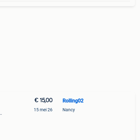
€ 15,00
Rolling02
15 mei 26
Nancy
n
l-