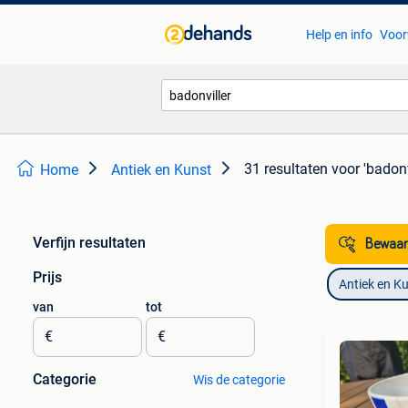
Help en info
Voor
31 resultaten
voor 'badonv
Home
Antiek en Kunst
Verfijn resultaten
Bewaar
Prijs
Antiek en K
van
tot
€
€
Categorie
Wis de categorie