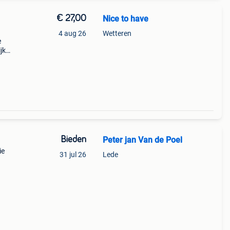
€ 27,00
Nice to have
4 aug 26
Wetteren
e
jk
enen
 grote
Bieden
Peter jan Van de Poel
ie
31 jul 26
Lede