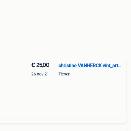
€ 25,00
christine VANHERCK vint_art66
26 nov 21
Tienen
met
 5