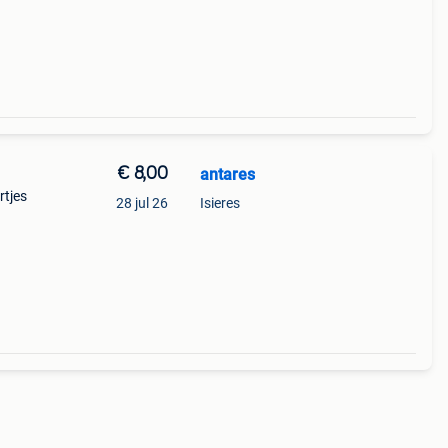
€ 8,00
antares
rtjes
28 jul 26
Isieres
m