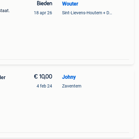
Bieden
Wouter
staat.
18 apr 26
Sint-Lievens-Houtem + Deel Oombergen
€ 10,00
Johny
ler
4 feb 24
Zaventem