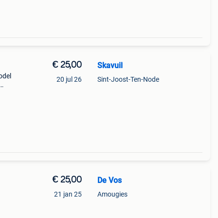
€ 25,00
Skavuil
odel
20 jul 26
Sint-Joost-Ten-Node
aan de
o
€ 25,00
De Vos
21 jan 25
Amougies
;s in