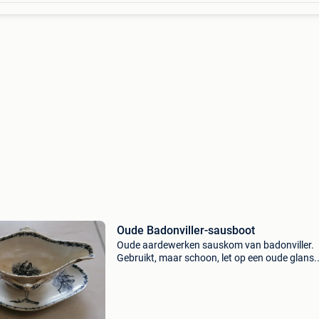
Oude Badonviller-sausboot
Oude aardewerken sauskom van badonviller.
Gebruikt, maar schoon, let op een oude glans.
Handgrepen niet weer aan elkaar gelijmd. Gee
scheuren. 15E verzending bovendien 9e, paypa
betaling bij u in de