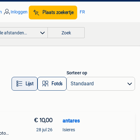
n
Inloggen
FR
Plaats zoekertje
lle afstanden…
Zoek
Sorteer op
Lijst
Foto’s
€ 10,00
antares
28 jul 26
Isieres
foto