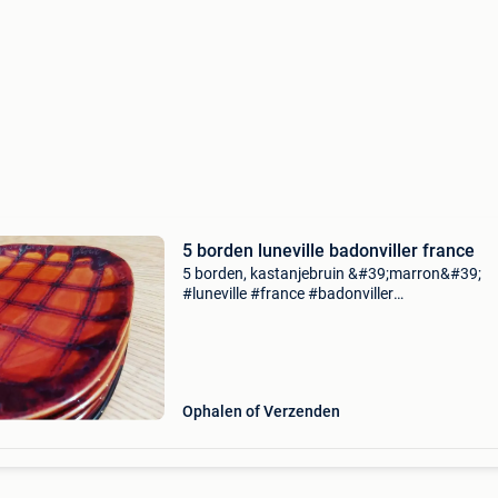
5 borden luneville badonviller france
5 borden, kastanjebruin &#39;marron&#39;
#luneville #france #badonviller
#lunevillebadonvillerfrance matcht ook goed 
boch rambouillet of boch bernadette. Lot van
borden uit de jaren 60,
Ophalen of Verzenden