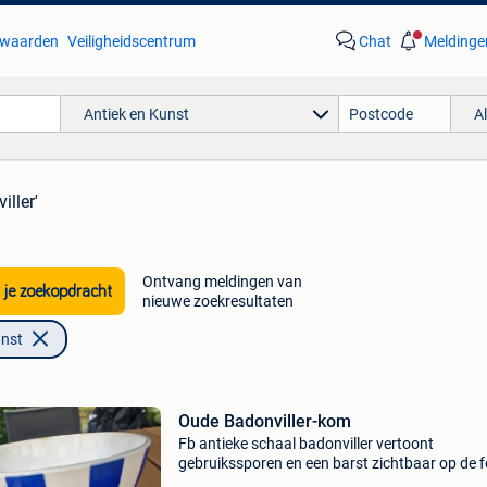
waarden
Veiligheidscentrum
Chat
Meldinge
Antiek en Kunst
A
iller'
Ontvang meldingen van
 je zoekopdracht
nieuwe zoekresultaten
unst
Oude Badonviller-kom
Fb antieke schaal badonviller vertoont
gebruikssporen en een barst zichtbaar op de 
normale tijdsporen voor dit type object