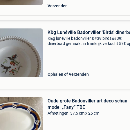
Verzenden
K&g Lunéville Badonviller 'Birds' dinerb
K&g lunéville badonviller &#39;birds&#39;
dinerbord gemaakt in frankrijk verkocht 57€ o
antiques-knock.com 124-1 2f, toyono-gun
nosecho, shimoda, osaka
Ophalen of Verzenden
Oude grote Badonviller art deco schaal
model „Fany” TBE
Afmetingen: 37,5 cm x 25 cm