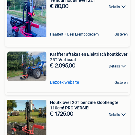
Te huur houtkliever 22 T
€ 80,00
Details
Haaltert + Deel Erembodegem
Gisteren
Kraffter aftakas en Elektrisch houtklover
25T Verticaal
€ 2.095,00
Details
Bezoek website
Gisteren
Houtklover 20T benzine klooflengte
110cm! PRO VERSIE!
€ 1.725,00
Details