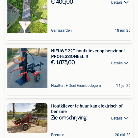
€ 400,00
Details
Galmaarden
18 jun 26
NIEUWE 22T houtkliever op benzinne!
PROFESSIONEEL!!!
€ 1.875,00
Details
Haaltert + Deel Erembodegem
14 jul 26
Houtkliever te huur, kan elektrisch of
benzine
Zie omschrijving
Details
Beernem
20 okt 23