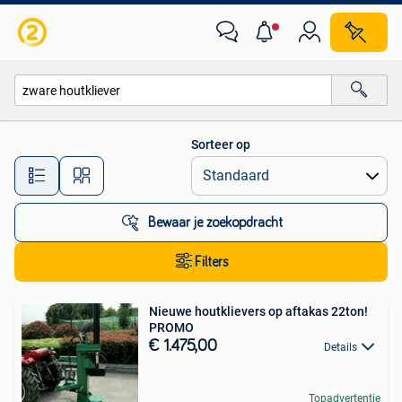
Alle categorieën…
Sorteer op
Alle afstanden…
Bewaar je zoekopdracht
Filters
Nieuwe houtklievers op aftakas 22ton!
PROMO
€ 1.475,00
Details
Topadvertentie