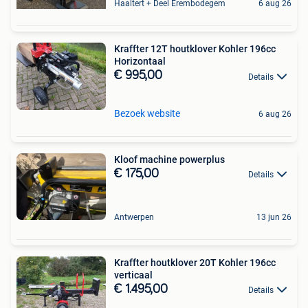
Haaltert + Deel Erembodegem
6 aug 26
Kraffter 12T houtklover Kohler 196cc
Horizontaal
€ 995,00
Details
Bezoek website
6 aug 26
Kloof machine powerplus
€ 175,00
Details
Antwerpen
13 jun 26
Kraffter houtklover 20T Kohler 196cc
verticaal
€ 1.495,00
Details