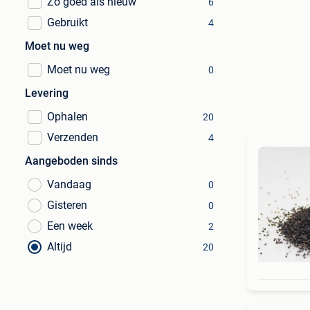
Zo goed als nieuw
6
Gebruikt
4
Moet nu weg
Moet nu weg
0
Levering
Ophalen
20
Verzenden
4
Aangeboden sinds
Vandaag
0
Gisteren
0
Een week
2
Altijd
20