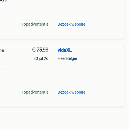
verse
r de
Topadvertentie
Bezoek website
€ 73,99
vidaXL
en
30 jul 26
Heel België
t
n
olley
ste
Topadvertentie
Bezoek website