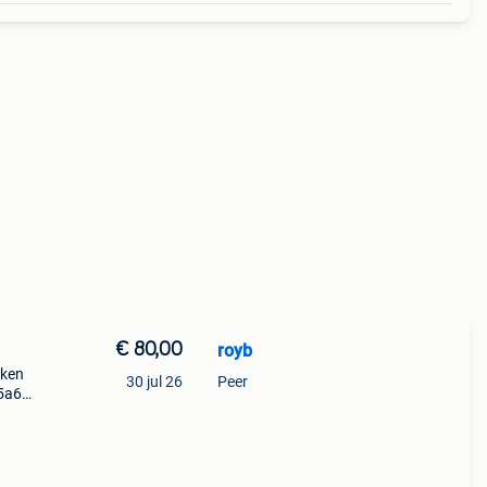
€ 80,00
royb
aken
30 jul 26
Peer
 5a6