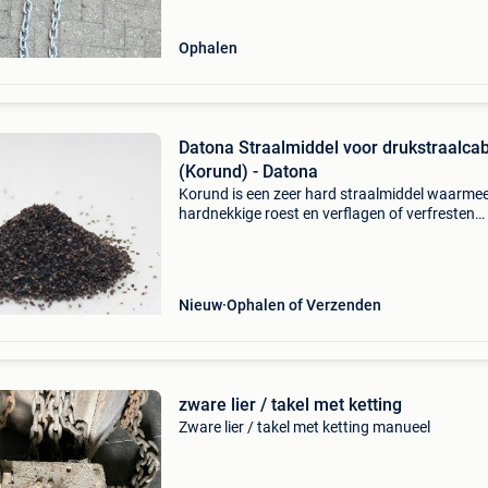
Ophalen
Datona Straalmiddel voor drukstraalca
(Korund) - Datona
Korund is een zeer hard straalmiddel waarme
hardnekkige roest en verflagen of verfresten
eenvoudig kunt verwijderen . Daarnaast kan h
korund straalgrit gebruikt worden om bepaal
oppervlakken vo
Nieuw
Ophalen of Verzenden
zware lier / takel met ketting
Zware lier / takel met ketting manueel