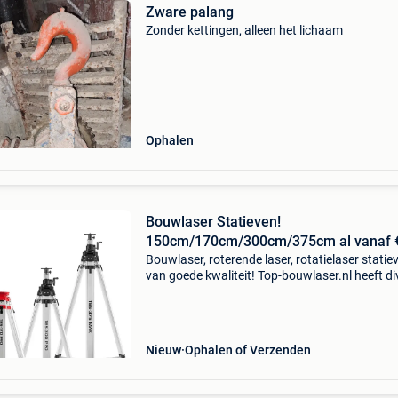
Zware palang
Zonder kettingen, alleen het lichaam
Ophalen
Bouwlaser Statieven!
150cm/170cm/300cm/375cm al vanaf 
Bouwlaser, roterende laser, rotatielaser statie
van goede kwaliteit! Top-bouwlaser.nl heeft di
nieuwe statieven in de aanbieding van goede
kwaliteit in verschillende lengtes. Zie hieronde
Nieuw
Ophalen of Verzenden