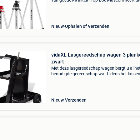
van goede kwaliteit! Top-bouwlaser.nl heeft di
nieuwe statieven in de aanbieding van goede
kwaliteit in verschillende lengtes. Zie hieronde
Nieuw
Ophalen of Verzenden
vidaXL Lasgereedschap wagen 3 plank
zwart
Met deze lasgereedschap wagen bergt u al he
benodigde gereedschap wat tijdens het lasse
wordt gebruikt veilig en overzichtelijk op. De tr
is uitgerust met twee zwenkwielen en twee va
wielen,
Nieuw
Verzenden