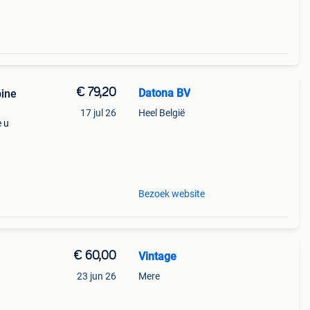
€ 79,20
Datona BV
bine
17 jul 26
Heel België
e u
et
de
Bezoek website
€ 60,00
Vintage
23 jun 26
Mere