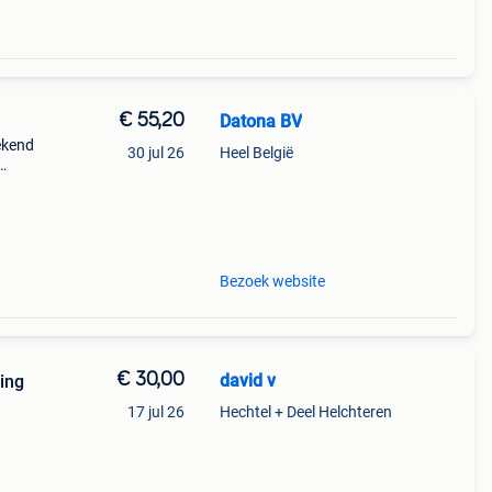
€ 55,20
Datona BV
ekend
30 jul 26
Heel België
 te
Bezoek website
€ 30,00
david v
ing
17 jul 26
Hechtel + Deel Helchteren