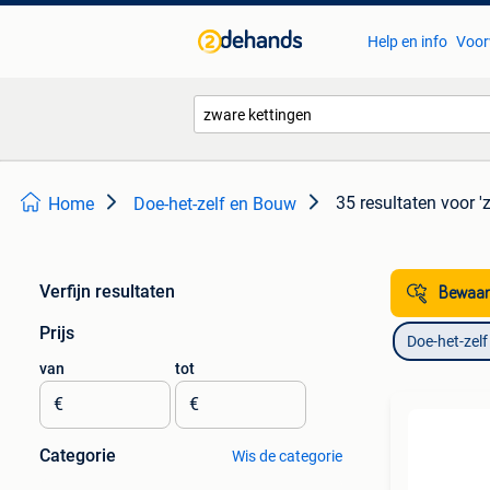
Help en info
Voor
35 resultaten
voor '
Home
Doe-het-zelf en Bouw
Verfijn resultaten
Bewaar
Prijs
Doe-het-zel
van
tot
€
€
Categorie
Wis de categorie