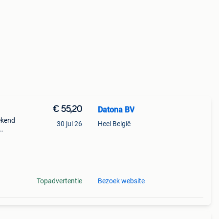
€ 55,20
Datona BV
ekend
30 jul 26
Heel België
 te
Topadvertentie
Bezoek website