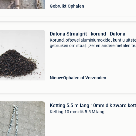
Gebruikt
Ophalen
Datona Straalgrit - korund - Datona
Korund, oftewel aluminiumoxide , kunt u uitst
gebruiken om staal, ijzer en andere metalen te
stralen. Er wordt voornamelijk met korund
straalmiddel gestraald om onderdelen roestvrij
maken. Dan
Nieuw
Ophalen of Verzenden
Ketting 5.5 m lang 10mm dik zware kett
Ketting 10 mm dik 5.5 M lang