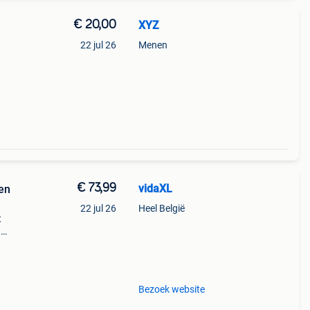
€ 20,00
XYZ
22 jul 26
Menen
€ 73,99
vidaXL
en
22 jul 26
Heel België
t
n
olley
ste
Bezoek website