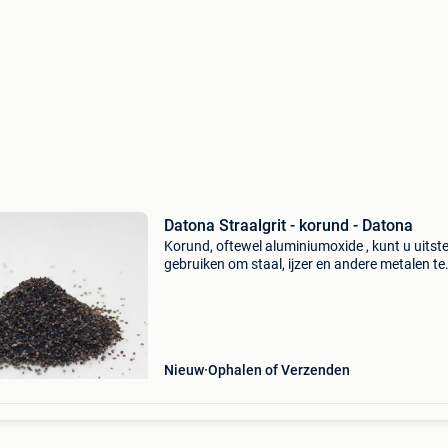
Datona Straalgrit - korund - Datona
Korund, oftewel aluminiumoxide , kunt u uitst
gebruiken om staal, ijzer en andere metalen te
stralen. Er wordt voornamelijk met korund
straalmiddel gestraald om onderdelen roestvrij
maken. Dan
Nieuw
Ophalen of Verzenden