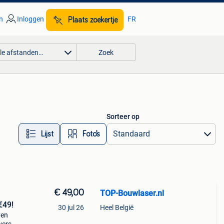
n
Inloggen
FR
Plaats zoekertje
lle afstanden…
Zoek
Sorteer op
Lijst
Foto’s
€ 49,00
TOP-Bouwlaser.nl
€49!
30 jul 26
Heel België
ven