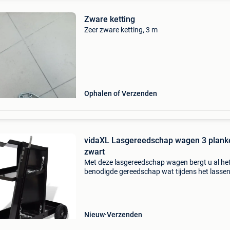
Zware ketting
Zeer zware ketting, 3 m
Ophalen of Verzenden
vidaXL Lasgereedschap wagen 3 plank
zwart
Met deze lasgereedschap wagen bergt u al he
benodigde gereedschap wat tijdens het lasse
wordt gebruikt veilig en overzichtelijk op. De tr
is uitgerust met twee zwenkwielen en twee va
wielen,
Nieuw
Verzenden