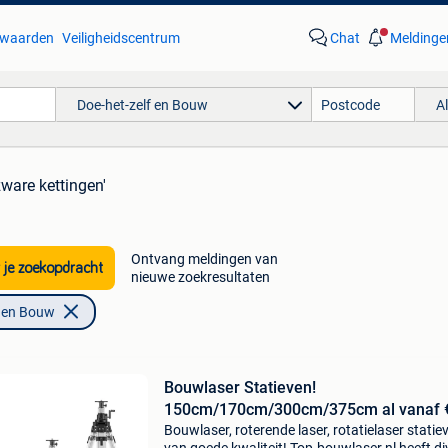
waarden
Veiligheidscentrum
Chat
Meldinge
Doe-het-zelf en Bouw
A
zware kettingen'
Ontvang meldingen van
 je zoekopdracht
nieuwe zoekresultaten
f en Bouw
Bouwlaser Statieven!
150cm/170cm/300cm/375cm al vanaf 
Bouwlaser, roterende laser, rotatielaser statie