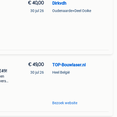
€ 40,00
Dirkvdh
30 jul 26
Oudenaarde+Deel Ooike
€ 49,00
TOP-Bouwlaser.nl
€49!
30 jul 26
Heel België
ven
verse
r de
Bezoek website